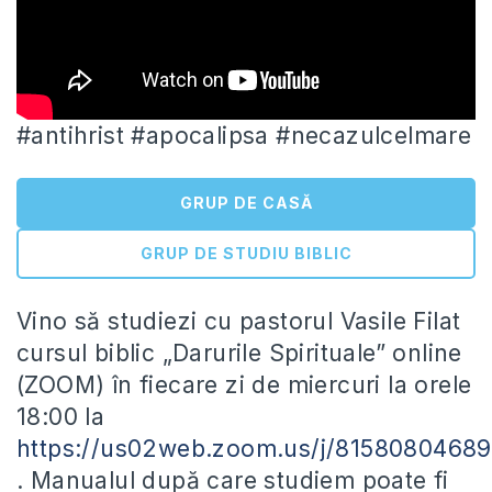
#antihrist #apocalipsa #necazulcelmare
GRUP DE CASĂ
GRUP DE STUDIU BIBLIC
Vino să studiezi cu pastorul Vasile Filat
cursul biblic „Darurile Spirituale” online
(ZOOM) în fiecare zi de miercuri
la orele
18:00 la
https://us02web.zoom.us/j/81580804689
. Manualul după care studiem poate fi