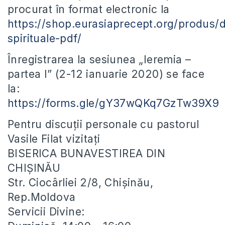
procurat în format electronic la
https://shop.eurasiaprecept.org/produs/d
spirituale-pdf/
Înregistrarea la sesiunea „Ieremia –
partea I” (2-12 ianuarie 2020) se face
la:
https://forms.gle/gY37wQKq7GzTw39X9
Pentru discuții personale cu pastorul
Vasile Filat vizitați
BISERICA BUNAVESTIREA DIN
CHIȘINĂU
Str. Ciocârliei 2/8, Chișinău,
Rep.Moldova
Servicii Divine: