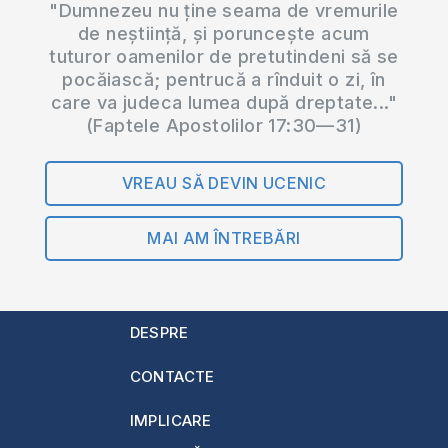
"Dumnezeu nu ține seama de vremurile
de neștiință, și poruncește acum
tuturor oamenilor de pretutindeni să se
pocăiască; pentrucă a rînduit o zi, în
care va judeca lumea după dreptate..."
(Faptele Apostolilor 17:30—31)
VREAU SĂ DEVIN UCENIC
MAI AM ÎNTREBĂRI
DESPRE
CONTACTE
IMPLICARE