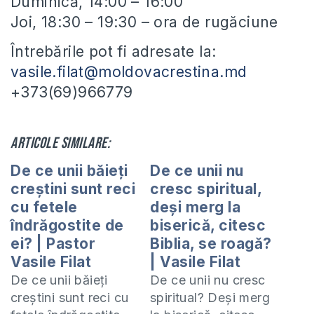
Duminică, 14:00 – 16:00
Joi, 18:30 – 19:30 – ora de rugăciune
Întrebările pot fi adresate la:
vasile.filat@moldovacrestina.md
+373(69)966779
Articole similare:
De ce unii băieți
De ce unii nu
creștini sunt reci
cresc spiritual,
cu fetele
deși merg la
îndrăgostite de
biserică, citesc
ei? | Pastor
Biblia, se roagă?
Vasile Filat
| Vasile Filat
De ce unii băieți
De ce unii nu cresc
creștini sunt reci cu
spiritual? Deși merg