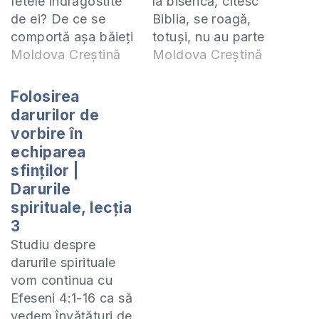
fetele îndrăgostite
la biserică, citesc
de ei? De ce se
Biblia, se roagă,
comportă așa băieți
totuși, nu au parte
creștini? Vino să
Moldova Creștină
de creștere
Moldova Creștină
studiezi cu pastorul
spirituală? Ce
Vasile Filat cursul
trebuie să facă un
Folosirea
biblic "Darurile
creștin ca să
darurilor de
Spirituale" online
crească spiritual?
vorbire în
(ZOOM) în fiecare zi
De ce întârzie
echiparea
de miercuri la orele
creșterea spirituală
sfinților |
18:00 la
în viața unui
Darurile
https://us02web.zoom.us/j/81580804689
credincios? Vino să
spirituale, lecția
Manualul după care
studiezi cu pastorul
3
studiem poate fi
Vasile Filat cursul
Studiu despre
procurat în…
biblic "Darurile…
darurile spirituale
vom continua cu
Efeseni 4:1-16 ca să
vedem învățături de