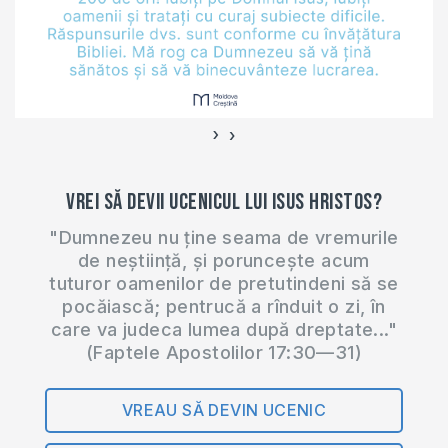
#fără_protocol la
acest subiect și să
vedem…
›
‹
Vrei să devii ucenicul lui Isus Hristos?
"Dumnezeu nu ține seama de vremurile
de neștiință, și poruncește acum
tuturor oamenilor de pretutindeni să se
pocăiască; pentrucă a rînduit o zi, în
care va judeca lumea după dreptate..."
(Faptele Apostolilor 17:30—31)
VREAU SĂ DEVIN UCENIC