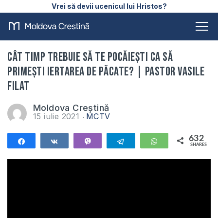
Vrei să devii ucenicul lui Hristos?
Cât timp trebuie să te pocăiești ca să
primești iertarea de păcate? | Pastor Vasile
Filat
Moldova Creștină
15 iulie 2021
MCTV
632
Share
Share
Vibe
Telegram
WhatsApp
SHARES
632