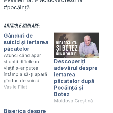
#VasileFilat #MoldovaCrestina
#pocăință
Articole similare:
Gânduri de
suicid și iertarea
păcatelor
Atunci când apar
Descoperiți
situații dificile în
adevărul despre
viață s-ar putea
iertarea
întâmpla să-ți apară
gînduri de suicid.
păcatelor după
Astfel de gînduri nu
Vasile Filat
Pocăință și
sunt plăcute lui
Botez
Dumnezeu și
Moldova Creștină
trebuiesc făcute rob
Biserica despre
ascultării de Hristos.