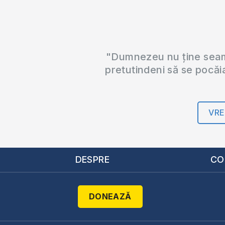
"Dumnezeu nu ține seama
pretutindeni să se pocăi
VRE
DESPRE
CO
DONEAZĂ