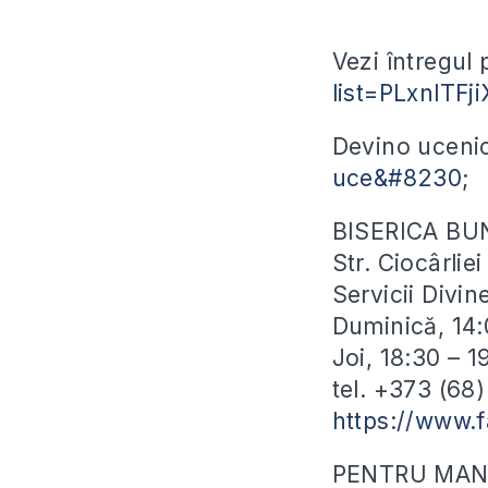
Vezi întregul 
list=PLxnlTF
Devino ucenic
uce&#8230
;
BISERICA BU
Str. Ciocârli
Servicii Divin
Duminică, 14:
Joi, 18:30 – 
tel. +373 (68
https://www.
PENTRU MANU