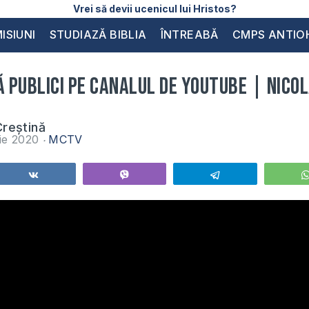
Vrei să devii ucenicul lui Hristos?
ISIUNI
STUDIAZĂ BIBLIA
ÎNTREABĂ
CMPS ANTIO
ă publici pe canalul de Youtube | Nicol
reștină
ie 2020
MCTV
Share
Vibe
Telegram