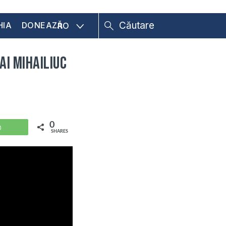
HIA
DONEAZĂ
RO
ai Mihailiuc
0
WhatsApp
SHARES