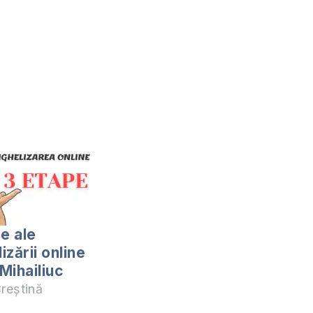
e ale
zării online
 Mihailiuc
reștină