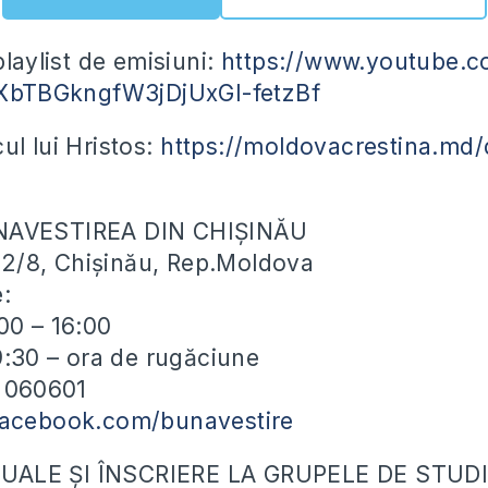
playlist de emisiuni:
https://www.youtube.co
jiXbTBGkngfW3jDjUxGI-fetzBf
ul lui Hristos:
https://moldovacrestina.md/
NAVESTIREA DIN CHIȘINĂU
ei 2/8, Chișinău, Rep.Moldova
e:
00 – 16:00
19:30 – ora de rugăciune
) 060601
facebook.com/bunavestire
ALE ȘI ÎNSCRIERE LA GRUPELE DE STUDI