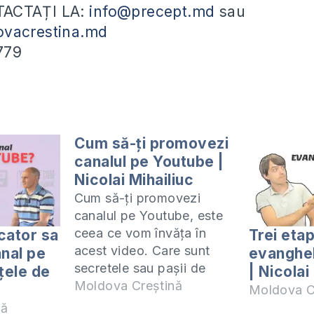
ACTAȚI LA:
info@precept.md
sau
vacrestina.md
779
Cum să-ți promovezi
canalul pe Youtube |
Nicolai Mihailiuc
Cum să-ți promovezi
canalul pe Youtube, este
ceea ce vom învăța în
cator sa
Trei etap
acest video. Care sunt
nal pe
evangheli
secretele sau pașii de
țele de
| Nicolai
care trebuie să ții cont
Moldova Creștină
Moldova C
atunci când publici video
nă