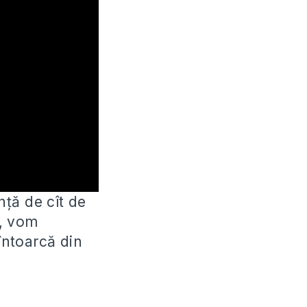
ță de cît de
e, vom
întoarcă din