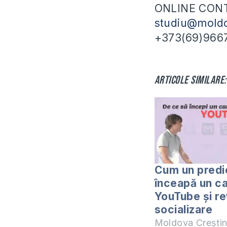
ONLINE CONT
studiu@moldo
+373(69)966
Articole similare:
Cum un predi
înceapă un ca
YouTube și re
socializare
Moldova Crești