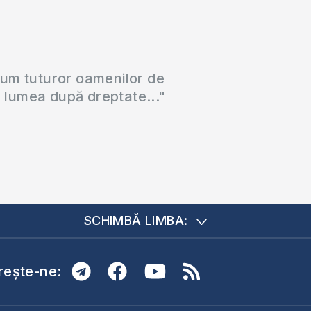
cum tuturor oamenilor de
a lumea după dreptate..."
SCHIMBĂ LIMBA:
ește-ne: