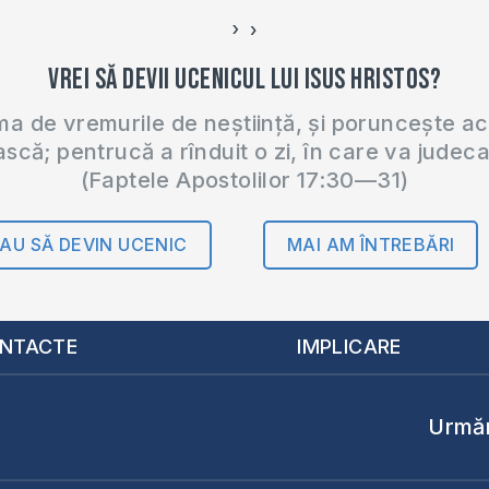
›
‹
Vrei să devii ucenicul lui Isus Hristos?
 de vremurile de neștiință, și poruncește a
ască; pentrucă a rînduit o zi, în care va judec
(Faptele Apostolilor 17:30—31)
AU SĂ DEVIN UCENIC
MAI AM ÎNTREBĂRI
NTACTE
IMPLICARE
Urmăr