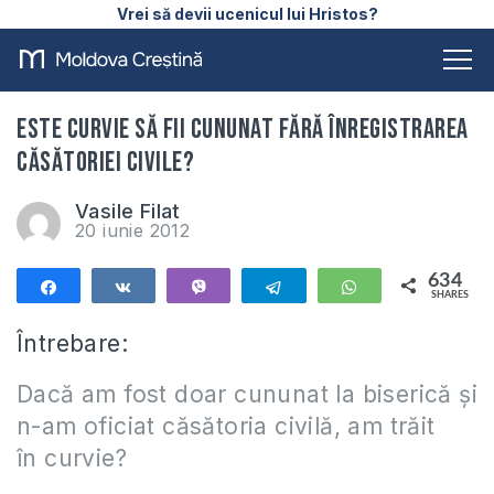
Vrei să devii ucenicul lui Hristos?
Este curvie să fii cununat fără înregistrarea
căsătoriei civile?
Vasile Filat
20 iunie 2012
634
Share
Share
Vibe
Telegram
WhatsApp
SHARES
634
Întrebare:
Dacă am fost doar cununat la biserică și
n-am oficiat căsătoria civilă, am trăit
în curvie?