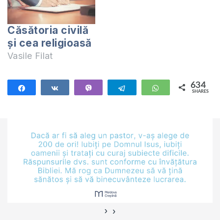
Căsătoria civilă
şi cea religioasă
Vasile Filat
634
Share
Share
Vibe
Telegram
WhatsApp
SHARES
634
›
‹