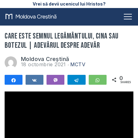
Vrei să devii ucenicul lui Hristos?
Care este semnul legământului, Cina sau
Botezul | Adevărul despre Adevăr
Moldova Creștină
18 octombrie 2021
MCTV
0
Share
Share
Vibe
Telegram
WhatsApp
SHARES