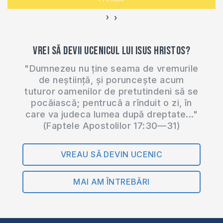
›
‹
Vrei să devii ucenicul lui Isus Hristos?
"Dumnezeu nu ține seama de vremurile
de neștiință, și poruncește acum
tuturor oamenilor de pretutindeni să se
pocăiască; pentrucă a rînduit o zi, în
care va judeca lumea după dreptate..."
(Faptele Apostolilor 17:30—31)
VREAU SĂ DEVIN UCENIC
MAI AM ÎNTREBĂRI