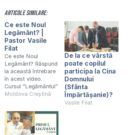
Articole similare:
Ce este Noul
Legământ? |
Pastor Vasile
Filat
De la ce vârstă
Ce este Noul
poate copilul
Legământ? Răspund
participa la Cina
la această întrebare
Domnului
în acest video.
Cursul ”Legământul”
(Sfânta
-
Moldova Creștină
Împărtășanie)?
https://shop.eurasiaprecept.org/produs/legamantu
Vasile Filat
în format PDF -
https://shop.eurasiaprecept.org/produs/legamantu
format-pdf/ Dacă
doriți să oferiți o