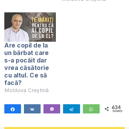
Cuvântul lui
persoana ”corectă”?
Dumnezeu cu privire
Mai poți fi fericit în
la căsătorie. De
căsătoria aceasta?
asemenea, în zilele
Am primit această
noastre au ajuns să
întrebare pe
ﬁe acceptate…
Instagram, dar cred
Are copil de la
că se cere un
un bărbat care
răspuns mai
s-a pocăit dar
desfășurat și
vrea căsătorie
argumentat, de
cu altul. Ce să
aceea am decis să
facă?
răspund…
Moldova Creștină
634
Share
Share
Vibe
Telegram
WhatsApp
SHARES
634