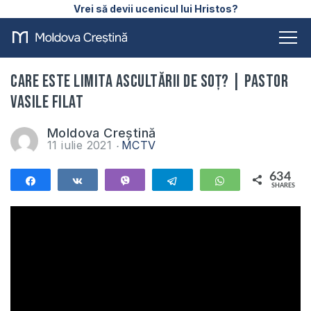
Vrei să devii ucenicul lui Hristos?
Care este limita ascultării de soț? | Pastor
Vasile Filat
Moldova Creștină
11 iulie 2021
MCTV
634
Share
Share
Vibe
Telegram
WhatsApp
SHARES
634