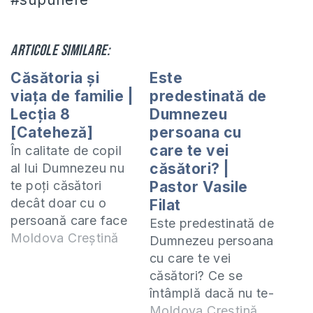
Articole similare:
Căsătoria și
Este
viața de familie |
predestinată de
Lecția 8
Dumnezeu
[Cateheză]
persoana cu
care te vei
În calitate de copil
căsători? |
al lui Dumnezeu nu
te poți căsători
Pastor Vasile
decât doar cu o
Filat
persoană care face
Este predestinată de
parte din același
Moldova Creștină
Dumnezeu persoana
legământ cu Domnul
cu care te vei
Isus Hristos. În
căsători? Ce se
această lecție vom
întâmplă dacă nu te-
învăța ce spune
ai căsătorit cu
Moldova Creștină