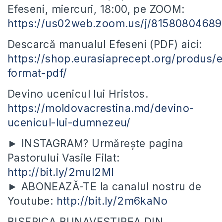
Efeseni, miercuri, 18:00, pe ZOOM:
https://us02web.zoom.us/j/81580804689
Descarcă manualul Efeseni (PDF) aici:
https://shop.eurasiaprecept.org/produs/e
format-pdf/
Devino ucenicul lui Hristos.
https://moldovacrestina.md/devino-
ucenicul-lui-dumnezeu/
► INSTAGRAM? Urmărește pagina
Pastorului Vasile Filat:
http://bit.ly/2mul2Ml
► ABONEAZĂ-TE la canalul nostru de
Youtube:
http://bit.ly/2m6kaNo
BISERICA BUNAVESTIREA DIN