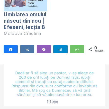
Umblarea omului
născut din nou |
Efeseni, lecția 8
Moldova Creștină
0
Share
Share
Vibe
Telegram
WhatsApp
SHARES