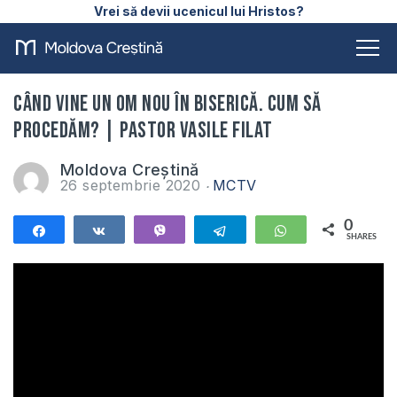
Vrei să devii ucenicul lui Hristos?
Când vine un om nou în biserică. Cum să
procedăm? | Pastor Vasile Filat
Moldova Creștină
26 septembrie 2020
MCTV
0
Share
Share
Vibe
Telegram
WhatsApp
SHARES