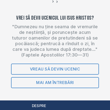
›
‹
Vrei să devii ucenicul lui Isus Hristos?
"Dumnezeu nu ține seama de vremurile
de neștiință, și poruncește acum
tuturor oamenilor de pretutindeni să se
pocăiască; pentrucă a rînduit o zi, în
care va judeca lumea după dreptate..."
(Faptele Apostolilor 17:30—31)
VREAU SĂ DEVIN UCENIC
MAI AM ÎNTREBĂRI
DESPRE