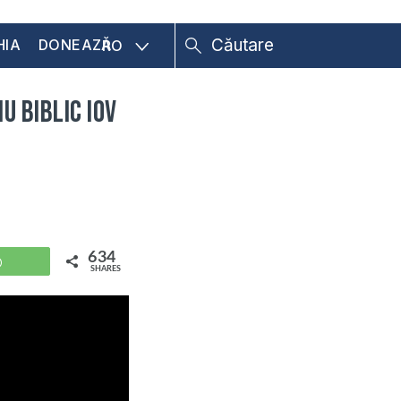
HIA
DONEAZĂ
RO
u Biblic Iov
634
WhatsApp
SHARES