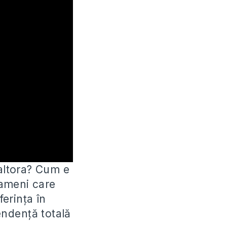
 altora? Cum e
ameni care
erința în
endență totală