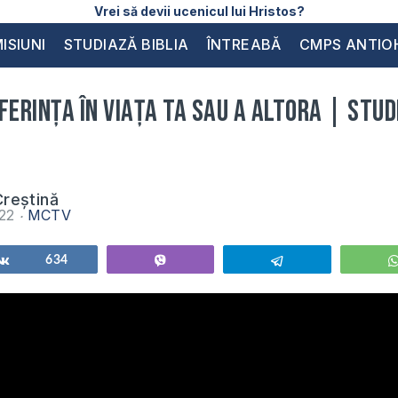
Vrei să devii ucenicul lui Hristos?
ISIUNI
STUDIAZĂ BIBLIA
ÎNTREABĂ
CMPS ANTIO
ferința în viața ta sau a altora | Studi
reștină
022
MCTV
Share
634
Vibe
Telegram