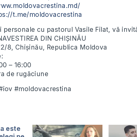
/www.moldovacrestina.md/
ps://t.me/moldovacrestina
i personale cu pastorul Vasile Filat, vă invi
NAVESTIREA DIN CHIȘINĂU
ei 2/8, Chișinău, Republica Moldova
e:
00 – 16:00
ora de rugăciune
 #iov #moldovacrestina
ța este
elegi pe