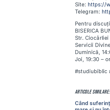
Site:
https:/
Telegram:
htt
Pentru discuți
BISERICA BU
Str. Ciocârli
Servicii Divin
Duminică, 14:
Joi, 19:30 – 
#studiubiblic
Articole similare:
Când suferin
mare și nu înț