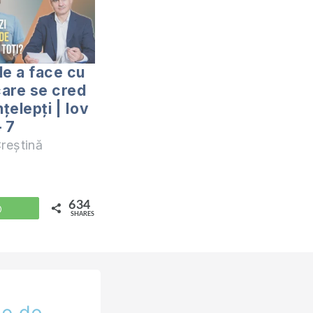
de a face cu
are se cred
nțelepți | Iov
– 7
reștină
634
WhatsApp
SHARES