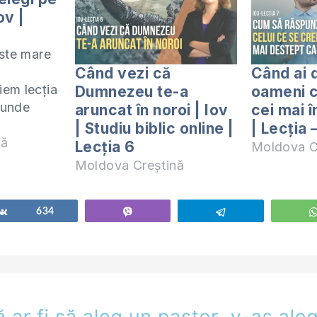
ov |
este mare
Când vezi că
Când ai 
em lecția
Dumnezeu te-a
oameni c
, unde
aruncat în noroi | Iov
cei mai î
| Studiu biblic online |
| Lecția 
re cum să
nă
Lecția 6
Moldova C
trecem
Moldova Creștină
nu
ei, și de
ngăduit
Share
634
Vibe
Telegram
noastră.
tudiem
”Iov”.…