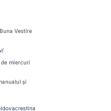
 Buna Vestire
v/
 de miercuri
anualul și
ldovacrestina