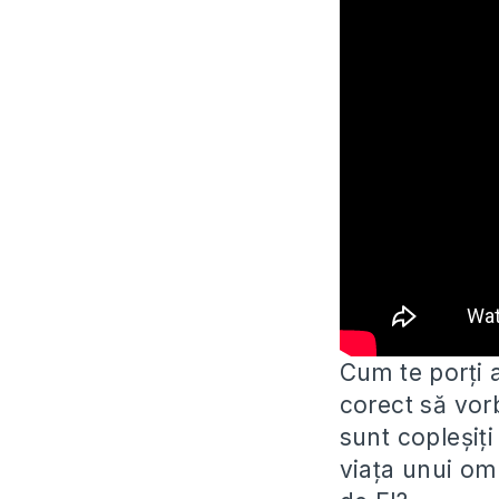
Cum te porți 
corect să vor
sunt copleșiț
viața unui om 