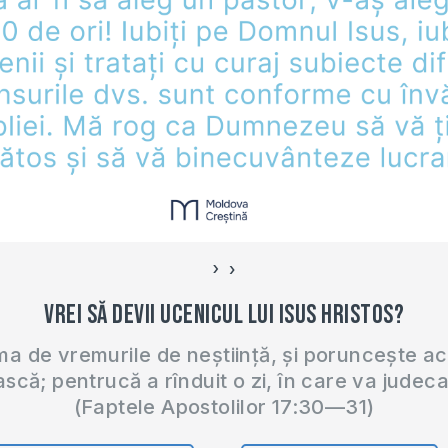
›
‹
Vrei să devii ucenicul lui Isus Hristos?
 de vremurile de neștiință, și poruncește a
ască; pentrucă a rînduit o zi, în care va judec
(Faptele Apostolilor 17:30—31)