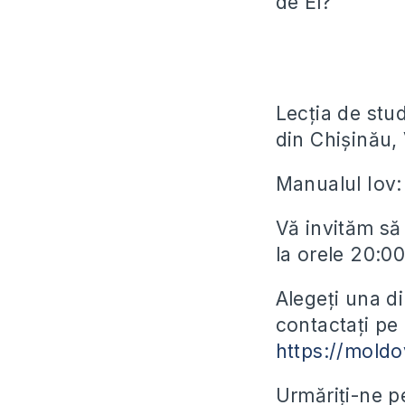
de El?
Lecția de stud
din Chișinău, 
Manualul Iov
Vă invităm să
la orele 20:00
Alegeți una d
contactați pe 
https://moldo
Urmăriți-ne 