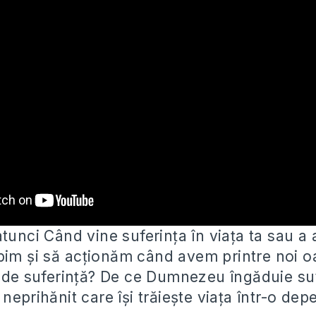
atunci Când vine suferința în viața ta sau a
bim și să
acționăm când avem printre noi o
i de suferință? De ce Dumnezeu îngăduie suf
neprihănit care își trăiește viața într-o dep