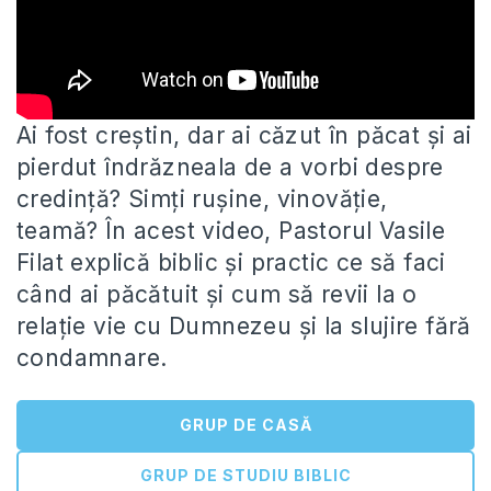
Ai fost creștin, dar ai căzut în păcat și ai
pierdut îndrăzneala de a vorbi despre
credință? Simți rușine, vinovăție,
teamă? În acest video, Pastorul Vasile
Filat explică biblic și practic ce să faci
când ai păcătuit și cum să revii la o
relație vie cu Dumnezeu și la slujire fără
condamnare.
GRUP DE CASĂ
GRUP DE STUDIU BIBLIC