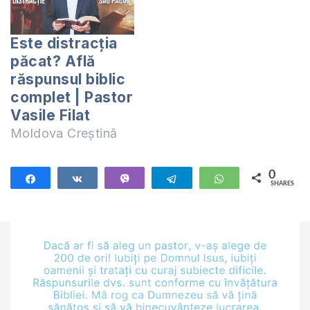
Este distracția
păcat? Află
răspunsul biblic
complet | Pastor
Vasile Filat
Moldova Creștină
0
Share
Share
Vibe
Telegram
WhatsApp
SHARES