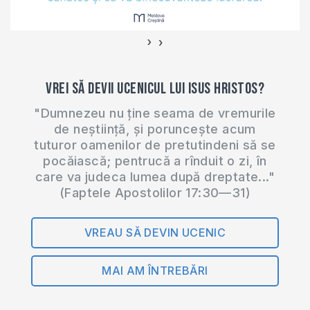
›
‹
Vrei să devii ucenicul lui Isus Hristos?
"Dumnezeu nu ține seama de vremurile
de neștiință, și poruncește acum
tuturor oamenilor de pretutindeni să se
pocăiască; pentrucă a rînduit o zi, în
care va judeca lumea după dreptate..."
(Faptele Apostolilor 17:30—31)
VREAU SĂ DEVIN UCENIC
MAI AM ÎNTREBĂRI