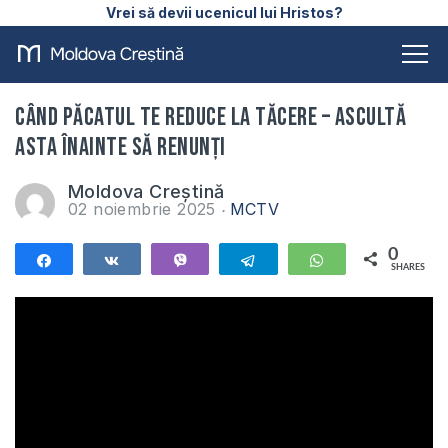
Vrei să devii ucenicul lui Hristos?
Când păcatul te reduce la tăcere – ascultă
asta înainte să renunți
Moldova Creștină
02 noiembrie 2025
MCTV
0
Share
Share
Vibe
Telegram
WhatsApp
SHARES