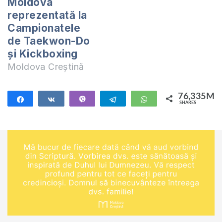
Moldova
Federației de
reprezentată la
Taekwon-Do
Campionatele
Contemporan, a fost
de Taekwon-Do
cadoul…
și Kickboxing
Moldova Creștină
76,335M
Share
Share
Vibe
Telegram
WhatsApp
SHARES
76,335M