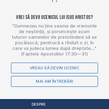
›
‹
Vrei să devii ucenicul lui Isus Hristos?
"Dumnezeu nu ține seama de vremurile
de neștiință, și poruncește acum
tuturor oamenilor de pretutindeni să se
pocăiască; pentrucă a rînduit o zi, în
care va judeca lumea după dreptate..."
(Faptele Apostolilor 17:30—31)
VREAU SĂ DEVIN UCENIC
MAI AM ÎNTREBĂRI
DESPRE