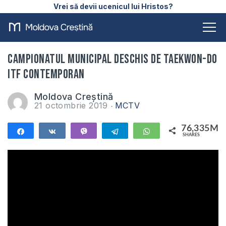
Vrei să devii ucenicul lui Hristos?
Campionatul Municipal Deschis de Taekwon-Do
ITF Contemporan
Moldova Creștină
21 octombrie 2019
MCTV
76,335M
Share
Share
Vibe
Telegram
WhatsApp
SHARES
76,335M