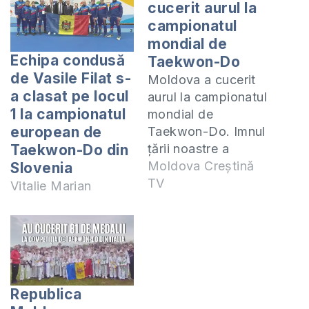
cucerit aurul la
campionatul
mondial de
Echipa condusă
Taekwon-Do
de Vasile Filat s-
Moldova a cucerit
a clasat pe locul
aurul la campionatul
1 la campionatul
mondial de
european de
Taekwon-Do. Imnul
țării noastre a
Taekwon-Do din
răsunat în întreaga
Moldova Creștină
Slovenia
audiență pe data de
TV
Vitalie Marian
30 august, când
sportivii au urcat pe
podium după ce s-
au clasat pe locul I
la proba de putere
Power Breaking.
Republica
Potrivit președintelui