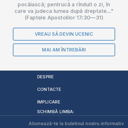
pocăiască; pentrucă a rînduit o zi, în
care va judeca lumea după dreptate..."
(Faptele Apostolilor 17:30—31)
VREAU SĂ DEVIN UCENIC
MAI AM ÎNTREBĂRI
DESPRE
CONTACTE
IMPLICARE
SCHIMBĂ LIMBA:
Abonează-te la buletinul nostru informativ