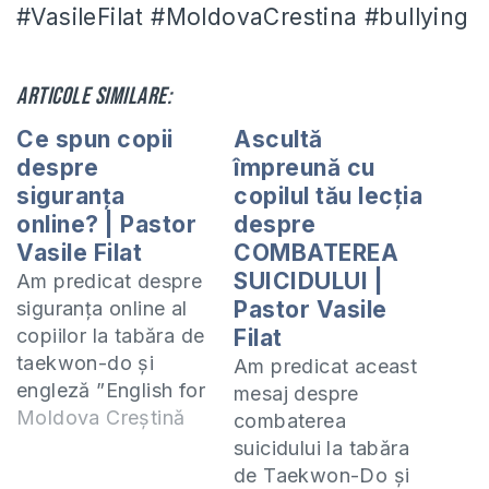
#VasileFilat #MoldovaCrestina #bullying
Articole similare:
Ce spun copii
Ascultă
despre
împreună cu
siguranța
copilul tău lecția
online? | Pastor
despre
Vasile Filat
COMBATEREA
SUICIDULUI |
Am predicat despre
Pastor Vasile
siguranța online al
copiilor la tabăra de
Filat
taekwon-do și
Am predicat aceast
engleză ”English for
mesaj despre
a New Life”. Vă invit
Moldova Creștină
combaterea
să ascultați ce spun
suicidului la tabăra
copii despre
de Taekwon-Do și