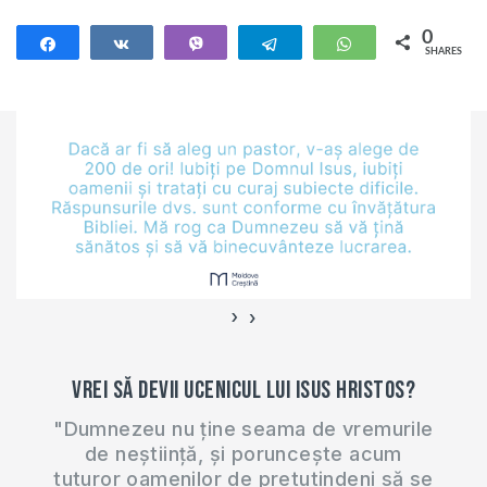
înșelat? Mai ai
șansă să fii mântuit?
0
Share
Share
Vibe
Telegram
WhatsApp
SHARES
Te invit să studiem
împreună cartea 1
Samuel. Studiul
acesta îl predau
online (ZOOM) în
fiecare zi de…
›
‹
Vrei să devii ucenicul lui Isus Hristos?
"Dumnezeu nu ține seama de vremurile
de neștiință, și poruncește acum
tuturor oamenilor de pretutindeni să se