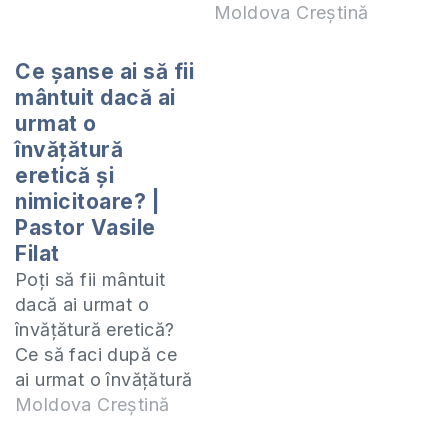
siguranța online și
engleză ”English for
Moldova Creștină
înțelegeți mai bine
a new life”. Dragi
cum puteți proteja
părinți, vă rog să
Ce șanse ai să fii
copii
ascultați cu copilul
mântuit dacă ai
dumneavoastră.
dvs lecția despre
urmat o
Doritorii să participe
combaterea
învățătură
la tabăra de studiere
suicidului pentru ca
eretică și
intensivă a limbii
să-i protejați.
nimicitoare? |
engleze sunt
Doritorii să participe
Pastor Vasile
rugați…
la tabăra de studiere
Filat
intensivă a limbii
Poți să fii mântuit
engleze sunt rugați
dacă ai urmat o
să scrie…
învățătură eretică?
Ce să faci după ce
ai urmat o învățătură
nimicitoare, ai
Moldova Creștină
înțeles că ai fost