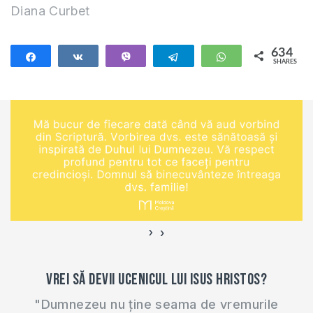
Diana Curbet
directă cu…
634
Share
Share
Vibe
Telegram
WhatsApp
SHARES
634
›
‹
Vrei să devii ucenicul lui Isus Hristos?
"Dumnezeu nu ține seama de vremurile