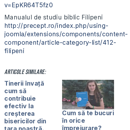
v=EpKR64T5fz0
Manualul de studiu biblic Filipeni
http://precept.ro/index.php/using-
joomla/extensions/components/content-
component/article-category-list/412-
filipeni
Articole similare:
Tinerii învață
cum să
contribuie
efectiv la
Cum să te bucuri
creșterea
în orice
bisericilor din
împrejurare?
țara noastră.