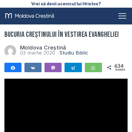
Vrei să devii ucenicul lui Hristos?
Bucuria creștinului în vestirea Evangheliei
Moldova Creștină
03 martie 2020
Studiu Biblic
634
Share
Share
Vibe
Telegram
WhatsApp
SHARES
634