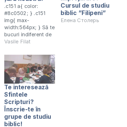
Cursul de studiu
.c151 a{ color:
biblic ”Filipeni”
#8c0502; } .c151
img{ max-
Елена Столерь
width:564px; } Să te
bucuri indiferent de
împrejurări, fiind o
Vasile Filat
încurajare pentru
cei, care te
urmează. Este unul
din principiile
învățate la sesiunea
“Creșterea Bisericii”,
Te interesează
care se desfășoară
Sfintele
în aceste momente
Scripturi?
în cadrul Institutului
Înscrie-te în
Biblic Inductiv din
grupe de studiu
Moldova. “Cartea
biblic!
Filipeni are legătură