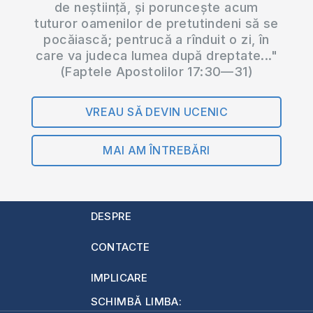
de neștiință, și poruncește acum
tuturor oamenilor de pretutindeni să se
pocăiască; pentrucă a rînduit o zi, în
care va judeca lumea după dreptate..."
(Faptele Apostolilor 17:30—31)
VREAU SĂ DEVIN UCENIC
MAI AM ÎNTREBĂRI
DESPRE
CONTACTE
IMPLICARE
SCHIMBĂ LIMBA: