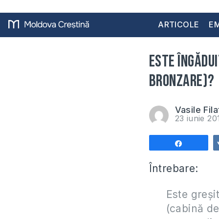
ARTICOLE
EM
Este îngădui
bronzare)?
Vasile Fila
23 iunie 20
Share
Întrebare:
Este greşit
(cabină de