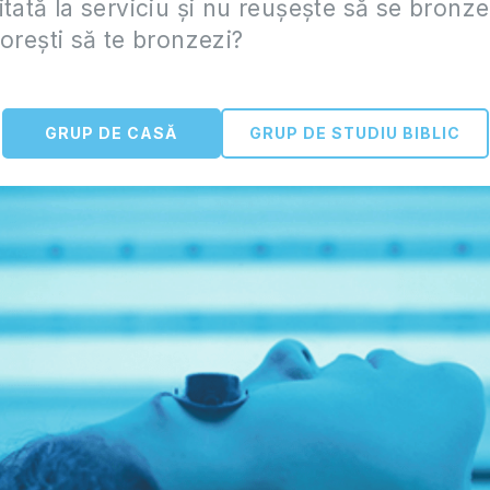
itată la serviciu şi nu reuşeşte să se bronz
doreşti să te bronzezi?
GRUP DE CASĂ
GRUP DE STUDIU BIBLIC