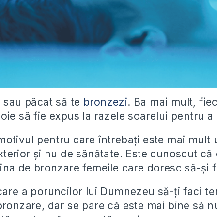
t sau păcat să te
bronzezi
. Ba mai mult, fiec
ie să fie expus la razele soarelui pentru a 
otivul pentru care întrebaţi este mai mult 
xterior şi nu de sănătate. Este cunoscut că 
bina de bronzare femeile care doresc să-şi f
are a poruncilor lui Dumnezeu să-ţi faci te
bronzare, dar se pare că este mai bine să n