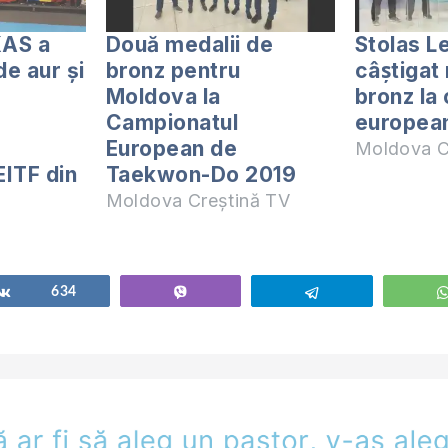
AS a
Două medalii de
Stolas L
de aur și
bronz pentru
câștiga
Moldova la
bronz la
Campionatul
european
European de
Moldova C
ITF din
Taekwon-Do 2019
Moldova Creștină TV
Share
634
Vibe
Telegram