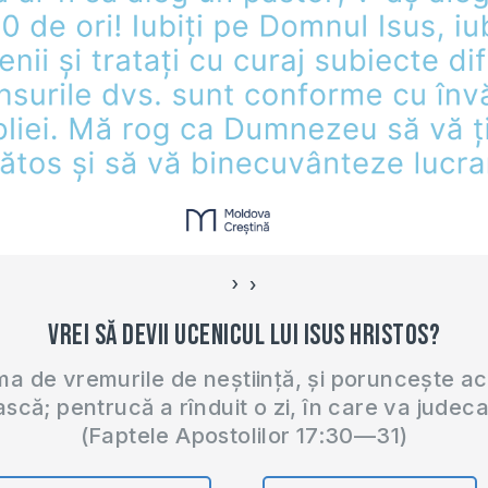
›
‹
Vrei să devii ucenicul lui Isus Hristos?
 de vremurile de neștiință, și poruncește a
ască; pentrucă a rînduit o zi, în care va judec
(Faptele Apostolilor 17:30—31)