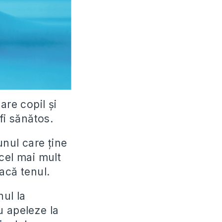
are copil şi
fi sănătos.
unul care ţine
cel mai mult
acă tenul.
nul la
u apeleze la