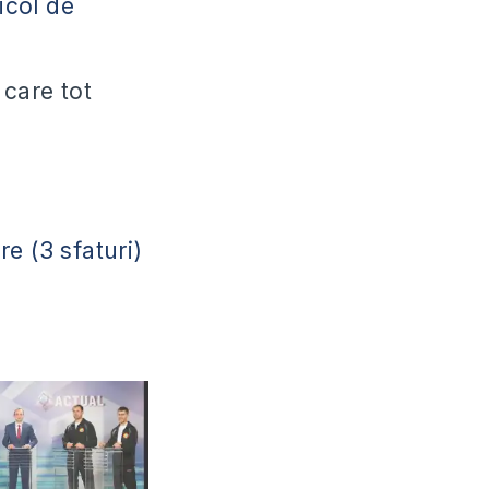
icol de
 care tot
e (3 sfaturi)