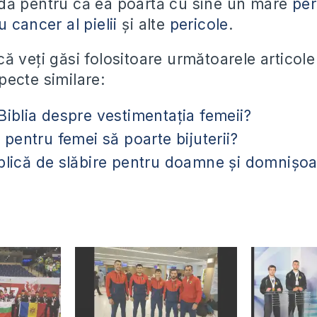
dă pentru că ea poartă cu sine un mare
per
 cancer al pielii
şi alte
pericole
.
 veţi găsi folositoare următoarele articole
ecte similare:
iblia despre vestimentaţia femeii?
 pentru femei să poarte bijuterii?
lică de slăbire pentru doamne şi domnişoar