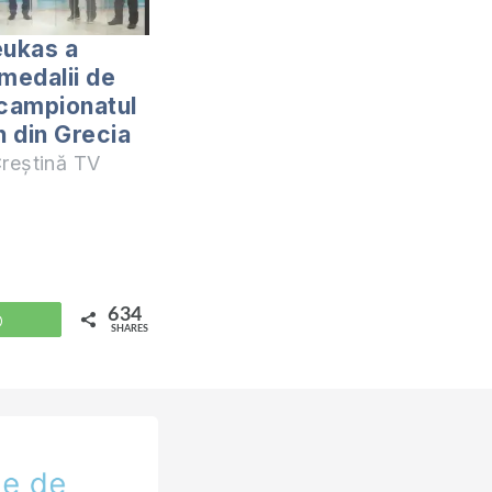
eukas a
t medalii de
 campionatul
 din Grecia
reștină TV
634
WhatsApp
SHARES