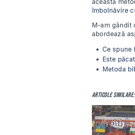
această meto
îmbolnăvire cu
M-am gândit că
abordează asp
Ce spune B
Este păcat
Metoda bib
Articole similare: