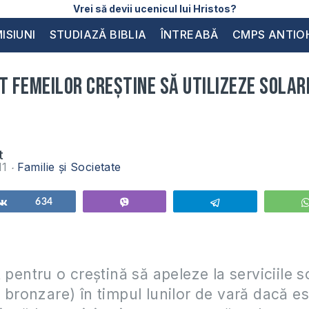
Vrei să devii ucenicul lui Hristos?
ISIUNI
STUDIAZĂ BIBLIA
ÎNTREABĂ
CMPS ANTIO
t femeilor creştine să utilizeze solar
t
11
Familie și Societate
Share
634
Vibe
Telegram
 pentru o creştină să apeleze la serviciile so
 bronzare) în timpul lunilor de vară dacă es