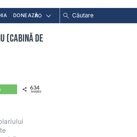
HIA
DONEAZĂ
RO
iu (cabină de
634
WhatsApp
SHARES
lariului
te