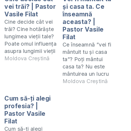
vei trăi? | Pastor
și casa ta. Ce
Vasile Filat
înseamnă
aceasta? |
Cine decide cât vei
Pastor Vasile
trăi? Cine hotărăște
lungimea vieții tale?
Filat
Poate omul influența
Ce înseamnă ”vei fi
asupra lungimii vieții
mântuit tu și casa
sale? Are vreo
Moldova Creștină
ta”? Poți mântui
implicație diavolul în
casa ta? Nu este
aceasta? Aflați
mântuirea un lucru
răspunsul în acest
personal? Aflați în
Moldova Creștină
video. Alipește-te
acest video
unui grup de studiu
răspunsuri la aceste
Cum să-ți alegi
Biblic online
întrebări. Alipește-te
profesia? |
https://moldovacrestina.md/studiaza-
unui grup de studiu
Pastor Vasile
biblia-online/
Biblic online
Filat
Pastorul Vasile Filat
https://moldovacrestina.m
Cum să-ți alegi