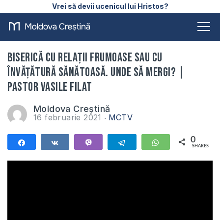
Vrei să devii ucenicul lui Hristos?
Biserică cu relații frumoase sau cu
învățătură sănătoasă. Unde să mergi? |
Pastor Vasile Filat
Moldova Creștină
16 februarie 2021
MCTV
0
Share
Share
Vibe
Telegram
WhatsApp
SHARES