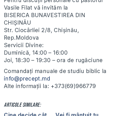
Pentru discuții personale cu pastorul
Vasile Filat vă invităm la
BISERICA BUNAVESTIREA DIN
CHIȘINĂU
Str. Ciocârliei 2/8, Chișinău,
Rep.Moldova
Servicii Divine:
Duminică, 14:00 – 16:00
Joi, 18:30 – 19:30 – ora de rugăciune
Comandați manuale de studiu biblic la
info@precept.md
Alte informații la: +373(69)966779
Articole similare:
Cine decide cât
Vei fi mântuit tu