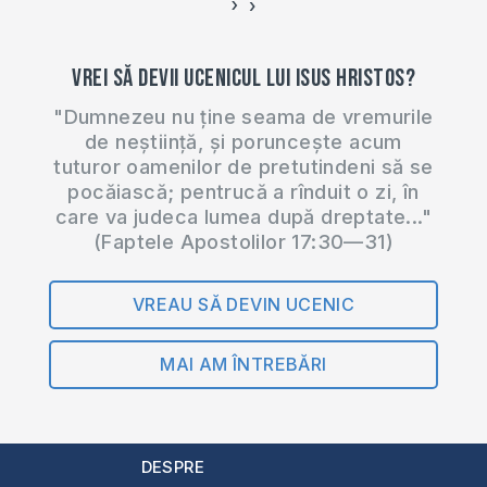
›
‹
Vrei să devii ucenicul lui Isus Hristos?
"Dumnezeu nu ține seama de vremurile
de neștiință, și poruncește acum
tuturor oamenilor de pretutindeni să se
pocăiască; pentrucă a rînduit o zi, în
care va judeca lumea după dreptate..."
(Faptele Apostolilor 17:30—31)
VREAU SĂ DEVIN UCENIC
MAI AM ÎNTREBĂRI
DESPRE