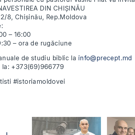
NAVESTIREA DIN CHIȘINĂU
ei 2/8, Chișinău, Rep.Moldova
e:
00 – 16:00
19:30 – ora de rugăciune
uale de studiu biblic la
info@precept.md
ii la: +373(69)966779
isti #istoriamoldovei