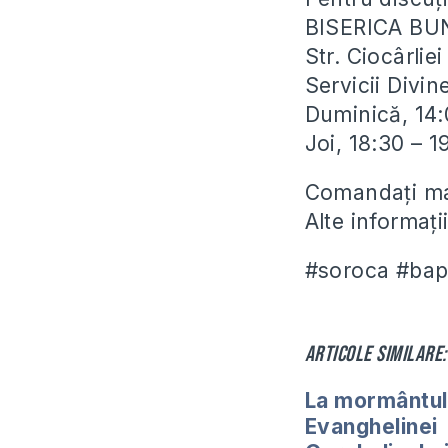
BISERICA BU
Str. Ciocârli
Servicii Divin
Duminică, 14:
Joi, 18:30 – 
Comandați man
Alte informaț
#soroca #bapt
Articole similare:
La mormântul
Evanghelinei