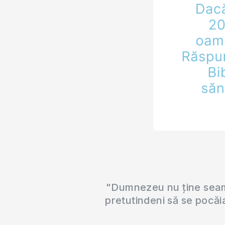
fiica ei mai mic
"Dumnezeu nu ține seama
pretutindeni să se pocăi