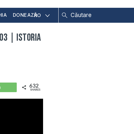
HIA
DONEAZĂ
RO
03 | Istoria
632
WhatsApp
SHARES