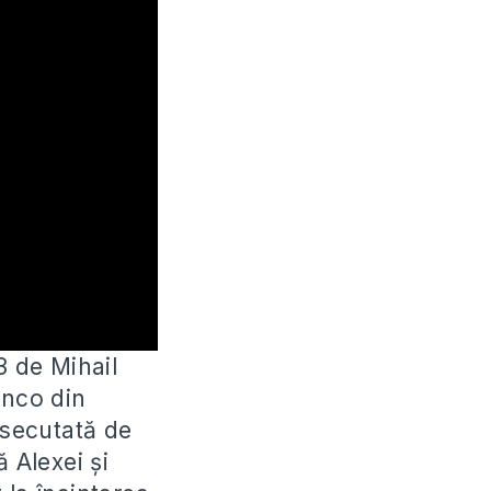
3 de Mihail
enco din
rsecutată de
 Alexei și