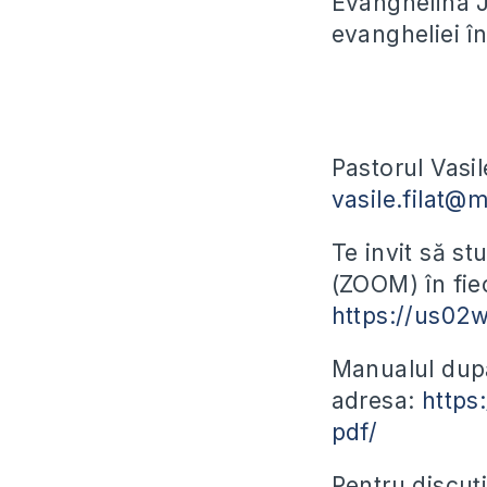
Evanghelina Ji
evangheliei î
Pastorul Vasil
vasile.filat@
Te invit să st
(ZOOM) în fiec
https://us02
Manualul după
adresa:
https
pdf/
Pentru discuți