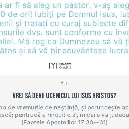
ă Nina…
›
‹
Vrei să devii ucenicul lui Isus Hristos?
 de vremurile de neștiință, și poruncește a
ască; pentrucă a rînduit o zi, în care va judec
(Faptele Apostolilor 17:30—31)