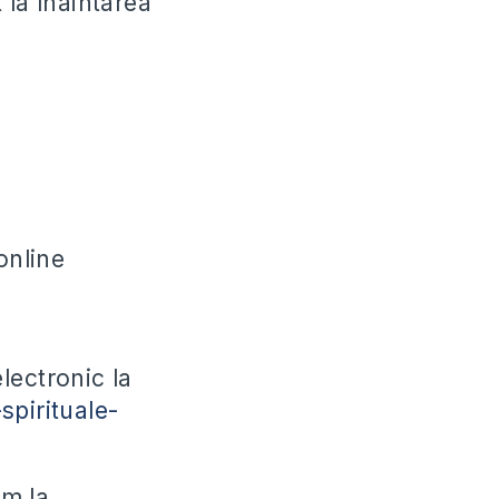
 la înaintarea
online
lectronic la
spirituale-
ăm la