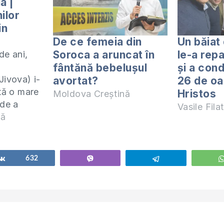
a |
nilor
in
De ce femeia din
Un băiat
Soroca a aruncat în
le-a rep
de ani,
fântănă bebelușul
și a cond
Jivova) i-
avortat?
26 de oa
ată o mare
Hristos
Moldova Creștină
 de a
Vasile Filat
rea în
nă
uni ale
Share
632
Vibe
Telegram
umesc
iu
tă la
cunosc pe