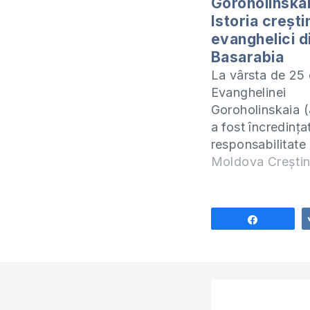
Goroholinskai
Istoria crești
evanghelici d
Basarabia
La vârsta de 25 
Evanghelinei
Goroholinskaia (
a fost încredinț
responsabilitate
organiza închina
Moldova Crești
toate cele 6 regi
Uniunii Baptiste
Evanghelice din
Share
Basarabia. Mulț
Domnului pentru
posibilitatea să f
săptămâna trecu
Soroca și să o 