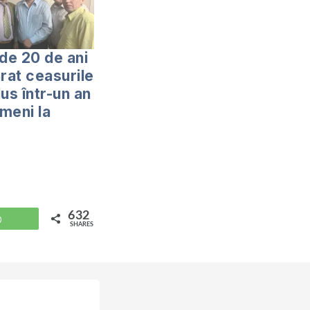
 de 20 de ani
arat ceasurile
us într-un an
meni la
632
WhatsApp
SHARES