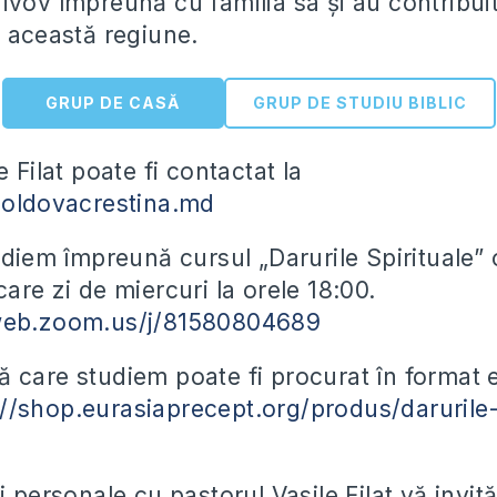
vov împreună cu familia sa și au contribuit
n această regiune.
GRUP DE CASĂ
GRUP DE STUDIU BIBLIC
e Filat poate fi contactat la
moldovacrestina.md
udiem împreună cursul „Darurile Spirituale” 
are zi de miercuri la orele 18:00.
web.zoom.us/j/81580804689
 care studiem poate fi procurat în format e
://shop.eurasiaprecept.org/produs/darurile-
i personale cu pastorul Vasile Filat vă invit