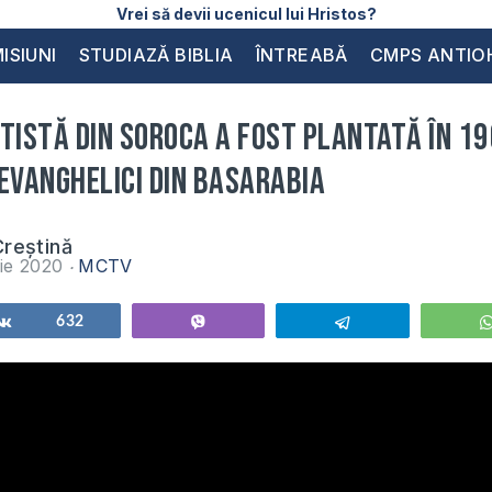
Vrei să devii ucenicul lui Hristos?
ISIUNI
STUDIAZĂ BIBLIA
ÎNTREABĂ
CMPS ANTIO
tistă din Soroca a fost plantată în 19
evanghelici din Basarabia
reștină
ie 2020
MCTV
Share
632
Vibe
Telegram