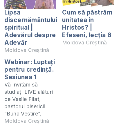
Lipsa
Cum să păstrăm
discernământului
unitatea în
spiritual |
Hristos? |
Adevărul despre
Efeseni, lecția 6
Adevăr
Moldova Creștină
Moldova Creștină
Webinar: Luptați
pentru credință.
Sesiunea 1
Vă invităm să
studiați LIVE alături
de Vasile Filat,
pastorul bisericii
”Buna Vestire”,
epistola lui Iuda,
Moldova Creștină
atât de actuală și