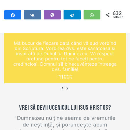
necesară creștinilor
din zilele noastre, în
632
Share
Share
Vibe
Telegram
WhatsApp
SHARES
cadrul seminarului
632
online de creștere
spirituală. La
această conferință
vei învăța: - cum să
te lupți pentru
credința adevărată -
cum să studiezi
Biblia…
›
‹
Vrei să devii ucenicul lui Isus Hristos?
"Dumnezeu nu ține seama de vremurile
de neștiință, și poruncește acum