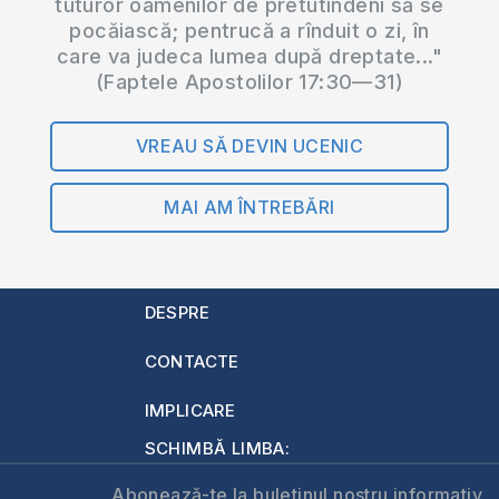
tuturor oamenilor de pretutindeni să se
pocăiască; pentrucă a rînduit o zi, în
care va judeca lumea după dreptate..."
(Faptele Apostolilor 17:30—31)
VREAU SĂ DEVIN UCENIC
MAI AM ÎNTREBĂRI
DESPRE
CONTACTE
IMPLICARE
SCHIMBĂ LIMBA:
Abonează-te la buletinul nostru informativ