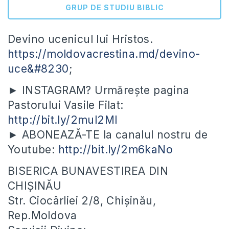
GRUP DE STUDIU BIBLIC
Devino ucenicul lui Hristos.
https://moldovacrestina.md/devino-
uce&#8230
;
► INSTAGRAM? Urmărește pagina
Pastorului Vasile Filat:
http://bit.ly/2mul2Ml
► ABONEAZĂ-TE la canalul nostru de
Youtube:
http://bit.ly/2m6kaNo
BISERICA BUNAVESTIREA DIN
CHIȘINĂU
Str. Ciocârliei 2/8, Chișinău,
Rep.Moldova