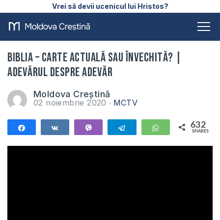
Vrei să devii ucenicul lui Hristos?
Biblia – carte actuală sau învechită? |
Adevărul despre Adevăr
Moldova Creștină
02 noiembrie 2020
MCTV
632
Share
Share
Vibe
Telegram
WhatsApp
SHARES
632