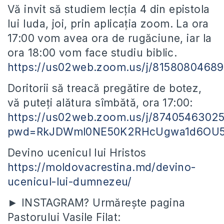
Vă invit să studiem lecția 4 din epistola
lui Iuda, joi, prin aplicația zoom. La ora
17:00 vom avea ora de rugăciune, iar la
ora 18:00 vom face studiu biblic.
https://us02web.zoom.us/j/81580804689
Doritorii să treacă pregătire de botez,
vă puteți alătura sîmbătă, ora 17:00:
https://us02web.zoom.us/j/8740546302
pwd=RkJDWml0NE50K2RHcUgwa1d6OU
Devino ucenicul lui Hristos
https://moldovacrestina.md/devino-
ucenicul-lui-dumnezeu/
► INSTAGRAM? Urmărește pagina
Pastorului Vasile Filat: