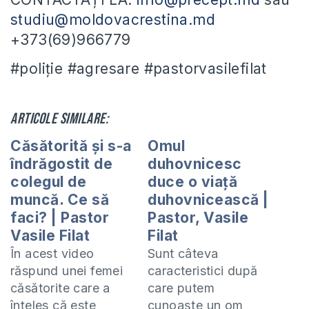
studiu@moldovacrestina.md
+373(69)966779
#poliție #agresare #pastorvasilefilat
Articole similare:
Căsătorită și s-a
Omul
îndrăgostit de
duhovnicesc
colegul de
duce o viață
muncă. Ce să
duhovnicească |
faci? | Pastor
Pastor, Vasile
Vasile Filat
Filat
În acest video
Sunt câteva
răspund unei femei
caracteristici după
căsătorite care a
care putem
înțeles că este
cunoaște un om