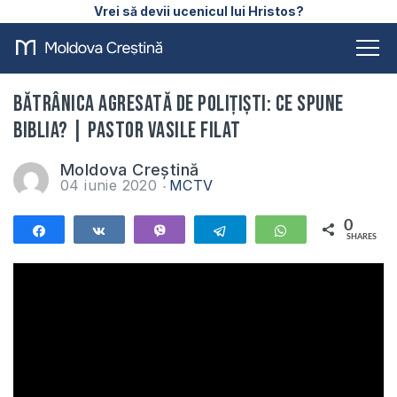
Vrei să devii ucenicul lui Hristos?
Bătrânica agresată de polițiști: Ce spune
Biblia? | Pastor Vasile Filat
Moldova Creștină
04 iunie 2020
MCTV
0
Share
Share
Vibe
Telegram
WhatsApp
SHARES