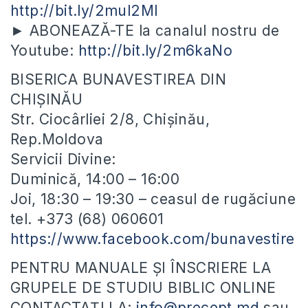
http://bit.ly/2mul2Ml
► ABONEAZĂ-TE la canalul nostru de
Youtube:
http://bit.ly/2m6kaNo
BISERICA BUNAVESTIREA DIN
CHIȘINĂU
Str. Ciocârliei 2/8, Chișinău,
Rep.Moldova
Servicii Divine:
Duminică, 14:00 – 16:00
Joi, 18:30 – 19:30 – ceasul de rugăciune
tel. +373 (68) 060601
https://www.facebook.com/bunavestire
PENTRU MANUALE ȘI ÎNSCRIERE LA
GRUPELE DE STUDIU BIBLIC ONLINE
CONTACTAȚI LA:
info@precept.md
sau