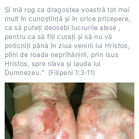
Şi mă rog ca dragostea voastră tot mai
mult în cunoştinţă și în orice pricepere,
ca să puteţi deosebi lucrurile alese ,
pentru ca să
fiţi curaţi şi să nu vă
poticniţi până în ziua venirii lui Hristos,
plini de roada neprihănirii, prin Isus
Hristos, spre slava şi lauda lui
Dumnezeu.” (Filipeni 1:3-11)