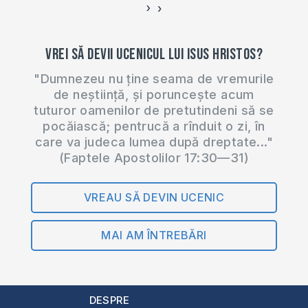
›
‹
Vrei să devii ucenicul lui Isus Hristos?
"Dumnezeu nu ține seama de vremurile
de neștiință, și poruncește acum
tuturor oamenilor de pretutindeni să se
pocăiască; pentrucă a rînduit o zi, în
care va judeca lumea după dreptate..."
(Faptele Apostolilor 17:30—31)
VREAU SĂ DEVIN UCENIC
MAI AM ÎNTREBĂRI
DESPRE