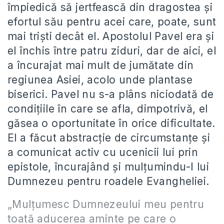
împiedică să jertfească din dragostea şi
efortul său pentru acei care, poate, sunt
mai trişti decât el. Apostolul Pavel era şi
el închis între patru ziduri, dar de aici, el
a încurajat mai mult de jumătate din
regiunea Asiei, acolo unde plantase
biserici. Pavel nu s-a plâns niciodată de
condiţiile în care se afla, dimpotrivă, el
găsea o oportunitate în orice dificultate.
El a făcut abstracţie de circumstanţe şi
a comunicat activ cu ucenicii lui prin
epistole, încurajând şi mulţumindu-I lui
Dumnezeu pentru roadele Evangheliei.
„Mulţumesc Dumnezeului meu pentru
toată aducerea aminte pe care o