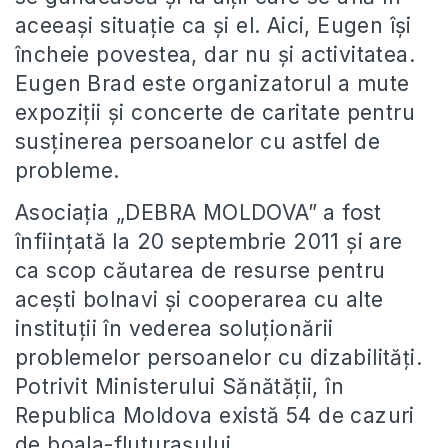
aceeaşi situaţie ca şi el. Aici, Eugen îşi
încheie povestea, dar nu şi activitatea.
Eugen Brad este organizatorul a mute
expoziţii şi concerte de caritate pentru
susţinerea persoanelor cu astfel de
probleme.
Asociaţia „DEBRA MOLDOVA” a fost
înfiinţată la 20 septembrie 2011 şi are
ca scop căutarea de resurse pentru
aceşti bolnavi şi cooperarea cu alte
instituţii în vederea soluţionării
problemelor persoanelor cu dizabilităţi.
Potrivit Ministerului Sănătăţii, în
Republica Moldova există 54 de cazuri
de boala-fluturaşului.