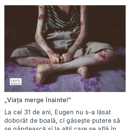
„
Via
ţ
a merge înainte!”
La cei 31 de ani, Eugen nu s-a lăsat
doborât de boală, ci găseşte putere să
se gândească şi la alţii care se află în