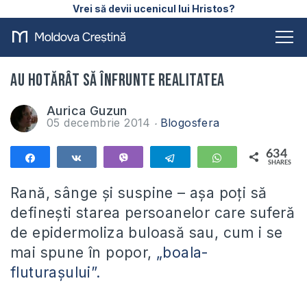
Vrei să devii ucenicul lui Hristos?
Au hotărât să înfrunte realitatea
Aurica Guzun
05 decembrie 2014
Blogosfera
634
Share
Share
Vibe
Telegram
WhatsApp
SHARES
634
Rană, sânge şi suspine – aşa poţi să
defineşti starea persoanelor care suferă
de epidermoliza buloasă sau, cum i se
mai spune în popor,
„boala-
flutura
şului”.