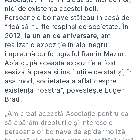
nici de existen
ţ
a acestei boli.
Persoanele bolnave st
ă
teau în cas
ă
de
fric
ă
s
ă
nu fie respin
ş
i de societate. În
2012, la un an de aniversare, am
realizat o expozi
ţ
ie în alb-negru
împreun
ă
cu fotograful Ramin Mazur.
Abia dup
ă
aceast
ă
expozi
ţ
ie a fost
sesizat
ă
presa
ş
i institu
ţ
iile de stat
ş
i, în
a
ş
a mod, societatea a aflat despre
existen
ţ
a noastr
ă
”, poveste
ş
te Eugen
Brad.
„Am creat această Asociaţie pentru ca
să apărăm drepturile şi interesele
persoanelor bolnave de epidermoliză