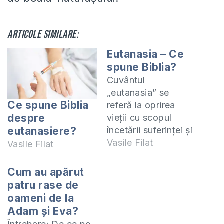
Articole similare:
Eutanasia – Ce
spune Biblia?
Cuvântul
„eutanasia” se
Ce spune Biblia
referă la oprirea
despre
vieţii cu scopul
încetării suferinţei şi
eutanasiere?
provine din
Vasile Filat
Vasile Filat
combinaţia
cuvintelor greceşti
Cum au apărut
„eu” care înseamnă
patru rase de
bine şi „thanatos”
oameni de la
care înseamnă
Adam şi Eva?
moarte. Combinaţia