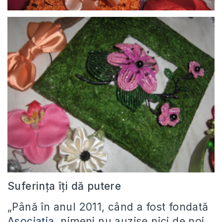
Suferin
ţ
a î
ţ
i d
ă
putere
„
Pân
ă
în anul 2011, când a fost fondat
ă
Asocia
ţ
ia
, nimeni nu auzise nici de noi,