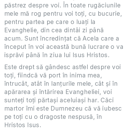
păstrez despre voi. În toate rugăciunile
mele mă rog pentru voi toţi, cu bucurie,
pentru partea pe care o luaţi la
Evanghelie, din cea dintâi zi până
acum. Sunt încredinţat că Acela care a
început în voi această bună lucrare o va
isprăvi până în ziua lui Isus Hristos.
Este drept să gândesc astfel despre voi
toţi, fiindcă vă port în inima mea,
întrucât, atât în lanţurile mele, cât şi în
apărarea şi întărirea Evangheliei, voi
sunteţi toţi părtaşi aceluiaşi har. Căci
martor îmi este Dumnezeu că vă iubesc
pe toţi cu o dragoste nespusă, în
Hristos Isus.