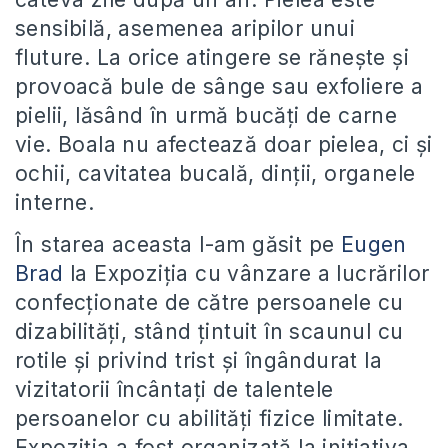
sensibilă, asemenea aripilor unui
fluture. La orice atingere se răneşte şi
provoacă bule de sânge sau exfoliere a
pielii, lăsând în urmă bucăţi de carne
vie. Boala nu afectează doar pielea, ci şi
ochii, cavitatea bucală, dinţii, organele
interne.
În starea aceasta l-am găsit pe
Eugen
Brad
la Expoziţia cu vânzare a lucrărilor
confecţionate de către persoanele cu
dizabilităţi, stând ţintuit în scaunul cu
rotile şi privind trist şi îngândurat la
vizitatorii încântaţi de talentele
persoanelor cu abilităţi fizice limitate.
Expoziţia a fost organizată la iniţiativa