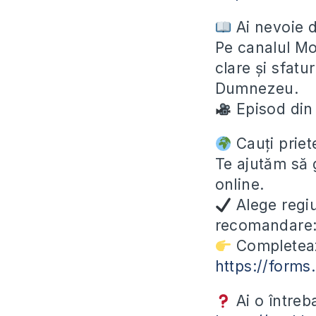
Ai nevoie d
Pe canalul Mol
clare și sfatur
Dumnezeu.
Episod din 
Cauți priete
Te ajutăm să 
online.
Alege regiu
recomandare
Completeaz
https://form
Ai o întreb