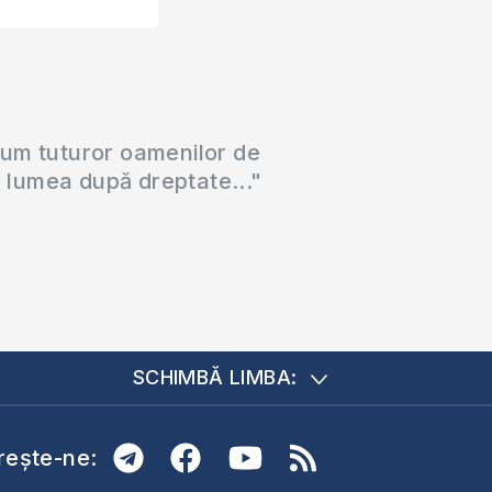
cum tuturor oamenilor de
a lumea după dreptate..."
SCHIMBĂ LIMBA:
ește-ne: