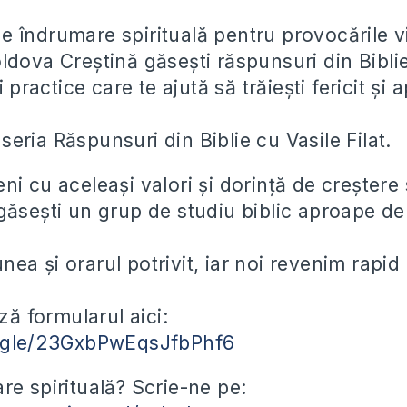
e îndrumare spirituală pentru provocările vi
dova Creștină găsești răspunsuri din Biblie,
i practice care te ajută să trăiești fericit și
seria Răspunsuri din Biblie cu Vasile Filat.
ni cu aceleași valori și dorință de creștere 
găsești un grup de studiu biblic aproape de
nea și orarul potrivit, iar noi revenim rapid
:
ă formularul aici:
s.gle/23GxbPwEqsJfbPhf6
are spirituală? Scrie-ne pe: