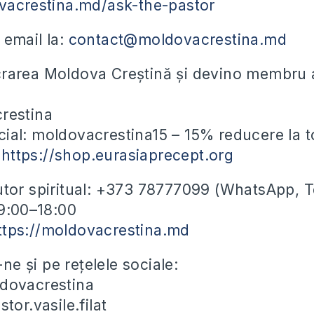
vacrestina.md/ask-the-pastor
 email la:
contact@moldovacrestina.md
rarea Moldova Creștină și devino membru a
restina
ial: moldovacrestina15 – 15% reducere la t
e
https://shop.eurasiaprecept.org
utor spiritual: +373 78777099 (WhatsApp, 
09:00–18:00
ttps://moldovacrestina.md
e și pe rețelele sociale:
dovacrestina
tor.vasile.filat