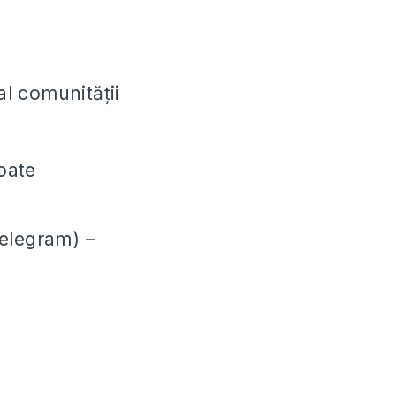
l comunității
oate
Telegram) –