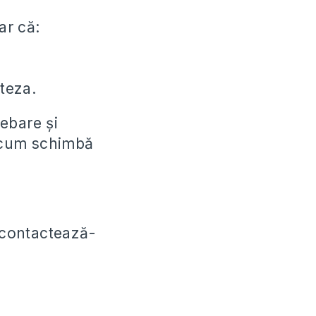
ar că:
oteza.
rebare și
i cum schimbă
i contactează-