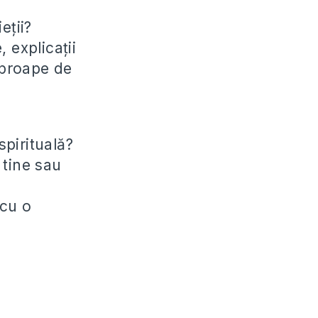
eții?
 explicații
 aproape de
spirituală?
 tine sau
 cu o