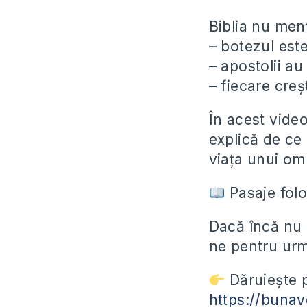
Biblia nu menț
–
botezul est
– apostolii au
– fiecare creș
În acest video
explică de ce
viața unui om
Pasaje folo
Dacă încă nu a
ne pentru urm
Dăruiește p
https://buna