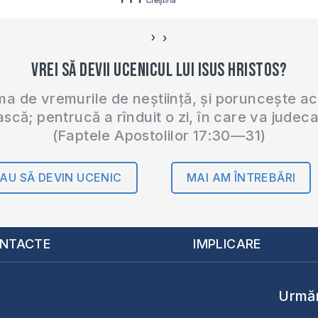
›
‹
Vrei să devii ucenicul lui Isus Hristos?
 de vremurile de neștiință, și poruncește a
ască; pentrucă a rînduit o zi, în care va judec
(Faptele Apostolilor 17:30—31)
AU SĂ DEVIN UCENIC
MAI AM ÎNTREBĂRI
NTACTE
IMPLICARE
Urmăr