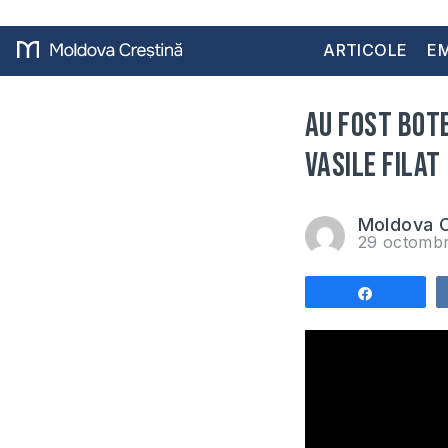
ARTICOLE
EM
Au fost bote
Vasile Filat
Moldova C
29 octomb
Share