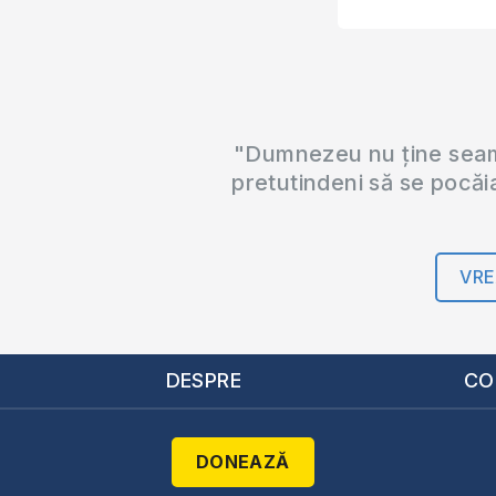
"Dumnezeu nu ține seama
pretutindeni să se pocăi
VRE
DESPRE
CO
DONEAZĂ