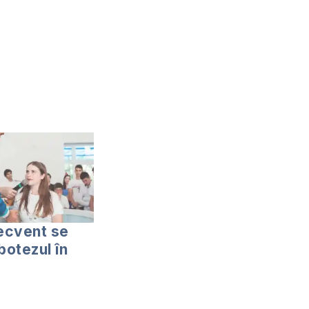
recvent se
botezul în