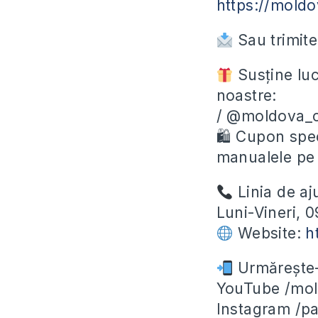
https://moldo
Sau trimite
Susține luc
noastre:
/ @moldova_c
🛍 Cupon spec
manualele p
Linia de aj
Luni-Vineri, 
Website:
h
Urmărește-n
YouTube /mol
Instagram /pas