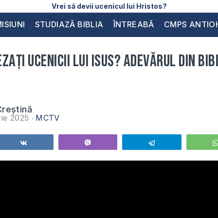
Vrei să devii ucenicul lui Hristos?
ISIUNI
STUDIAZĂ BIBLIA
ÎNTREABĂ
CMPS ANTIO
zați ucenicii lui Isus? Adevărul din Bib
reștină
rie 2025
MCTV
Share
Vibe
Telegram