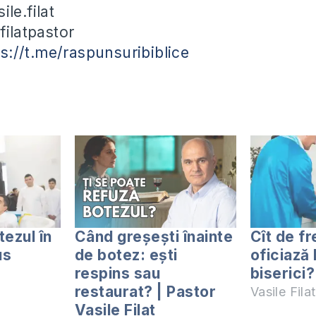
le.filat
filatpastor
ps://t.me/raspunsuribiblice
tezul în
Când greșești înainte
Cît de f
us
de botez: ești
oficiază 
respins sau
biserici?
restaurat? | Pastor
Vasile Filat
Vasile Filat