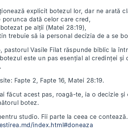
ionează explicit botezul lor, dar ne arată cl
e porunca dată celor care cred,
 botezat pe alții (Matei 28:19),
tin trebuie să ia personal decizia de a se b
, pastorul Vasile Filat răspunde biblic la înt
 botezul este un pas esențial al credinței ș
.
site: Fapte 2, Fapte 16, Matei 28:19.
i făcut acest pas, roagă-te, ia o decizie ș
ătorul botez.
entru studio. Fii parte la ceea ce contează.
vestirea.md/index.html#doneaza