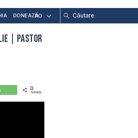
HIA
DONEAZĂ
RO
lie | Pastor
0
WhatsApp
SHARES