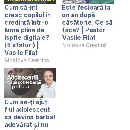
Cum să-mi
Este fecioară la
cresc copilul în
un an după
credință într-o
căsătorie. Ce să
lume plină de
facă? | Pastor
ispite digitale?
Vasile Filat
(5 sfaturi) |
Moldova Creștină
Vasile Filat
Moldova Creștină
Cum să-ți ajuți
fiul adolescent
să devină bărbat
adevărat și nu