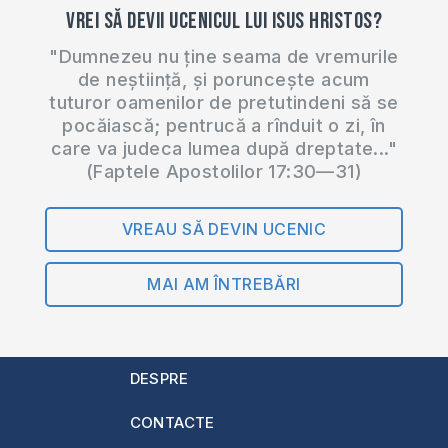
Vrei să devii ucenicul lui Isus Hristos?
"Dumnezeu nu ține seama de vremurile
de neștiință, și poruncește acum
tuturor oamenilor de pretutindeni să se
pocăiască; pentrucă a rînduit o zi, în
care va judeca lumea după dreptate..."
(Faptele Apostolilor 17:30—31)
VREAU SĂ DEVIN UCENIC
MAI AM ÎNTREBĂRI
DESPRE
CONTACTE