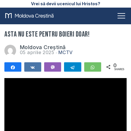
Vrei să devii ucenicul lui Hristos?
Asta nu este pentru boieri doar!
Moldova Creștină
05 aprilie 2025
MCTV
0
Share
Share
Vibe
Telegram
WhatsApp
SHARES