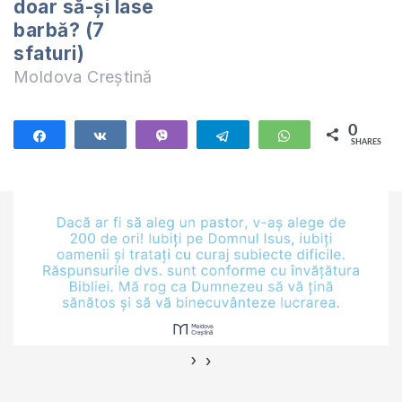
doar să-și lase
barbă? (7
sfaturi)
Moldova Creștină
0
Share
Share
Vibe
Telegram
WhatsApp
SHARES
›
‹