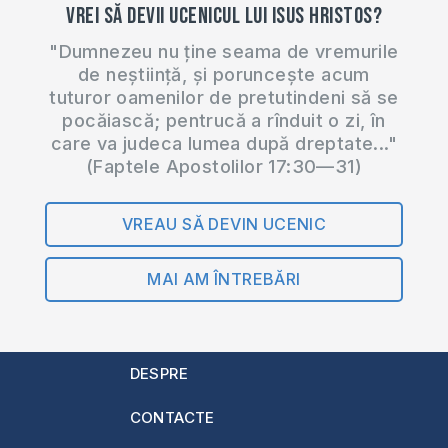
Vrei să devii ucenicul lui Isus Hristos?
"Dumnezeu nu ține seama de vremurile
de neștiință, și poruncește acum
tuturor oamenilor de pretutindeni să se
pocăiască; pentrucă a rînduit o zi, în
care va judeca lumea după dreptate..."
(Faptele Apostolilor 17:30—31)
VREAU SĂ DEVIN UCENIC
MAI AM ÎNTREBĂRI
DESPRE
CONTACTE