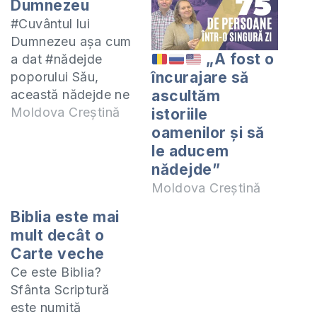
Dumnezeu
#Cuvântul lui
Dumnezeu așa cum
„A fost o
a dat #nădejde
încurajare să
poporului Său,
această nădejde ne
ascultăm
o dă și nouă astăzi.
Moldova Creștină
istoriile
Dumnezeu vrea
oamenilor și să
binele nostru, partea
le aducem
noastră este să
nădejde”
#ascultăm și să
Moldova Creștină
împlinim Cuvântul
Biblia este mai
Lui. Fragmentul
mult decât o
video este din lecția
Carte veche
8 a cărții Ieremia
Partea II, întreaga
Ce este Biblia?
lecție vă invităm să
Sfânta Scriptură
o urmăriți…
este numită