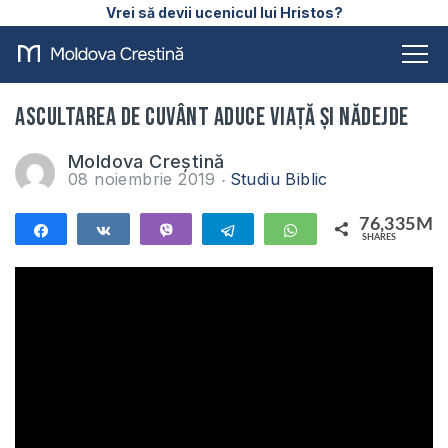
Vrei să devii ucenicul lui Hristos?
Ascultarea de Cuvânt aduce viață și nădejde
Moldova Creștină
08 noiembrie 2019
Studiu Biblic
76,335M
Share
Share
Vibe
Telegram
WhatsApp
SHARES
76,335M