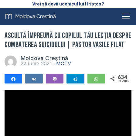
Vrei să devii ucenicul lui Hristos?
Ascultă împreună cu copilul tău lecția despre
COMBATEREA SUICIDULUI | Pastor Vasile Filat
Moldova Creștină
22 iunie 2021
MCTV
634
Share
Share
Vibe
Telegram
WhatsApp
SHARES
634