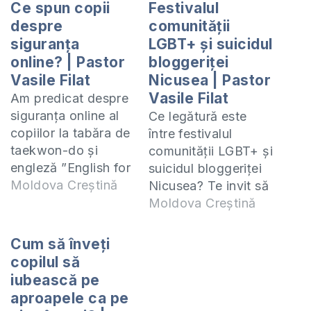
Ce spun copii
Festivalul
despre
comunității
siguranța
LGBT+ și suicidul
online? | Pastor
bloggeriței
Vasile Filat
Nicusea | Pastor
Vasile Filat
Am predicat despre
siguranța online al
Ce legătură este
copiilor la tabăra de
între festivalul
taekwon-do și
comunității LGBT+ și
engleză ”English for
suicidul bloggeriței
a New Life”. Vă invit
Moldova Creștină
Nicusea? Te invit să
să ascultați ce spun
studiem împreună
Moldova Creștină
copii despre
cartea 1 Samuel.
siguranța online și
Studiul acesta îl
Cum să înveți
înțelegeți mai bine
predau online
copilul să
cum puteți proteja
(ZOOM) în fiecare zi
iubească pe
copii
de miercuri la orele
aproapele ca pe
dumneavoastră.
19:00. Manualul