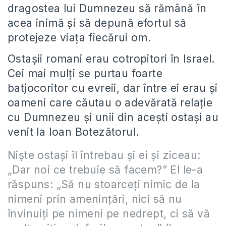
dragostea lui Dumnezeu să rămână în
acea inimă și să depună efortul să
protejeze viața fiecărui om.
Ostașii romani erau cotropitori în Israel.
Cei mai mulți se purtau foarte
batjocoritor cu evreii, dar între ei erau și
oameni care căutau o adevărată relație
cu Dumnezeu și unii din acești ostași au
venit la Ioan Botezătorul.
Nişte ostaşi îl întrebau şi ei şi ziceau:
„Dar noi ce trebuie să facem?” El le-a
răspuns: „Să nu stoarceţi nimic de la
nimeni prin ameninţări, nici să nu
învinuiţi pe nimeni pe nedrept, ci să vă