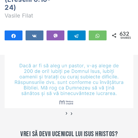
de forță
24)
cotropitoare…
Vasile Filat
632
Share
Share
Vibe
Telegram
WhatsApp
SHARES
632
›
‹
Vrei să devii ucenicul lui Isus Hristos?