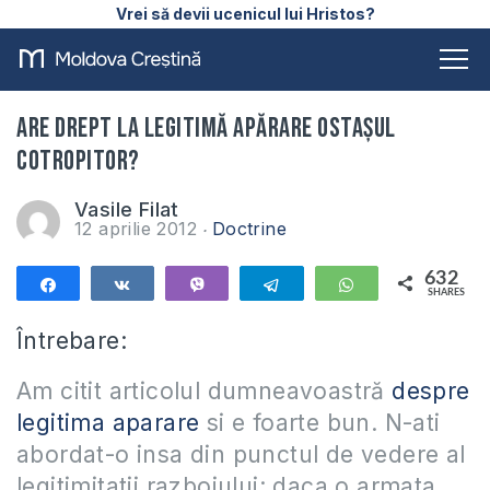
Vrei să devii ucenicul lui Hristos?
Are drept la legitimă apărare ostașul
cotropitor?
Vasile Filat
12 aprilie 2012
Doctrine
632
Share
Share
Vibe
Telegram
WhatsApp
SHARES
632
Întrebare:
Am citit articolul dumneavoastră
despre
legitima aparare
si e foarte bun. N-ati
abordat-o insa din punctul de vedere al
legitimitatii razboiului: daca o armata