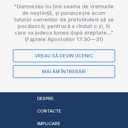
"Dumnezeu nu ține seama de vremurile
de neștiință, și poruncește acum
tuturor oamenilor de pretutindeni să se
pocăiască; pentrucă a rînduit o zi, în
care va judeca lumea după dreptate..."
(Faptele Apostolilor 17:30—31)
VREAU SĂ DEVIN UCENIC
MAI AM ÎNTREBĂRI
DESPRE
CONTACTE
IMPLICARE