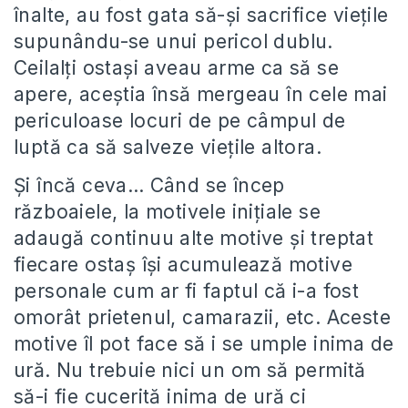
înalte, au fost gata să-și sacrifice viețile
supunându-se unui pericol dublu.
Ceilalți ostași aveau arme ca să se
apere, aceștia însă mergeau în cele mai
periculoase locuri de pe câmpul de
luptă ca să salveze viețile altora.
Și încă ceva… Când se încep
războaiele, la motivele inițiale se
adaugă continuu alte motive și treptat
fiecare ostaș își acumulează motive
personale cum ar fi faptul că i-a fost
omorât prietenul, camarazii, etc. Aceste
motive îl pot face să i se umple inima de
ură. Nu trebuie nici un om să permită
să-i fie cucerită inima de ură ci