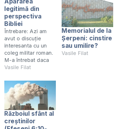
Apărarea
legitimă din
perspectiva
Bibliei
Memorialul de la
Întrebare: Azi am
Şerpeni: cinstire
avut o discuție
sau umilire?
interesanta cu un
coleg militar roman.
Vasile Filat
M-a întrebat daca
prezenta sa în
Vasile Filat
Afganistan ca parte
a misiunii NATO îl
îndreptăţeşte sa se
apere in caz ca este
atacat de afgani,
deci legitima
Războiul sfânt al
apărare? Pe de alta
creştinilor
parte NATO e un fel
(Efeseni 6:10-