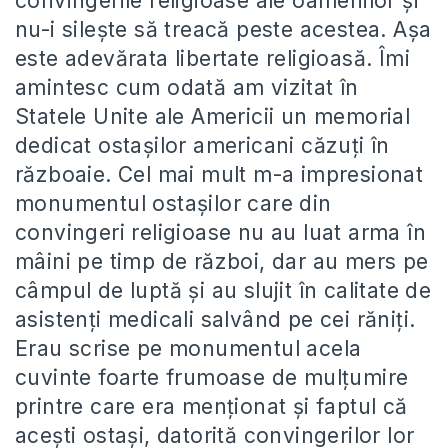
convingerile religioase ale oamenilor și
nu-i silește să treacă peste acestea. Așa
este adevărata libertate religioasă. Îmi
amintesc cum odată am vizitat în
Statele Unite ale Americii un memorial
dedicat ostașilor americani căzuți în
războaie. Cel mai mult m-a impresionat
monumentul ostașilor care din
convingeri religioase nu au luat arma în
mâini pe timp de război, dar au mers pe
câmpul de luptă și au slujit în calitate de
asistenți medicali salvând pe cei răniți.
Erau scrise pe monumentul acela
cuvinte foarte frumoase de mulțumire
printre care era menționat și faptul că
acești ostași, datorită convingerilor lor