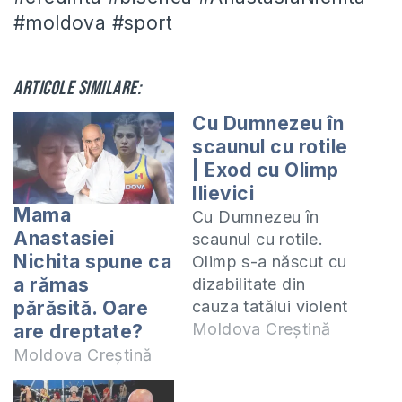
#moldova #sport
Articole similare:
Cu Dumnezeu în
scaunul cu rotile
| Exod cu Olimp
Ilievici
Mama
Cu Dumnezeu în
Anastasiei
scaunul cu rotile.
Nichita spune ca
Olimp s-a născut cu
a rămas
dizabilitate din
cauza tatălui violent
părăsită. Oare
care o bătea pe
Moldova Creștină
are dreptate?
mama lui pe când
Moldova Creștină
era însărcinată.
Partea frumoasă