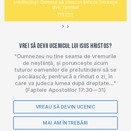
›
‹
Vrei să devii ucenicul lui Isus Hristos?
"Dumnezeu nu ține seama de vremurile
de neștiință, și poruncește acum
tuturor oamenilor de pretutindeni să se
pocăiască; pentrucă a rînduit o zi, în
care va judeca lumea după dreptate..."
(Faptele Apostolilor 17:30—31)
VREAU SĂ DEVIN UCENIC
MAI AM ÎNTREBĂRI