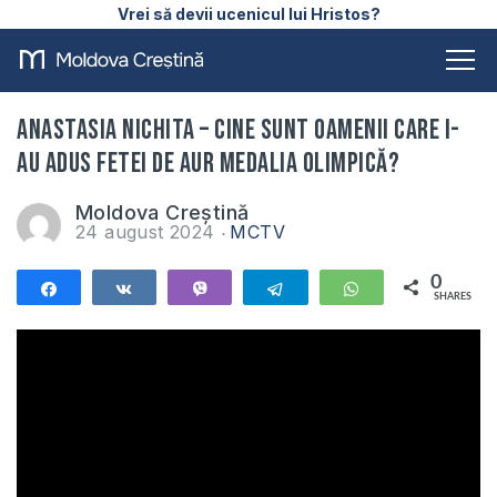
Vrei să devii ucenicul lui Hristos?
Anastasia Nichita – Cine sunt oamenii care i-
au adus fetei de aur medalia olimpică?
Moldova Creștină
24 august 2024
MCTV
0
Share
Share
Vibe
Telegram
WhatsApp
SHARES