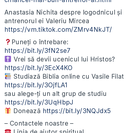
Anastasia Nichita despre logodnicul și
antrenorul ei Valeriu Mircea
https://vm.tiktok.com/ZMrv4NkJT/
Puneți o întrebare:
https://bit.ly/3fN2se7
Vrei să devii ucenicul lui Hristos?
https://bit.ly/3EcX4KO
Studiază Biblia online cu Vasile Filat
https://bit.ly/3OjfLA1
sau alege-ți un alt grup de studiu
https://bit.ly/3UqHbpJ
Donează
https://bit.ly/3NQJdx5
– Contactele noastre –
Linia de ajutor spiritual