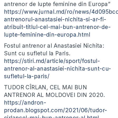
antrenor de lupte feminine din Europa”
https://www.jurnal.md/ro/news/4d095bc
antrenorul-anastasiei-nichita-si-ar-fi-
atribuit-titlul-cel-mai-bun-antrenor-de-
lupte-feminine-din-europa.html
Fostul antrenor al Anastasiei Nichita:
Sunt cu sufletul la Paris.
https://stiri.md/article/sport/fostul-
antrenor-al-anastasiei-nichita-sunt-cu-
sufletul-la-paris/
TUDOR CÎRLAN, CEL MAI BUN
ANTRENOR AL MOLDOVEI DIN 2020.
https://andron-
prodan.blogspot.com/2021/06/tudor-
cirlancel-mai-bun-antrenor-al.html