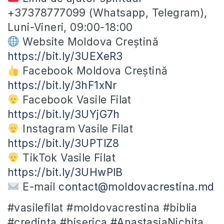
+37378777099 (Whatsapp, Telegram),
Luni-Vineri, 09:00-18:00
Website Moldova Creștină
https://bit.ly/3UEXeR3
Facebook Moldova Creștină
https://bit.ly/3hF1xNr
Facebook Vasile Filat
https://bit.ly/3UYjG7h
Instagram Vasile Filat
https://bit.ly/3UPTlZ8
TikTok Vasile Filat
https://bit.ly/3UHwPlB
E-mail
contact@moldovacrestina.md
#vasilefilat #moldovacrestina #biblia
#credinta #biserica #AnastasiaNichita