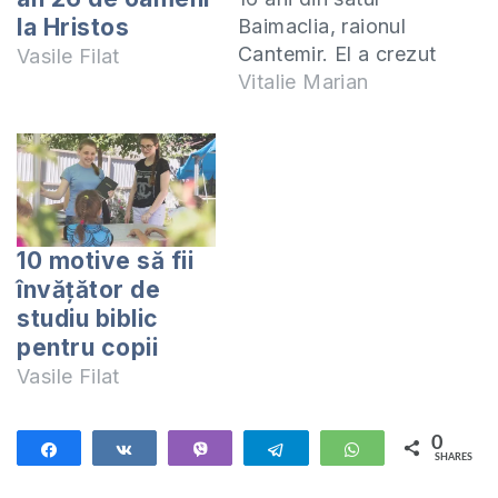
la Hristos
Baimaclia, raionul
Cantemir. El a crezut
Vasile Filat
în Domnul Isus
Vitalie Marian
Hristos la
antrenamentele de
Taekwon-Do unde,
împreună cu sportul
a studiat Sfintele
Scripturi.
10 motive să fii
Adevărurile biblice l-
învățător de
au marcat profund
studiu biblic
și i-au transformat
pentru copii
viața. Aidîn și-a
Vasile Filat
urmat studiile la
Școala pentru…
0
Share
Share
Vibe
Telegram
WhatsApp
SHARES