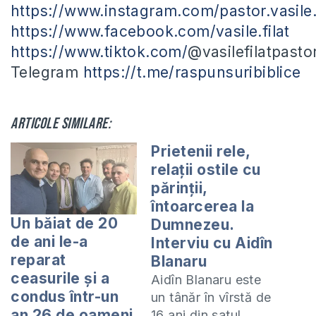
https://www.instagram.com/pastor.vasile.f
https://www.facebook.com/vasile.filat
https://www.tiktok.com/
@vasilefilatpasto
Telegram
https://t.me/raspunsuribiblice
Articole similare:
Prietenii rele,
relații ostile cu
părinții,
întoarcerea la
Un băiat de 20
Dumnezeu.
de ani le-a
Interviu cu Aidîn
reparat
Blanaru
ceasurile și a
Aidîn Blanaru este
condus într-un
un tânăr în vîrstă de
an 26 de oameni
16 ani din satul