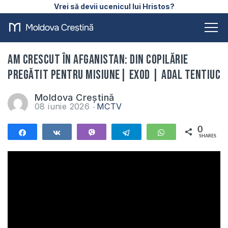
Vrei să devii ucenicul lui Hristos?
Am crescut în Afganistan: din copilărie
pregătit pentru misiune| Exod | Adal Tentiuc
Moldova Creștină
08 iunie 2026
MCTV
0
Share
Share
Vibe
Telegram
WhatsApp
SHARES