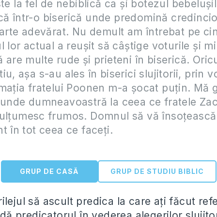
te la fel de nebiblică ca și botezul bebeluși
 într-o biserică unde predomină credincioși
oarte adevărat. Nu demult am întrebat pe c
 lor actual a reușit să câștige voturile și mi
 are multe rude și prieteni în biserică. Ori
u, așa s-au ales în biserici slujitorii, prin v
rmația fratelui Poonen m-a șocat puțin. Mă
punde dumneavoastră la ceea ce fratele Zac
Mulțumesc frumos. Domnul să vă însoțească
t în tot ceea ce faceți.
GRUP DE CASĂ
GRUP DE STUDIU BIBLIC
lejul să ascult predica la care ați făcut refe
 dă predicatorul în vederea alegerilor slujito