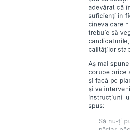
adevărat că în
suficienți în 
cineva care n
trebuie să veg
candidaturile,
calităților st
Aș mai spune 
corupe orice s
și facă pe pl
și va interven
instrucțiuni l
spus:
Să nu-ţi p
părtaş păca