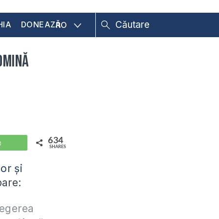
HIA
DONEAZĂ
RO
domină
634
WhatsApp
SHARES
or și
bare:
legerea