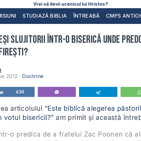
Vrei să devii ucenicul lui Hristos?
ISIUNI
STUDIAZĂ BIBLIA
ÎNTREABĂ
CMPS ANTIO
și slujitorii într-o biserică unde pre
 firești?
t
ie 2012
Doctrine
Share
634
Vibe
Telegram
ea articolului
“Este biblică alegerea păstoril
 votul bisericii?”
am primit și această între
ntr-o predica de a fratelui Zac Poonen că a