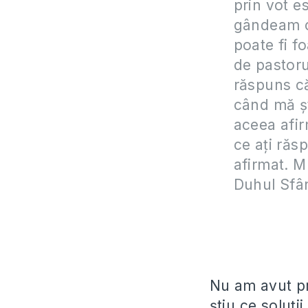
prin vot es
gândeam că
poate fi f
de pastorul
răspuns că
când mă ști
aceea afi
ce ați răs
afirmat. 
Duhul Sfân
Nu am avut pri
știu ce soluții