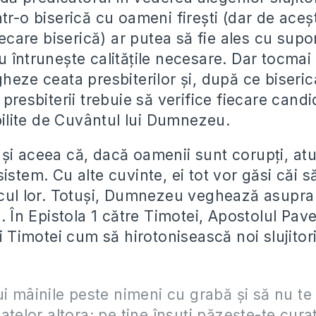
tr-o biserică cu oameni firești (dar de aceș
fiecare biserică) ar putea să fie ales cu supo
u întrunește calitățile necesare. Dar tocmai
heze ceata presbiterilor și, după ce biseri
 presbiterii trebuie să verifice fiecare candi
abilite de Cuvântul lui Dumnezeu.
și aceea că, dacă oamenii sunt corupți, atu
istem. Cu alte cuvinte, ei tot vor găsi căi să
acul lor. Totuși, Dumnezeu veghează asupra 
i. În Epistola 1 către Timotei, Apostolul Pave
ui Timotei cum să hirotonisească noi slujitori
ui mâinile peste nimeni cu grabă şi să nu te 
telor altora; pe tine însuţi păzeşte-te curat