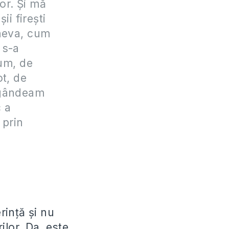
lor. Și mă
i firești
ineva, cum
 s-a
cum, de
ot, de
 gândeam
 a
 prin
rință și nu
rilor. Da, este