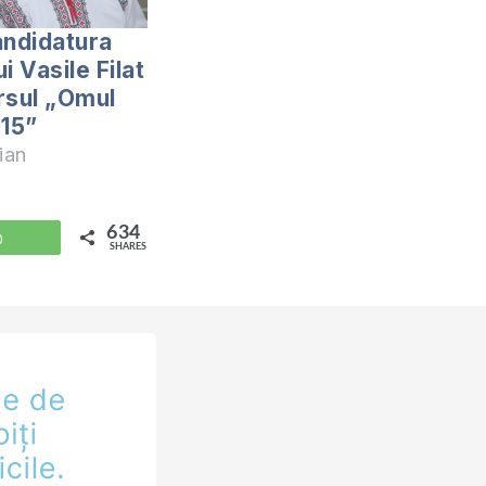
andidatura
i Vasile Filat
rsul „Omul
015”
ian
634
WhatsApp
SHARES