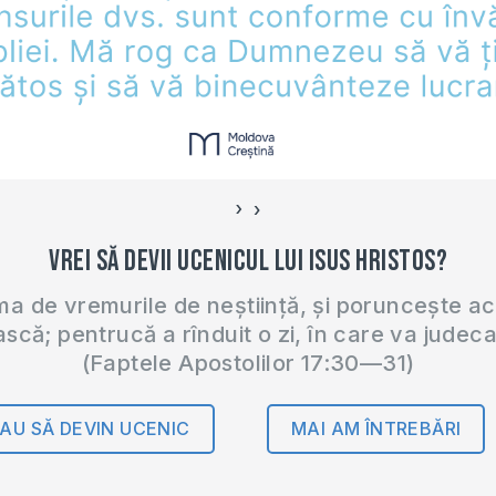
›
‹
Vrei să devii ucenicul lui Isus Hristos?
 de vremurile de neștiință, și poruncește a
ască; pentrucă a rînduit o zi, în care va judec
(Faptele Apostolilor 17:30—31)
AU SĂ DEVIN UCENIC
MAI AM ÎNTREBĂRI