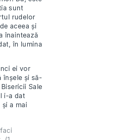
tia sunt
rtul rudelor
 de aceea și
ca înaintează
dat, în lumina
nci ei vor
 înșele și să-
Bisericii Sale
l i-a dat
 și a mai
faci
. (1