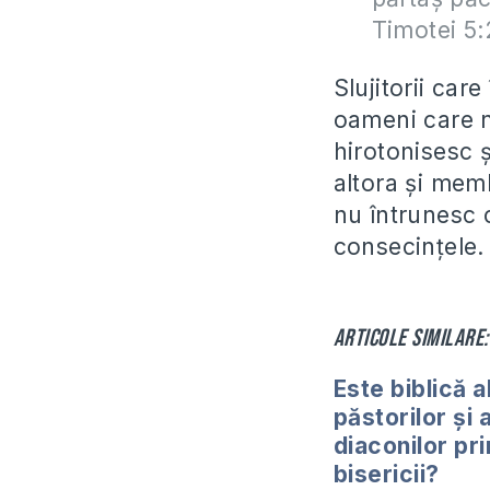
Timotei 5:
Slujitorii care
oameni care nu
hirotonisesc ș
altora și memb
nu întrunesc ca
consecințele.
Articole similare:
Este biblică 
păstorilor și 
diaconilor pri
bisericii?