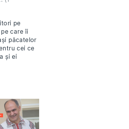
itori pe
pe care îi
ași păcatelor
pentru cei ce
a și ei