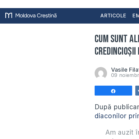
ARTICOLE
EM
Cum sunt ale
credincioșii
Vasile Fila
09 noiembr
Share
După publicar
diaconilor prin
Am auzit î