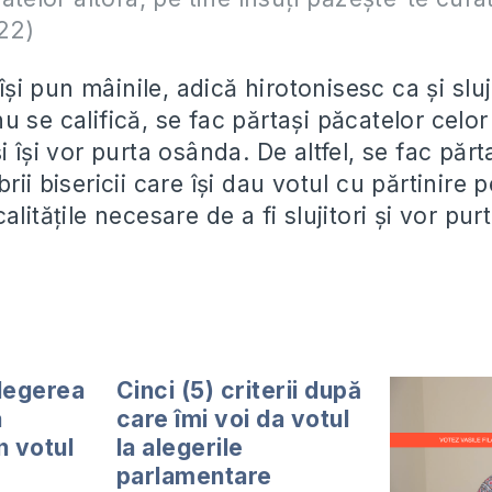
22)
 își pun mâinile, adică hirotonisesc ca și sluj
 se califică, se fac părtași păcatelor celor 
i își vor purta osânda. De altfel, se fac părt
rii bisericii care își dau votul cu părtinire 
litățile necesare de a fi slujitori și vor purt
alegerea
Cinci (5) criterii după
a
care îmi voi da votul
n votul
la alegerile
parlamentare