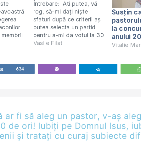
este
Întrebare: Ați putea, vă
Susțin c
eavoastră
rog, să-mi dați niște
legerea
sfaturi după ce criterii aș
pastorulu
iaconilor
putea selecta un partid
la concu
e membrii
pentru a-mi da votul la 30
anului 2
ive? Este
noiembrie curent și să nu
Vasile Filat
Vitalie Mar
 de
regret mai apoi că am
postolii
votat anume acel partid.
chemați în
Merci anticipat pentru
Share
634
Vibe
Telegram
e însuși
răspunsurile dvs. Având
tos.
în vedere că partidele sunt
biserica
alcătuite din oameni…
alegerea…