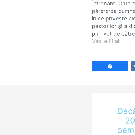
Întrebare: Care 
părererea dumn
în ce privește a
pastorilor și a d
prin vot de cătr
bisericii respect
Vasile Filat
corect din punct
vedere biblic? A
au fost aleși și 
Share
slujba aceasta d
Domnul Isus Hris
Prima dată când 
a luat parte la 