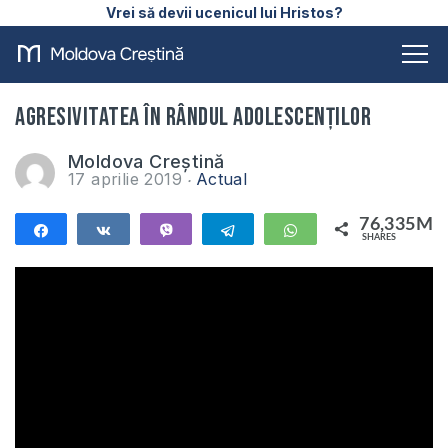
Vrei să devii ucenicul lui Hristos?
Agresivitatea în rândul adolescenților
Moldova Creștină
17 aprilie 2019
Actual
76,335M
Share
Share
Vibe
Telegram
WhatsApp
SHARES
76,335M