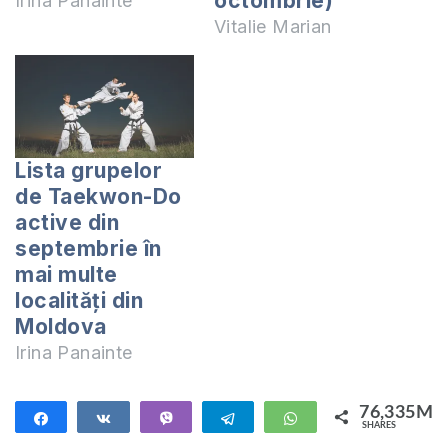
octombrie)
Irina Panainte
Vitalie Marian
Lista grupelor
de Taekwon-Do
active din
septembrie în
mai multe
localități din
Moldova
Irina Panainte
76,335M
Share
Share
Vibe
Telegram
WhatsApp
SHARES
76,335M