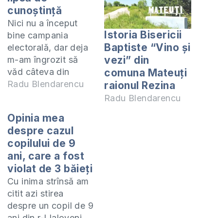
cunoștință
Nici nu a început
Istoria Bisericii
bine campania
Baptiste “Vino și
electorală, dar deja
vezi” din
m-am îngrozit să
văd câteva din
comuna Mateuți
programele
Radu Blendarencu
raionul Rezina
electorale ale unor
Radu Blendarencu
concurenți
Opinia mea
electorali. Nimeni,
despre cazul
dar absolut nimeni
copilului de 9
nu menționează de
ani, care a fost
gravitatea stării
violat de 3 băieţi
spirituale a națiunii
noastre. Nu știu de
Cu inima strînsă am
ce concurenții
citit azi stirea
electorali se feresc
despre un copil de 9
să vadă că, din
ani din r-l Ialoveni,