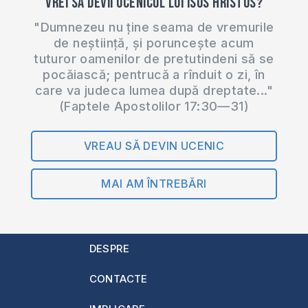
Vrei să devii ucenicul lui Isus Hristos?
"Dumnezeu nu ține seama de vremurile
de neștiință, și poruncește acum
tuturor oamenilor de pretutindeni să se
pocăiască; pentrucă a rînduit o zi, în
care va judeca lumea după dreptate..."
(Faptele Apostolilor 17:30—31)
VREAU SĂ DEVIN UCENIC
MAI AM ÎNTREBĂRI
DESPRE
CONTACTE