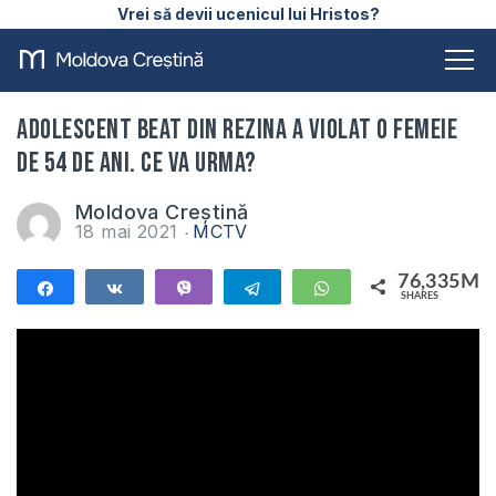
Vrei să devii ucenicul lui Hristos?
Adolescent beat din Rezina a violat o femeie
de 54 de ani. Ce va urma?
Moldova Creștină
18 mai 2021
MCTV
76,335M
Share
Share
Vibe
Telegram
WhatsApp
SHARES
76,335M