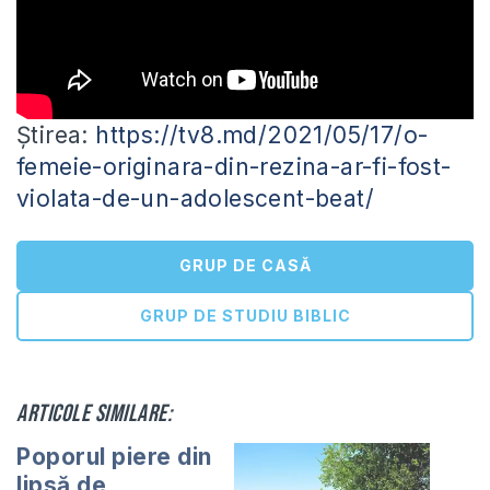
Știrea:
https://tv8.md/2021/05/17/o-
femeie-originara-din-rezina-ar-fi-fost-
violata-de-un-adolescent-beat/
GRUP DE CASĂ
GRUP DE STUDIU BIBLIC
Articole similare:
Poporul piere din
lipsă de