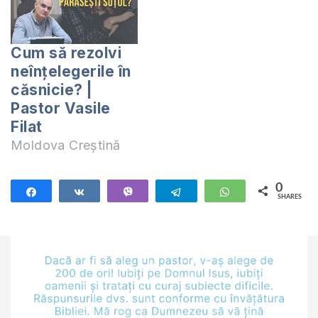
Cum să rezolvi
neînțelegerile în
căsnicie? |
Pastor Vasile
Filat
Moldova Creștină
0
Share
Share
Vibe
Telegram
WhatsApp
SHARES