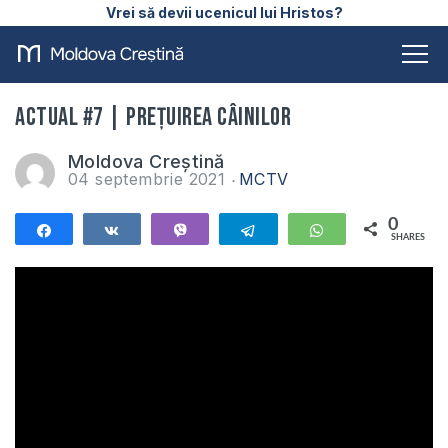
Vrei să devii ucenicul lui Hristos?
ACTUAL #7 | Prețuirea câinilor
Moldova Creștină
04 septembrie 2021
MCTV
0
Share
Share
Vibe
Telegram
WhatsApp
SHARES