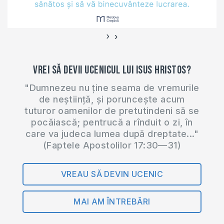
›
‹
Vrei să devii ucenicul lui Isus Hristos?
"Dumnezeu nu ține seama de vremurile
de neștiință, și poruncește acum
tuturor oamenilor de pretutindeni să se
pocăiască; pentrucă a rînduit o zi, în
care va judeca lumea după dreptate..."
(Faptele Apostolilor 17:30—31)
VREAU SĂ DEVIN UCENIC
MAI AM ÎNTREBĂRI