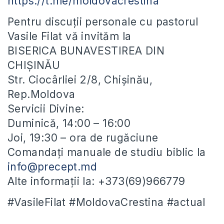
https://t.me/moldovacrestina
Pentru discuții personale cu pastorul
Vasile Filat vă invităm la
BISERICA BUNAVESTIREA DIN
CHIȘINĂU
Str. Ciocârliei 2/8, Chișinău,
Rep.Moldova
Servicii Divine:
Duminică, 14:00 – 16:00
Joi, 19:30 – ora de rugăciune
Comandați manuale de studiu biblic la
info@precept.md
Alte informații la: +373(69)966779
#VasileFilat #MoldovaCrestina #actual