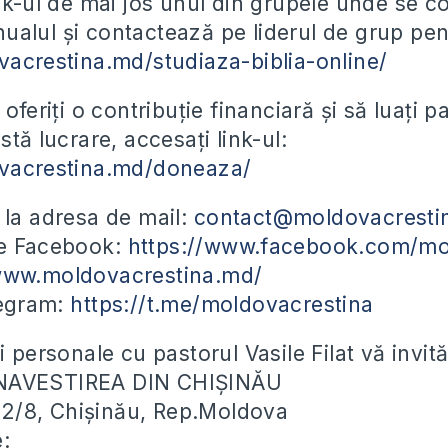
ink-ul de mai jos unul din grupele unde se 
alul și contactează pe liderul de grup pent
vacrestina.md/studiaza-biblia-online/
 oferiți o contribuție financiară și să luați 
stă lucrare, accesați link-ul:
ovacrestina.md/doneaza/
 la adresa de mail:
contact@moldovacresti
pe Facebook:
https://www.facebook.com/mo
/www.moldovacrestina.md/
legram:
https://t.me/moldovacrestina
i personale cu pastorul Vasile Filat vă invit
NAVESTIREA DIN CHIȘINĂU
ei 2/8, Chișinău, Rep.Moldova
e: