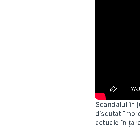
Scandalul în j
discutat împr
actuale în țar