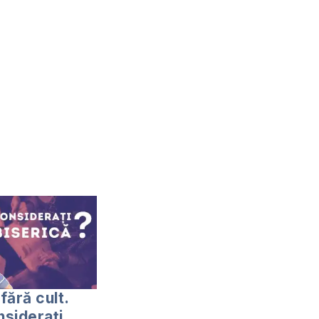
 fără cult.
nsiderați