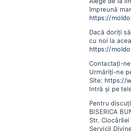
Alege de la l
împreună manu
https://moldo
Dacă doriți să
cu noi la acea
https://mold
Contactați-ne
Urmăriți-ne 
Site:
https:/
Intră și pe te
Pentru discuți
BISERICA BU
Str. Ciocârli
Servicii Divin