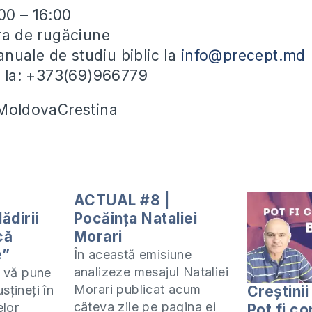
00 – 16:00
ora de rugăciune
uale de studiu biblic la
info@precept.md
ii la: +373(69)966779
#MoldovaCrestina
ACTUAL #8 |
ădirii
Pocăința Nataliei
că
Morari
e”
În această emisiune
analizeze mesajul Nataliei
 vă pune
Morari publicat acum
Creștinii
sțineți în
câteva zile pe pagina ei
elor
Pot fi co