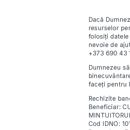
Dacă Dumneze
resurselor pen
folosiți datel
nevoie de ajut
+373 690 43 1
Dumnezeu să r
binecuvântare
faceți pentru 
Rechizite ban
Beneficiar: 
MINTUITORU
Cod IDNO: 1