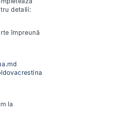
completează
ru detalii:
parte împreună
na.md
ldovacrestina
ăm la