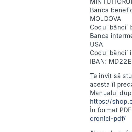
MINTUITORU
Banca benefi
MOLDOVA
Codul băncii
Banca inter
USA
Codul băncii
IBAN: MD22
Te invit să s
acesta îl pred
Manualul după
https://shop.
În format PD
cronici-pdf/