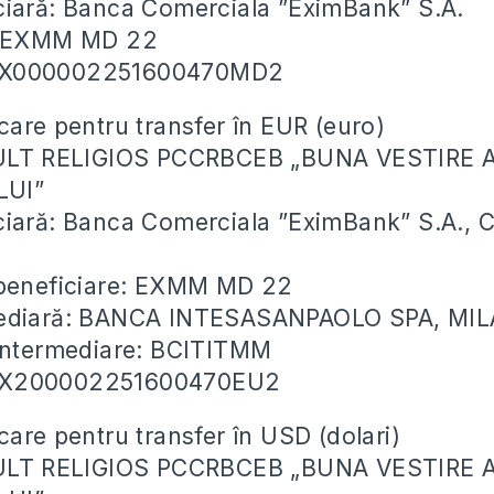
ciară: Banca Comerciala ”EximBank” S.A.
: EXMM MD 22
EX000002251600470MD2
care pentru transfer în EUR (euro)
CULT RELIGIOS PCCRBCEB „BUNA VESTIRE 
LUI”
ciară: Banca Comerciala ”EximBank” S.A., 
 beneficiare: EXMM MD 22
mediară: BANCA INTESASANPAOLO SPA, MIL
 intermediare: BCITITMM
EX200002251600470EU2
care pentru transfer în USD (dolari)
CULT RELIGIOS PCCRBCEB „BUNA VESTIRE 