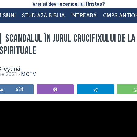
Vrei să devii ucenicul lui Hristos?
ISIUNI
STUDIAZĂ BIBLIA
ÎNTREABĂ
CMPS ANTIO
 Scandalul în jurul crucifixului de la 
 spirituale
reștină
ie 2021
MCTV
Share
634
Vibe
Telegram