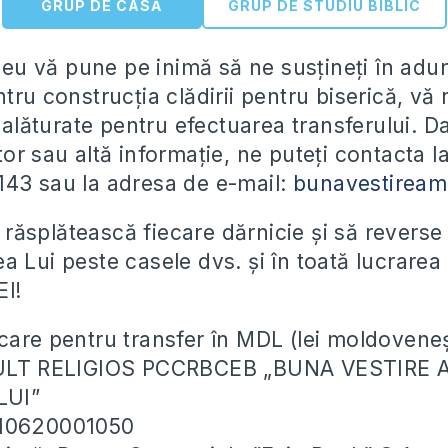
GRUP DE CASĂ
GRUP DE STUDIU BIBLIC
u vă pune pe inimă să ne susțineți în adu
tru construcția clădirii pentru biserică, vă
e alăturate pentru efectuarea transferului. D
or sau altă informație, ne puteți contacta la
43 sau la adresa de e-mail:
bunavestirea
ăsplătească fiecare dărnicie și să reverse
a Lui peste casele dvs. și în toată lucrarea
El!
care pentru transfer în MDL (lei moldoveneș
CULT RELIGIOS PCCRBCEB „BUNA VESTIRE 
LUI”
010620001050