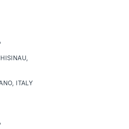
A
CHISINAU,
ANO, ITALY
A