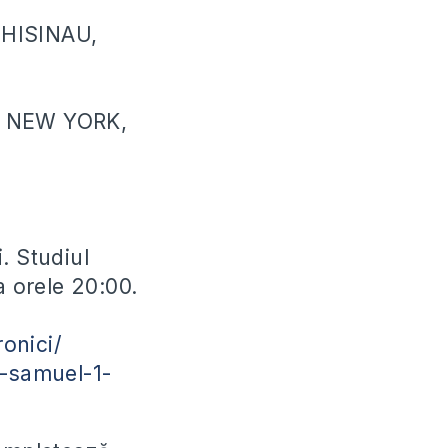
CHISINAU,
, NEW YORK,
. Studiul
a orele 20:00.
onici/
2-samuel-1-