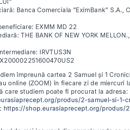
LUI”
ciară: Banca Comerciala ”EximBank” S.A., 
 beneficiare: EXMM MD 22
mediară: THE BANK OF NEW YORK MELLON.
 intermediare: IRVTUS3N
EX200002251600470US2
tudiem împreună cartea 2 Samuel și 1 Cronici
au online (ZOOM) în fiecare zi de miercuri l
 care studiem poate fi procurat la adresa:
eurasiaprecept.org/produs/2-samuel-si-1-cr
F:
https://shop.eurasiaprecept.org/produs/