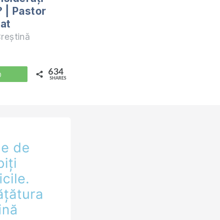
? | Pastor
lat
reștină
634
WhatsApp
SHARES