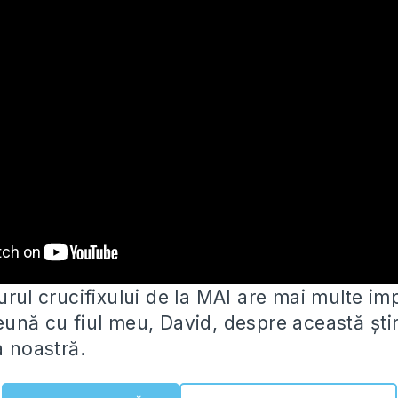
urul crucifixului de la MAI are mai multe imp
eună cu fiul meu, David, despre această
ști
a noastră.