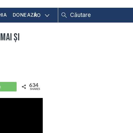
HIA
DONEAZĂ
RO
MAI și
634
WhatsApp
SHARES