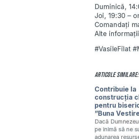
Duminică, 14:
Joi, 19:30 – 
Comandați man
Alte informaț
#VasileFilat 
Articole similare:
Contribuie la
construcția cl
pentru biseri
”Buna Vestir
Dacă Dumnezeu
pe inimă să ne su
adunarea resurs