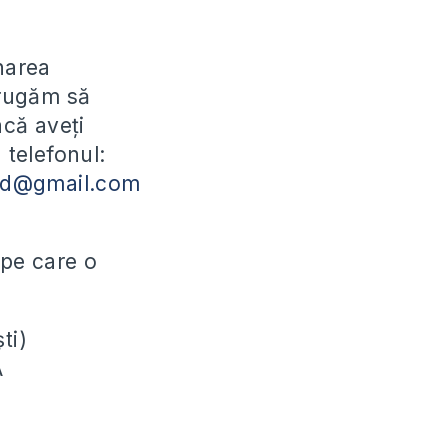
narea
 rugăm să
acă aveți
 telefonul:
md@gmail.com
 pe care o
ti)
A