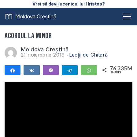
Vrei să devii ucenicul lui Hristos?
Acordul La minor
Moldova Creștină
21 noiembrie 2019
Lecții de Chitară
76,335M
Share
Share
Vibe
Telegram
WhatsApp
SHARES
76,335M