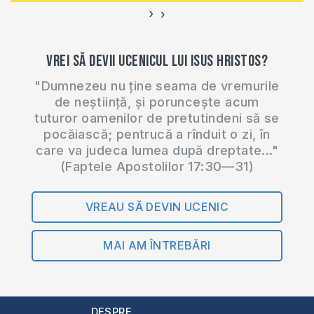
›
‹
Vrei să devii ucenicul lui Isus Hristos?
"Dumnezeu nu ține seama de vremurile
de neștiință, și poruncește acum
tuturor oamenilor de pretutindeni să se
pocăiască; pentrucă a rînduit o zi, în
care va judeca lumea după dreptate..."
(Faptele Apostolilor 17:30—31)
VREAU SĂ DEVIN UCENIC
MAI AM ÎNTREBĂRI
DESPRE