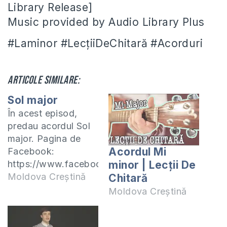
Library Release]
Music provided by Audio Library Plus
#Laminor #LecțiiDeChitară #Acorduri
Articole similare:
Sol major
În acest episod,
predau acordul Sol
major. Pagina de
Acordul Mi
Facebook:
https://www.facebook.com/cristian.sirbu01
minor | Lecții De
(Sîrbu Cristian)
Moldova Creștină
Chitară
Prezentator: Sîrbu
Moldova Creștină
Cristian Cameraman:
Vicliuc Aurel Track: