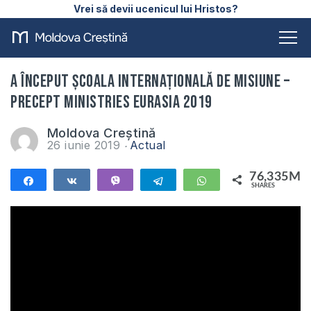
Vrei să devii ucenicul lui Hristos?
A început Școala Internațională de Misiune –
Precept Ministries Eurasia 2019
Moldova Creștină
26 iunie 2019
Actual
76,335M
Share
Share
Vibe
Telegram
WhatsApp
SHARES
76,335M