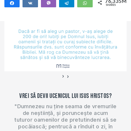
76,335M
Share
Share
Vibe
Telegram
WhatsApp
SHARES
76,335M
›
‹
Vrei să devii ucenicul lui Isus Hristos?
"Dumnezeu nu ține seama de vremurile
de neștiință, și poruncește acum
tuturor oamenilor de pretutindeni să se
pocăiască; pentrucă a rînduit o zi, în