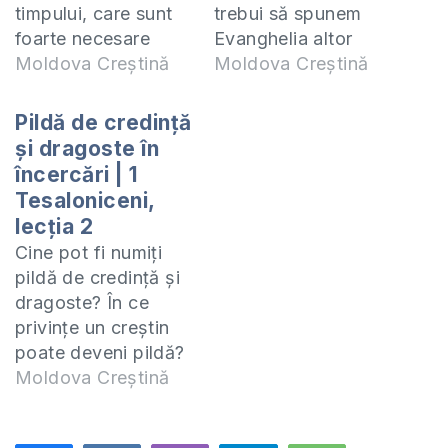
timpului, care sunt
trebui să spunem
foarte necesare
Evanghelia altor
pentru fiecare
Moldova Creștină
oameni? În ce
Moldova Creștină
lucrător în
măsura calitătea
Evanghelie, veți găsi
propovăduirii
Pildă de credință
răspunsuri din
Evangheliei
și dragoste în
Cuvântul lui
influențează
încercări | 1
Dumnezeu despre
rezultatul? Studiem
Tesaloniceni,
suferință,
lecția 4 din cursul de
lecția 2
evenimentele
studiu biblic inductiv
Cine pot fi numiți
premărgătoare
al Epistolei 1 către
pildă de credință și
venirii Domnului
Tesaloniceni. După
dragoste? În ce
Isus, trăirea în
ce ai ascultat
privințe un creștin
orânduială și alte
această lecție,
poate deveni pildă?
subiecte doctrinare
gândește-te la
Cum să urmăm pildă
Moldova Creștină
importante. Acest
următoarele
de credință și
studiu vă ajută să
întrebări: 1. Tu
dragoste ale altor
mergeți înainte în
admiri sau…