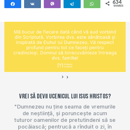
creștini? În această
634
procesul…
Share
Share
Vibe
Telegram
WhatsApp
SHARES
lecție vom învăța
634
câteva aspecte
importante din pilda
lăsată de creștinii
din Tesalonic după
ce au primit
Evanghelia. După
ce…
›
‹
Vrei să devii ucenicul lui Isus Hristos?
"Dumnezeu nu ține seama de vremurile
de neștiință, și poruncește acum
tuturor oamenilor de pretutindeni să se
pocăiască; pentrucă a rînduit o zi, în