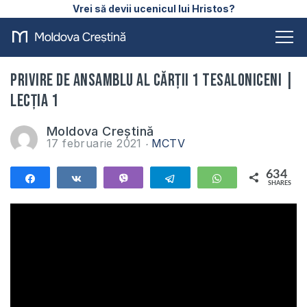
Vrei să devii ucenicul lui Hristos?
Privire de ansamblu al cărții 1 Tesaloniceni |
Lecția 1
Moldova Creștină
17 februarie 2021
MCTV
634
Share
Share
Vibe
Telegram
WhatsApp
SHARES
634