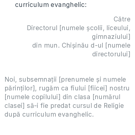
curriculum evanghelic:
Către
Directorul [numele şcolii, liceului,
gimnaziului]
din mun. Chișinău d-ul [numele
directorului]
Noi, subsemnații [prenumele şi numele
părinţilor], rugăm ca fiului [fiicei] nostru
[numele copilului] din clasa [numărul
clasei] să-i fie predat cursul de Religie
după curriculum evanghelic.