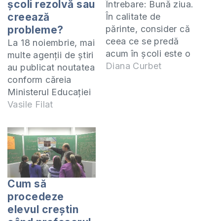
şcoli rezolvă sau
Întrebare: Bună ziua.
creează
În calitate de
probleme?
părinte, consider că
ceea ce se predă
La 18 noiembrie, mai
acum în școli este o
multe agenţii de ştiri
greșeală cu
Diana Curbet
au publicat noutatea
repercusiuni grave
conform căreia
în ceea ce privește
Ministerul Educaţiei
percepția și
merge în
Vasile Filat
educația copiilor.Voi
întâmpinarea
enumera câteva din
Mitropoliei
aspectele la care nu
Chişinăului şi a
găsesc nimic
Întregii Moldove cu
concret pentru
privire la predarea
educație: 1. Nu
religiei în şcoli.
Cum să
înțeleg de ce se
Având în vedere
procedeze
începe această…
decadenţa morală
elevul creştin
care afectează