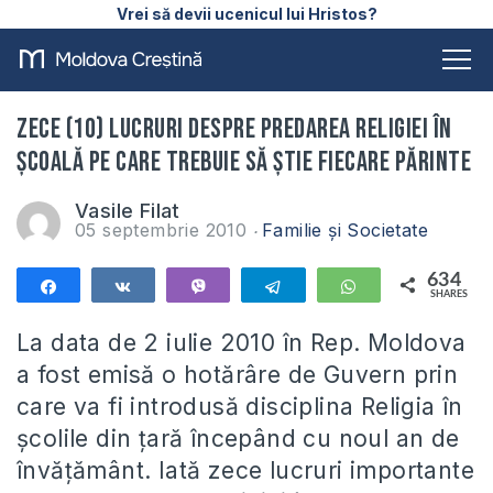
Vrei să devii ucenicul lui Hristos?
Zece (10) lucruri despre predarea Religiei în
şcoală pe care trebuie să ştie fiecare părinte
Vasile Filat
05 septembrie 2010
Familie și Societate
634
Share
Share
Vibe
Telegram
WhatsApp
SHARES
634
La data de 2 iulie 2010 în Rep. Moldova
a fost emisă o hotărâre de Guvern prin
care va fi introdusă disciplina Religia în
şcolile din ţară începând cu noul an de
învăţământ. Iată zece lucruri importante