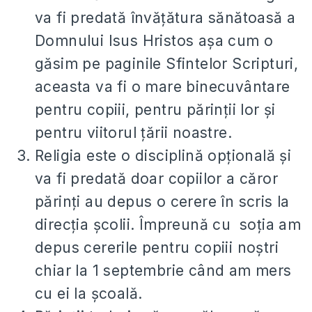
va fi predată învăţătura sănătoasă a
Domnului Isus Hristos aşa cum o
găsim pe paginile Sfintelor Scripturi,
aceasta va fi o mare binecuvântare
pentru copiii, pentru părinţii lor şi
pentru viitorul ţării noastre.
Religia este o disciplină opţională şi
va fi predată doar copiilor a căror
părinţi au depus o cerere în scris la
direcţia şcolii. Împreună cu soţia am
depus cererile pentru copiii noştri
chiar la 1 septembrie când am mers
cu ei la şcoală.