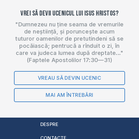
Vrei să devii ucenicul lui Isus Hristos?
"Dumnezeu nu ține seama de vremurile
de neștiință, și poruncește acum
tuturor oamenilor de pretutindeni să se
pocăiască; pentrucă a rînduit o zi, în
care va judeca lumea după dreptate..."
(Faptele Apostolilor 17:30—31)
VREAU SĂ DEVIN UCENIC
MAI AM ÎNTREBĂRI
DESPRE
CONTACTE