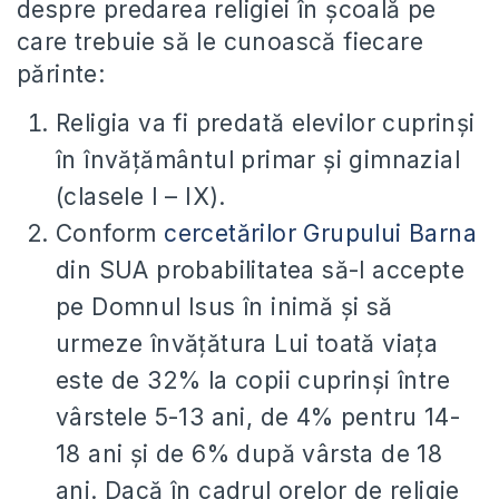
despre predarea religiei în şcoală pe
care trebuie să le cunoască fiecare
părinte:
Religia va fi predată elevilor cuprinşi
în învăţământul primar şi gimnazial
(clasele I – IX).
Conform
cercetărilor Grupului Barna
din SUA probabilitatea să-l accepte
pe Domnul Isus în inimă şi să
urmeze învăţătura Lui toată viaţa
este de 32% la copii cuprinşi între
vârstele 5-13 ani, de 4% pentru 14-
18 ani şi de 6% după vârsta de 18
ani. Dacă în cadrul orelor de religie