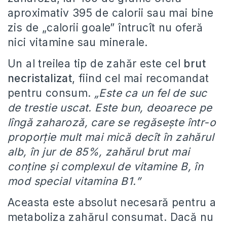
aproximativ 395 de calorii sau mai bine
zis de „calorii goale” întrucît nu oferă
nici vitamine sau minerale.
Un al treilea tip de zahăr este cel
brut
necristalizat
, fiind cel mai recomandat
pentru consum.
„Este ca un fel de suc
de trestie uscat. Este bun, deoarece pe
lîngă zaharoză, care se regăseşte într-o
proporţie mult mai mică decît în zahărul
alb, în jur de 85%, zahărul brut mai
conţine şi complexul de vitamine B, în
mod special vitamina B1.”
Aceasta este absolut necesară pentru a
metaboliza zahărul consumat. Dacă nu