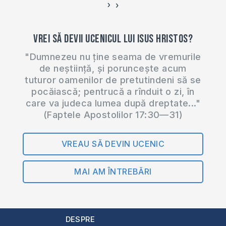
›
‹
Vrei să devii ucenicul lui Isus Hristos?
"Dumnezeu nu ține seama de vremurile
de neștiință, și poruncește acum
tuturor oamenilor de pretutindeni să se
pocăiască; pentrucă a rînduit o zi, în
care va judeca lumea după dreptate..."
(Faptele Apostolilor 17:30—31)
VREAU SĂ DEVIN UCENIC
MAI AM ÎNTREBĂRI
DESPRE