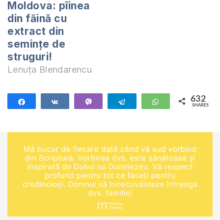
Moldova: pîinea
din făină cu
extract din
semințe de
struguri!
Lenuța Blendarencu
632
Share
Share
Vibe
Telegram
WhatsApp
SHARES
632