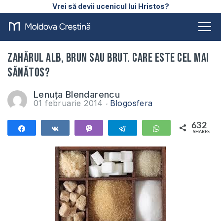
Vrei să devii ucenicul lui Hristos?
Zahărul alb, brun sau brut. Care este cel mai
sănătos?
Lenuța Blendarencu
01 februarie 2014
Blogosfera
632
Share
Share
Vibe
Telegram
WhatsApp
SHARES
632