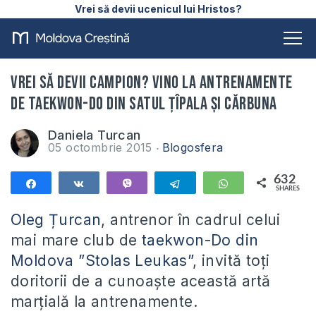
Vrei să devii ucenicul lui Hristos?
Vrei să devii campion? Vino la antrenamente
de Taekwon-Do din satul Țîpala și Cărbuna
Daniela Turcan
05 octombrie 2015
Blogosfera
632
Share
Share
Vibe
Telegram
WhatsApp
SHARES
632
Oleg Țurcan
, antrenor în cadrul celui
mai mare club de
taekwon-Do din
Moldova ”Stolas Leukas”
, invită toți
doritorii de a cunoaște această artă
marțială la antrenamente.