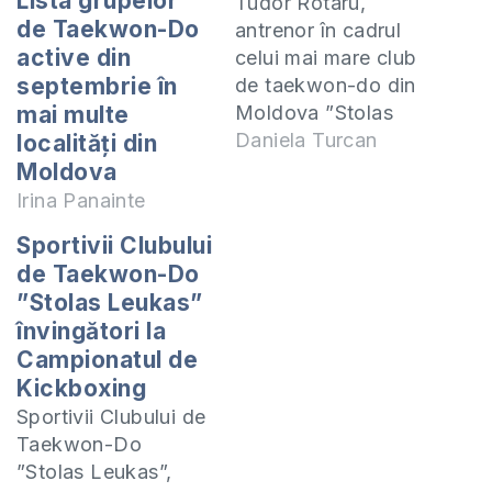
Lista grupelor
Tudor Rotaru,
de Taekwon-Do
antrenor în cadrul
active din
celui mai mare club
septembrie în
de taekwon-do din
Moldova ”Stolas
mai multe
Leukas”, invită toți
Daniela Turcan
localități din
doritorii de a
Moldova
cunoaște această
Irina Panainte
artă marțială la
Sportivii Clubului
antrenamente. Grup
de Taekwon-Do
intermediar,
”Stolas Leukas”
Chișinău Luni,
învingători la
Miercuri și Vineri,
Campionatul de
orele 16:00 cursul
Kickboxing
Doamne, învață-mă
să mă rog Grupul
Sportivii Clubului de
avansați, Chișinău
Taekwon-Do
Luni, Miercuri și
”Stolas Leukas”,