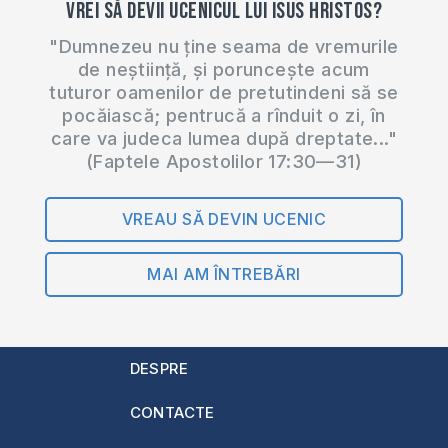
Vrei să devii ucenicul lui Isus Hristos?
"Dumnezeu nu ține seama de vremurile
de neștiință, și poruncește acum
tuturor oamenilor de pretutindeni să se
pocăiască; pentrucă a rînduit o zi, în
care va judeca lumea după dreptate..."
(Faptele Apostolilor 17:30—31)
VREAU SĂ DEVIN UCENIC
MAI AM ÎNTREBĂRI
DESPRE
CONTACTE