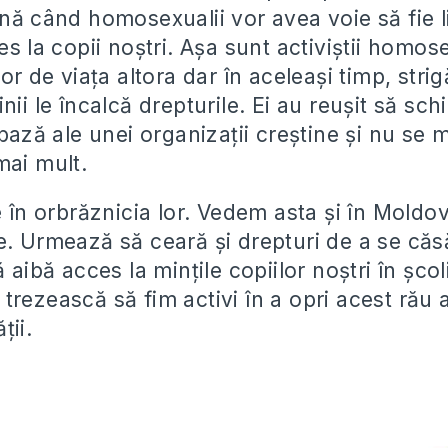
ână când homosexualii vor avea voie să fie l
es la copii noștri. Așa sunt activiștii homos
lor de viața altora dar în aceleași timp, stri
nii le încalcă drepturile. Ei au reușit să sc
 bază ale unei organizații creștine și nu se
mai mult.
e în orbrăznicia lor. Vedem asta și în Moldo
. Urmează să ceară și drepturi de a se căsă
ă aibă acces la mințile copiilor noștri în școl
rezească să fim activi în a opri acest rău a
ții.