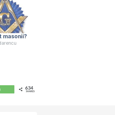
t masonii?
darencu
634
WhatsApp
SHARES