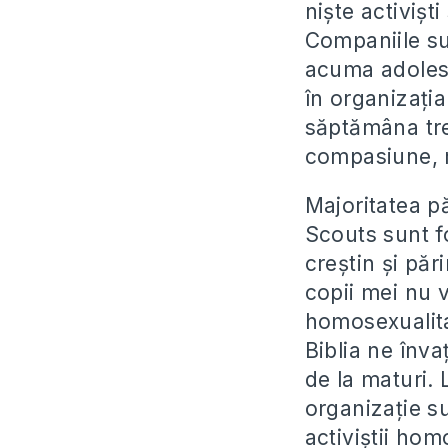
niște activișt
Companiile sun
acuma adolesc
în organizația
săptămâna tre
compasiune, m
Majoritatea pă
Scouts sunt fo
creștin și păr
copii mei nu v
homosexualita
Biblia ne înva
de la maturi. 
organizație sun
activiștii ho