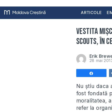
ARTICOLE
EM
Vestita mișc
Scouts, în c
Erik Brew
28 mai 20
Share
Nu știu daca 
fost fondată 
moralitatea, a
refer la organ