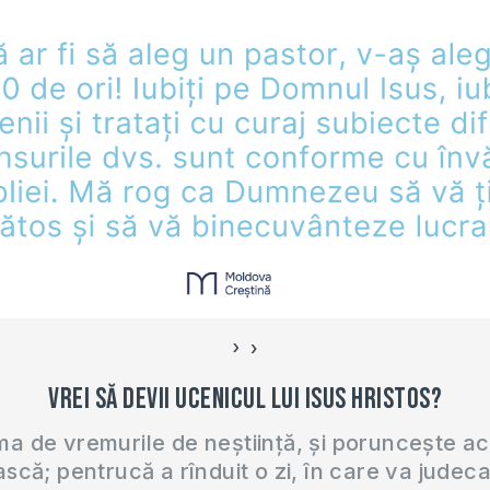
›
‹
Vrei să devii ucenicul lui Isus Hristos?
 de vremurile de neștiință, și poruncește a
ască; pentrucă a rînduit o zi, în care va judec