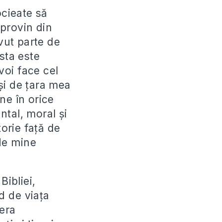
ocieate să
 provin din
avut parte de
sta este
voi face cel
și de țara mea
ne în orice
ntal, moral și
torie față de
 de mine
Bibliei,
od de viața
 era