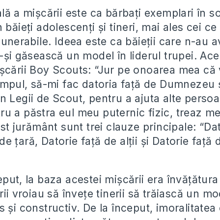
lă a mișcării este ca bărbați exemplari în s
 băieți adolescenți și tineri, mai ales cei ce
vunerabile. Ideea este ca băieții care n-au 
-și găsească un model în liderul trupei. Ace
șcării Boy Scouts: “Jur pe onoarea mea că 
timpul, să-mi fac datoria față de Dumnezeu 
n Legii de Scout, pentru a ajuta alte persoa
u a păstra eul meu puternic fizic, treaz me
est jurământ sunt trei clauze principale: “Da
 țară, Datorie față de alții și Datorie față
put, la baza acestei mișcării era învățătura 
rii vroiau să învețe tinerii să trăiască un m
 și constructiv. De la început, imoralitatea