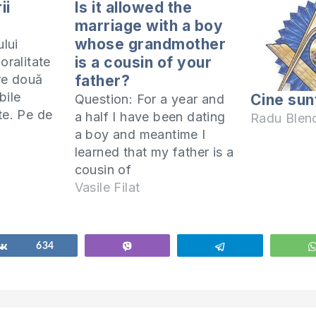
ii
Is it allowed the
marriage with a boy
whose grandmother
ului
is a cousin of your
oralitate
tre două
father?
bile
Cine sun
Question: For a year and
te. Pe de
a half I have been dating
Radu Blen
a boy and meantime I
 naturale,
learned that my father is a
tru
cousin of
nilor prin
his grandmother. Can we
Vasile Filat
umi etica
be together? I understand
eştină:
that you intend to get
sexuală
married with that boy and
Share
634
Vibe
Telegram
ilia
the question is whether
utem
such marriage is allowed.
pţii legii
In chapter 18 of…