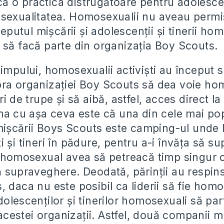
 o practica distrugătoare pentru adolescenț
sexualitatea. Homosexualii nu aveau permis
nceputul mișcării și adolescenții și tinerii h
 să facă parte din organizația Boy Scouts.
impului, homosexualii activiști au început s
ra organizației Boy Scouts să dea voie ho
ri de trupe și să aibă, astfel, acces direct la
ema cu așa ceva este că una din cele mai po
e mișcării Boys Scouts este camping-ul unde 
 și tineri în pădure, pentru a-i învăța să su
r homosexual avea să petreacă timp singur cu
ă supraveghere. Deodată, părinții au respin
 daca nu este posibil ca liderii să fie homo
olescenților și tinerilor homosexuali să par
e acestei organizații. Astfel, două companii ma