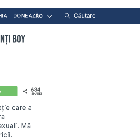
HIA
DONEAZĂ
RO
nți Boy
634
WhatsApp
SHARES
ție care a
va
exuali. Mă
icii.