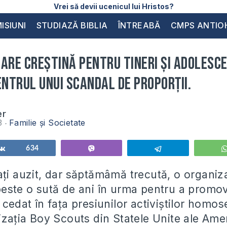
Vrei să devii ucenicul lui Hristos?
ISIUNI
STUDIAZĂ BIBLIA
ÎNTREABĂ
CMPS ANTIO
are creștină pentru tineri și adolesce
entrul unui scandal de proporții.
er
13
Familie și Societate
Share
634
Vibe
Telegram
ați auzit, dar săptămâmă trecută, o organiza
peste o sută de ani în urma pentru a promo
 cedat în fața presiunilor activiștilor homos
izația Boy Scouts din Statele Unite ale Amer