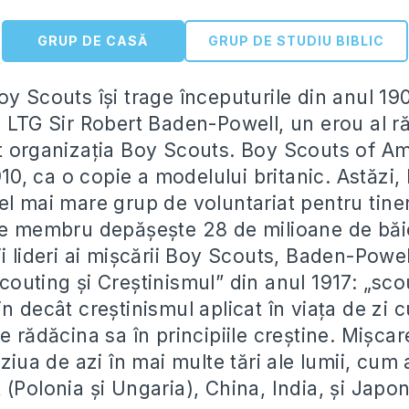
GRUP DE CASĂ
GRUP DE STUDIU BIBLIC
oy Scouts își trage începuturile din anul 19
e LTG Sir Robert Baden-Powell, un erou al r
t organizația Boy Scouts. Boy Scouts of Am
1910, ca o copie a modelului britanic. Astăzi
el mai mare grup de voluntariat pentru tiner
de membru depășește 28 de milioane de băieț
i lideri ai mișcării Boy Scouts, Baden-Powell
couting și Creștinismul” din anul 1917: „sco
n decât creștinismul aplicat în viața de zi cu
e rădăcina sa în principiile creștine. Mișca
 ziua de azi în mai multe tări ale lumii, cum a
(Polonia și Ungaria), China, India, și Japon