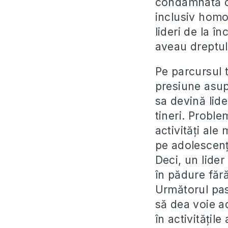
condamnată ca
inclusiv homo
lideri de la î
aveau dreptul
Pe parcursul t
presiune asup
sa devină lide
tineri. Probl
activități al
pe adolescenți
Deci, un lide
în pădure făr
Următorul pas,
să dea voie ad
în activitățil