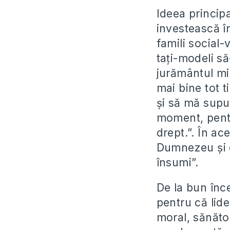
Ideea principa
investească în
famili social-
tați-modeli să
jurământul mi
mai bine tot 
și să mă supu
moment, pentr
drept.”. În ac
Dumnezeu și de
însumi”.
De la bun înce
pentru că lide
moral, sănătos