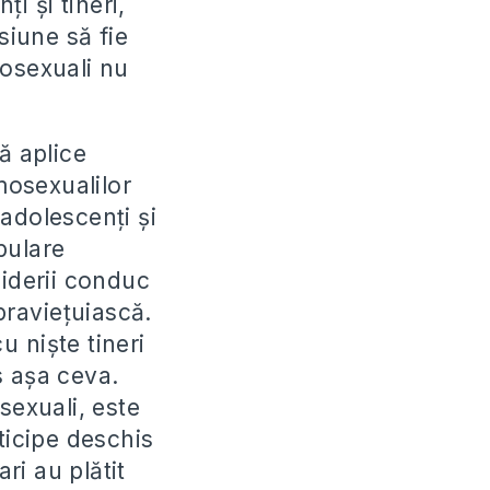
i și tineri,
iune să fie
omosexuali nu
ă aplice
mosexualilor
 adolescenți și
pulare
liderii conduc
praviețuiască.
 niște tineri
s așa ceva.
sexuali, este
ticipe deschis
ri au plătit