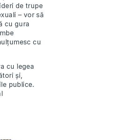
ideri de trupe
exuali – vor să
gă cu gura
himbe
 mulțumesc cu
va cu legea
tori și,
ile publice.
l