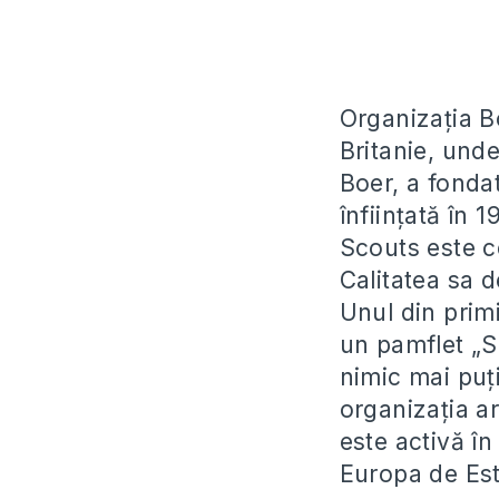
Organizația B
Britanie, und
Boer, a fonda
înființată în 
Scouts este c
Calitatea sa 
Unul din primi
un pamflet „S
nimic mai puți
organizația ar
este activă în
Europa de Est 