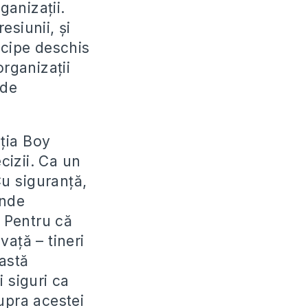
ganizații.
esiunii, și
icipe deschis
organizații
 de
ația Boy
cizii. Ca un
Cu siguranță,
unde
 Pentru că
vață – tineri
eastă
i siguri ca
upra acestei