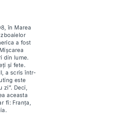
08, în Marea
ăzboaielor
erica a fost
, Mișcarea
i din lume.
i și fete.
, a scris într-
uting este
 zi”. Deci,
rea aceasta
r fi: Franța,
ia.