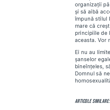
organizații p
și să aibă acc
împună stilul 
mare că crești
principiile de
aceasta. Vor 
Ei nu au limit
șanselor egale
bineînțeles, s
Domnul să ne t
homosexualită
Articole similare: