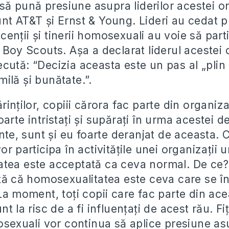
i să pună presiune asupra liderilor acestei or
t AT&T și Ernst & Young. Lideri au cedat pr
enții și tinerii homosexuali au voie să part
 Boy Scouts. Așa a declarat liderul acestei 
cută: “Decizia aceasta este un pas al „plin
ilă și bunătate.”.
rinților, copiii cărora fac parte din organiz
arte intristați și supărați în urma acestei de
inte, sunt și eu foarte deranjat de aceasta. 
or participa în activitățile unei organizații 
tea este acceptată ca ceva normal. De ce?
ță că homosexualitatea este ceva care se în
La moment, toți copii care fac parte din ac
t la risc de a fi influențați de acest rău. Fiț
mosexuali vor continua să aplice presiune as