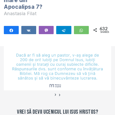
mare din
Apocalipsa 7?
Anastasia Filat
632
Share
Share
Vibe
Telegram
WhatsApp
SHARES
632
›
‹
Vrei să devii ucenicul lui Isus Hristos?