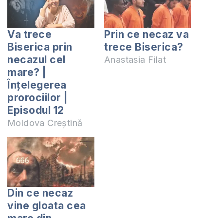
Va trece
Prin ce necaz va
Biserica prin
trece Biserica?
necazul cel
Anastasia Filat
mare? |
Înțelegerea
prorociilor |
Episodul 12
Moldova Creștină
Din ce necaz
vine gloata cea