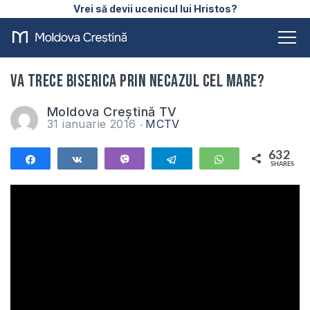
Vrei să devii ucenicul lui Hristos?
Va trece Biserica prin necazul cel mare?
Moldova Creștină TV
31 ianuarie 2016
MCTV
632
Share
Share
Vibe
Telegram
WhatsApp
SHARES
632