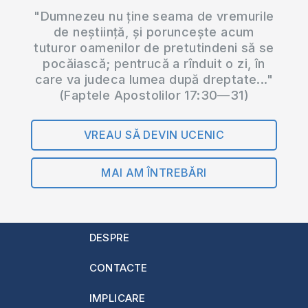
"Dumnezeu nu ține seama de vremurile
de neștiință, și poruncește acum
tuturor oamenilor de pretutindeni să se
pocăiască; pentrucă a rînduit o zi, în
care va judeca lumea după dreptate..."
(Faptele Apostolilor 17:30—31)
VREAU SĂ DEVIN UCENIC
MAI AM ÎNTREBĂRI
DESPRE
CONTACTE
IMPLICARE