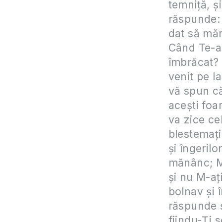
temniţă, şi
răspunde:
dat să măn
Când Te-am
îmbrăcat? 
venit pe l
vă spun că
aceşti foar
va zice ce
blestemaţil
şi îngerilo
mănânc; Mi
şi nu M-aţ
bolnav şi î
răspunde 
fiindu-Ţi s