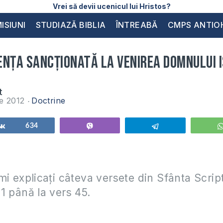
Vrei să devii ucenicul lui Hristos?
ISIUNI
STUDIAZĂ BIBLIA
ÎNTREABĂ
CMPS ANTIO
rența sancționată la venirea Domnului 
t
ie 2012
Doctrine
Share
634
Vibe
Telegram
mi explicați câteva versete din Sfânta Scrip
1 până la vers 45.