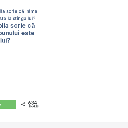
lia scrie că
bunului este
lui?
634
WhatsApp
SHARES