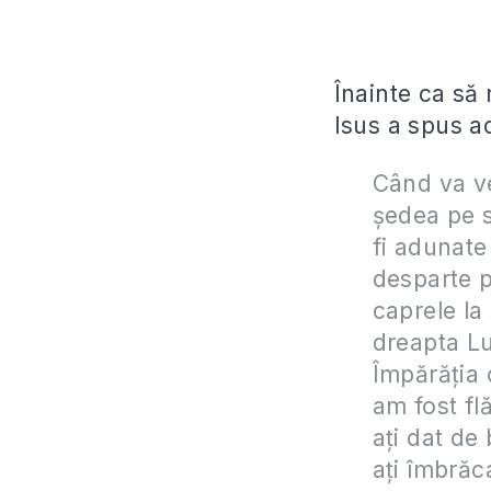
Înainte ca să
Isus a spus a
Când va ven
şedea pe s
fi adunate 
desparte p
caprele la
dreapta Lu
Împărăţia 
am fost fl
aţi dat de 
aţi îmbrăc