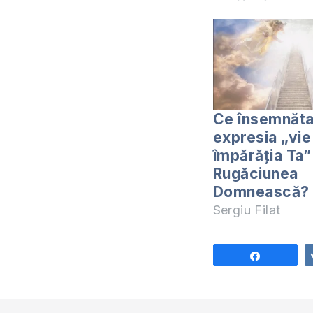
Ce însemnăta
expresia „vie
împărăția Ta”
Rugăciunea
Domnească?
Sergiu Filat
Share