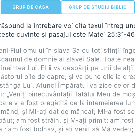
GRUP DE CASĂ
GRUP DE STUDIU BIBLIC
 răspund la întrebare voi cita texul întreg 
ceste cuvinte și pasajul este Matei 25:31-46
i Fiul omului în slava Sa cu toţi sfinţii înge
caunul de domnie al slavei Sale. Toate nea
înaintea Lui. El îi va despărţi pe unii de alţi
ăstorul oile de capre; şi va pune oile la drea
 stânga Lui. Atunci Împăratul va zice celor d
i: „Veniţi binecuvântaţii Tatălui Meu de moş
care v-a fost pregătită de la întemeierea lum
ămând, şi Mi-aţi dat de mâncat; Mi-a fost set
băut; am fost străin, şi M-aţi primit; am fost
at; am fost bolnav, şi aţi venit să Mă vedeţi;