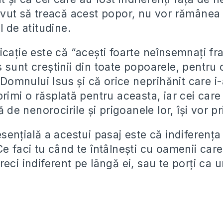
avut să treacă acest popor, nu vor rămânea
l de atitudine.
cație este că “acești foarte neînsemnați fraț
sunt creștinii din toate popoarele, pentru c
i Domnului Isus și că orice neprihănit care i-
primi o răsplată pentru aceasta, iar cei car
ță de nenorocirile și prigoanele lor, își vor 
sențială a acestui pasaj este că indiferența 
e faci tu când te întâlnești cu oamenii care 
eci indiferent pe lângă ei, sau te porți ca 