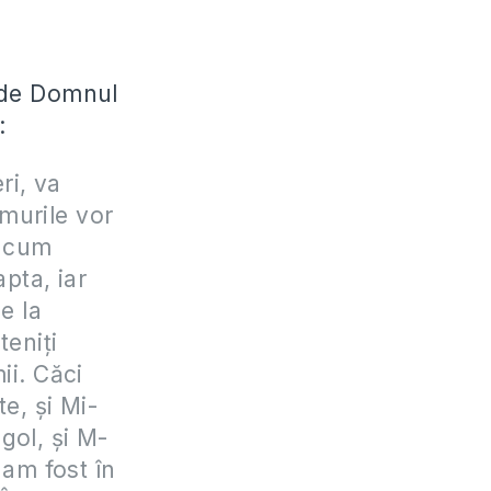
unde Domnul
:
ri, va
murile vor
i cum
pta, iar
e la
teniţi
ii. Căci
e, şi Mi-
 gol, şi M-
 am fost în