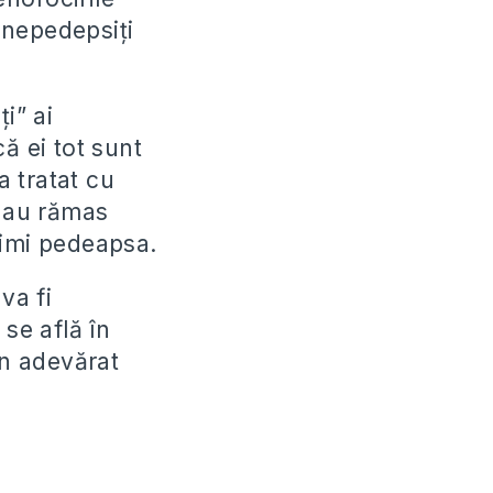
 nepedepsiți
i” ai
ă ei tot sunt
a tratat cu
e au rămas
primi pedeapsa.
va fi
se află în
un adevărat