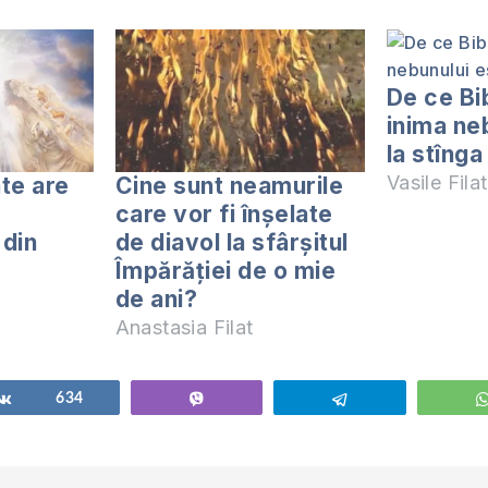
De ce Bib
inima ne
la stînga 
Vasile Filat
te are
Cine sunt neamurile
care vor fi înșelate
 din
de diavol la sfârșitul
Împărăției de o mie
de ani?
Anastasia Filat
Share
634
Vibe
Telegram