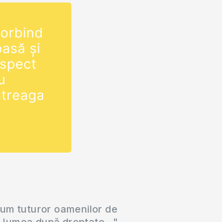
cum tuturor oamenilor de
a lumea după dreptate..."