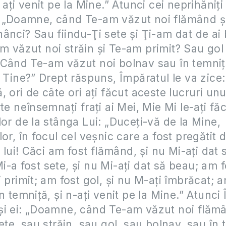
 aţi venit pe la Mine.” Atunci cei neprihăniţi 
 „Doamne, când Te-am văzut noi flămând ş
ânci? Sau fiindu-Ţi sete şi Ţi-am dat de ai
 văzut noi străin şi Te-am primit? Sau gol
Când Te-am văzut noi bolnav sau în temniţ
a Tine?” Drept răspuns, Împăratul le va zice
, ori de câte ori aţi făcut aceste lucruri unu
te neînsemnaţi fraţi ai Mei, Mie Mi le-aţi fă
lor de la stânga Lui: „Duceţi-vă de la Mine,
or, în focul cel veşnic care a fost pregătit d
r lui! Căci am fost flămând, şi nu Mi-aţi dat 
-a fost sete, şi nu Mi-aţi dat să beau; am fo
i primit; am fost gol, şi nu M-aţi îmbrăcat; 
n temniţă, şi n-aţi venit pe la Mine.” Atunci Î
şi ei: „Doamne, când Te-am văzut noi flăm
ete, sau străin, sau gol, sau bolnav, sau în 