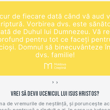
›
‹
Vrei să devii ucenicul lui Isus Hristos?
 de vremurile de neștiință, și poruncește a
ască; pentrucă a rînduit o zi, în care va judec