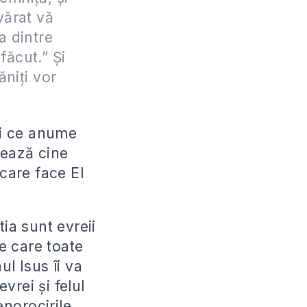
vărat vă
a dintre
făcut.” Şi
niţi vor
și ce anume
sează cine
 care face El
ia sunt evreii
de care toate
l Isus îi va
vrei și felul
enorocirile