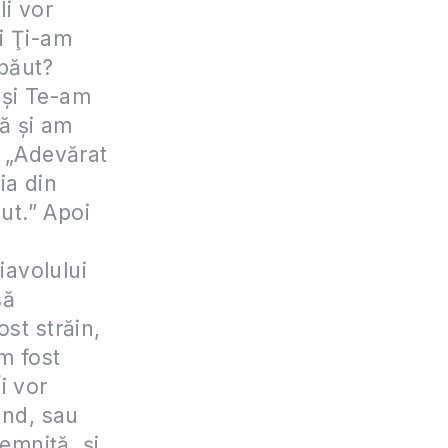
Îi vor
i Ţi-am
 băut?
 şi Te-am
ă şi am
: „Adevărat
ia din
cut.” Apoi
iavolului
să
st străin,
am fost
i vor
ând, sau
temniţă, şi