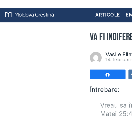
ARTICOLE
EM
Va fi indife
Vasile Fila
14 februar
Share
Întrebare:
Vreau sa î
Matei 25:4