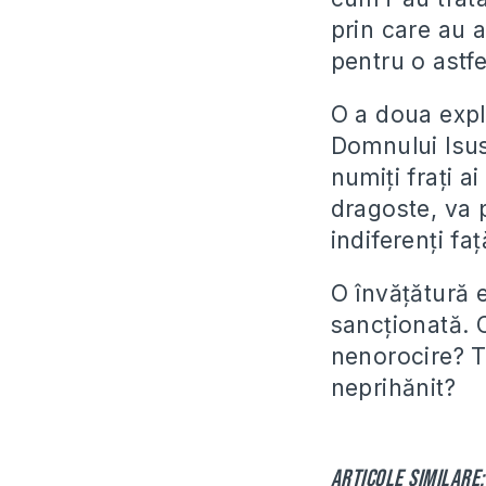
prin care au 
pentru o astfe
O a doua expli
Domnului Isus 
numiți frați a
dragoste, va 
indiferenți fa
O învățătură e
sancționată. C
nenorocire? Tr
neprihănit?
Articole similare: