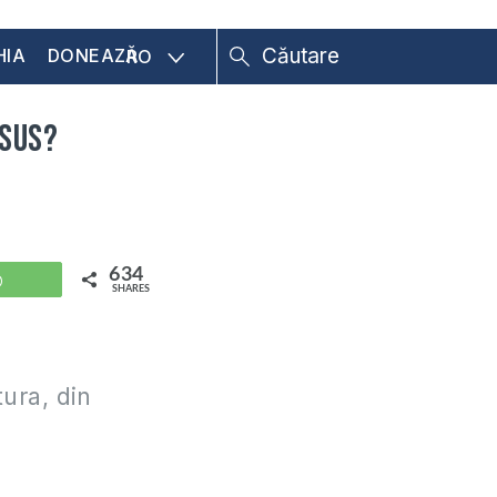
HIA
DONEAZĂ
RO
Isus?
634
WhatsApp
SHARES
tura, din