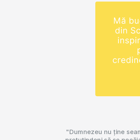
"Dumnezeu nu ține seama
pretutindeni să se pocăi