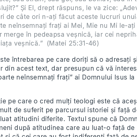
lujit?” Şi El, drept răspuns, le va zice: „Ade
ri de câte ori n-aţi făcut aceste lucruri unui
te neînsemnaţi fraţi ai Mei, Mie nu Mi le-aţi 
r merge în pedeapsa veşnică, iar cei neprihă
iaţa veşnică.” (Matei 25:31-46)
ste întrebarea pe care doriți să o adresați 
ar din acest text, dar presupun că vă intere
oarte neînsemnați frați” ai Domnului Isus la
ie pe care o cred mulți teologi este că aceșt
ult de suferit pe parcursul istoriei și față 
uat atitudini diferite. Textul spune că Domnu
ni după atitudinea care au luat-o față de e
t și că cei care au fost indiferenți față de n