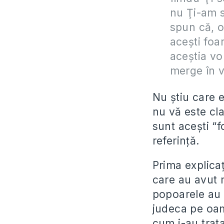
nu Ţi-am s
spun că, o
aceşti foar
aceştia vo
merge în v
Nu știu care e
nu vă este cl
sunt acești “f
referință.
Prima explicaț
care au avut m
popoarele au l
judeca pe oame
cum i-au trata