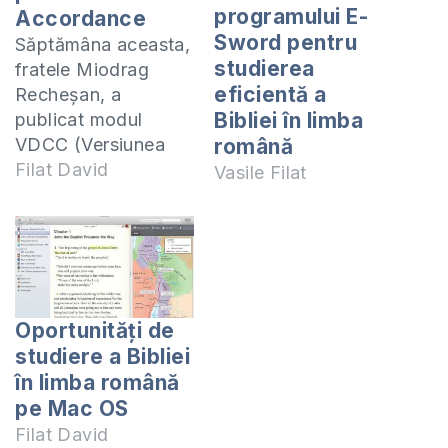
programului E-
Accordance
Sword pentru
Săptămâna aceasta,
studierea
fratele Miodrag
eficientă a
Recheşan, a
Bibliei în limba
publicat modul
VDCC (Versiunea
română
Dumitru Cornilescu
Filat David
Vasile Filat
Corectată) pentru
aplicația
Accordance. Iar
pentru a vă ajuta să
instalați acest
modul, eu vă propun
Oportunități de
câteva instrucțiuni.
studiere a Bibliei
1. Descărcați
în limba română
modulul biblic aici 2.
pe Mac OS
Dezarhivați fișierul
Filat David
descărcat 3.