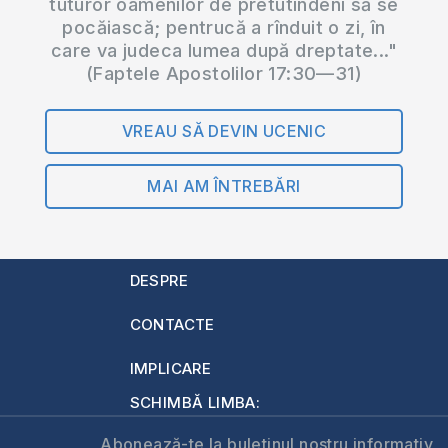
tuturor oamenilor de pretutindeni să se
pocăiască; pentrucă a rînduit o zi, în
care va judeca lumea după dreptate..."
(Faptele Apostolilor 17:30—31)
VREAU SĂ DEVIN UCENIC
MAI AM ÎNTREBĂRI
DESPRE
CONTACTE
IMPLICARE
SCHIMBĂ LIMBA:
Abonează-te la buletinul nostru informativ