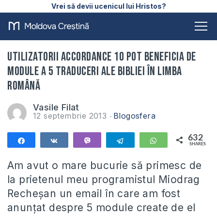
Vrei să devii ucenicul lui Hristos?
Utilizatorii Accordance 10 pot beneficia de
module a 5 traduceri ale Bibliei în limba
română
Vasile Filat
12 septembrie 2013
Blogosfera
632
Share
Share
Vibe
Telegram
WhatsApp
SHARES
632
Am avut o mare bucurie să primesc de
la prietenul meu programistul Miodrag
Recheșan un email în care am fost
anunțat despre 5 module create de el