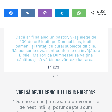
Deschideți aplicația
Accordance 4.
632
Share
Share
Vibe
Telegram
WhatsApp
SHARES
Navigați la Meniul
632
File -> User…
›
‹
Vrei să devii ucenicul lui Isus Hristos?
"Dumnezeu nu ține seama de vremurile
de neștiință, și poruncește acum