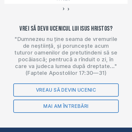
›
‹
Vrei să devii ucenicul lui Isus Hristos?
"Dumnezeu nu ține seama de vremurile
de neștiință, și poruncește acum
tuturor oamenilor de pretutindeni să se
pocăiască; pentrucă a rînduit o zi, în
care va judeca lumea după dreptate..."
(Faptele Apostolilor 17:30—31)
VREAU SĂ DEVIN UCENIC
MAI AM ÎNTREBĂRI