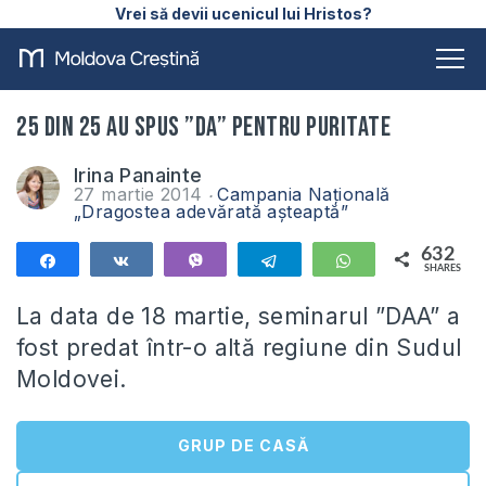
Vrei să devii ucenicul lui Hristos?
25 din 25 au spus ”DA” pentru puritate
Irina Panainte
27 martie 2014
Campania Națională
„Dragostea adevărată aşteaptă”
632
Share
Share
Vibe
Telegram
WhatsApp
SHARES
632
La data de 18 martie, seminarul ”DAA” a
fost predat într-o altă regiune din Sudul
Moldovei.
GRUP DE CASĂ