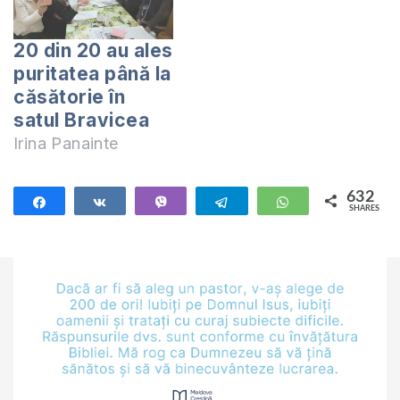
20 din 20 au ales
puritatea până la
căsătorie în
satul Bravicea
Irina Panainte
632
Share
Share
Vibe
Telegram
WhatsApp
SHARES
632