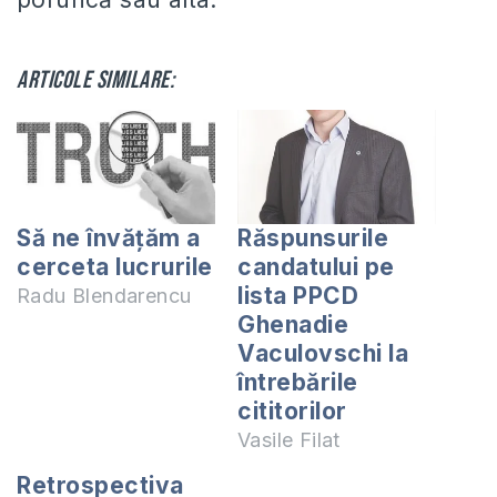
Articole similare:
Să ne învățăm a
Răspunsurile
cerceta lucrurile
candatului pe
lista PPCD
Radu Blendarencu
Ghenadie
Vaculovschi la
întrebările
cititorilor
Vasile Filat
Retrospectiva