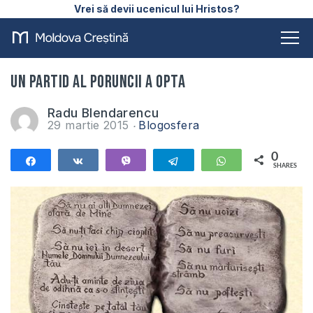
Vrei să devii ucenicul lui Hristos?
Un partid al poruncii a opta
Radu Blendarencu
29 martie 2015
Blogosfera
0
Share
Share
Vibe
Telegram
WhatsApp
SHARES