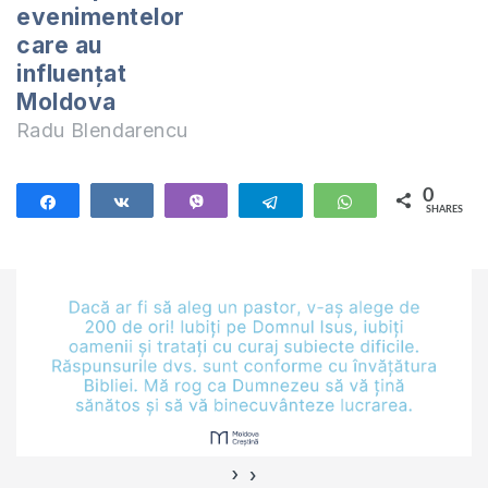
evenimentelor
care au
influențat
Moldova
Radu Blendarencu
0
Share
Share
Vibe
Telegram
WhatsApp
SHARES
›
‹