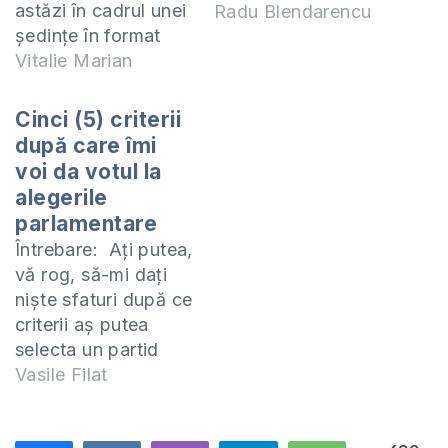
astăzi în cadrul unei
Radu Blendarencu
şedinţe în format
trilateral, pentru a
Vitalie Marian
purta negocieri pe
marginea creării unei
Cinci (5) criterii
posibile alianţe
după care îmi
post-
voi da votul la
electorale. După
alegerile
circa 2 ore de
parlamentare
"negocieri" cei trei
Întrebare: Ați putea,
au ieşit în faţa
vă rog, să-mi dați
presei şi nu au spus
niște sfaturi după ce
nimic concret
criterii aș putea
oamenilor despre
selecta un partid
cele discutate.…
pentru a-mi da votul
Vasile Filat
la 30 noiembrie
curent și să nu