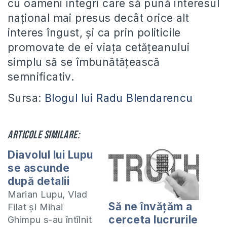
cu oameni integri care să pună interesul
naţional mai presus decât orice alt
interes îngust, şi ca prin politicile
promovate de ei viaţa cetăţeanului
simplu să se îmbunătăţească
semnificativ.
Sursa:
Blogul lui Radu Blendarencu
Articole similare:
Diavolul lui Lupu
se ascunde
după detalii
Marian Lupu, Vlad
Să ne învățăm a
Filat şi Mihai
cerceta lucrurile
Ghimpu s-au întîlnit