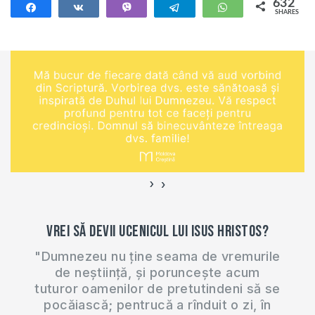
regret mai apoi că
632
Share
Share
Vibe
Telegram
WhatsApp
SHARES
am votat anume
632
acel partid. Merci
anticipat pentru
răspunsurile dvs.
Având în vedere că
partidele sunt
alcătuite din
oameni…
›
‹
Vrei să devii ucenicul lui Isus Hristos?
"Dumnezeu nu ține seama de vremurile
de neștiință, și poruncește acum
tuturor oamenilor de pretutindeni să se
pocăiască; pentrucă a rînduit o zi, în