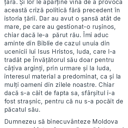
ţară. Şi lor le aparţine vina de a provoca
această criză politică fără precedent în
istoria ţării. Dar au avut o şansă atât de
mare, pe care au gestionat-o ruşinos,
chiar dacă le-a părut rău. Îmi aduc
aminte din Biblie de cazul unuia din
ucenicii lui Isus Hristos, Iuda, care l-a
tradăt pe Învăţătorul său doar pentru
câţiva arginţi, prin urmare şi la Iuda,
interesul material a predominat, ca şi la
mulţi oameni din zilele noastre. Chiar
dacă s-a căit de fapta sa, sfârşitul i-a
fost straşnic, pentru că nu s-a pocăit de
păcatul său.
Dumnezeu să binecuvânteze Moldova