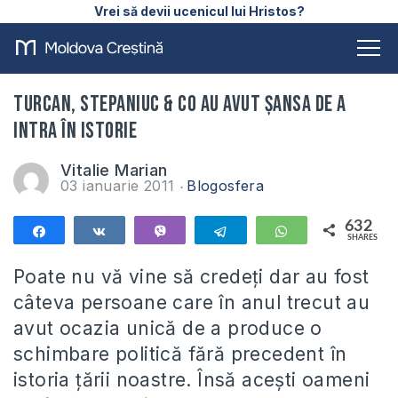
Vrei să devii ucenicul lui Hristos?
Turcan, Stepaniuc & Co au avut şansa de a
intra în istorie
Vitalie Marian
03 ianuarie 2011
Blogosfera
632
Share
Share
Vibe
Telegram
WhatsApp
SHARES
632
Poate nu vă vine să credeţi dar au fost
câteva persoane care în anul trecut au
avut ocazia unică de a produce o
schimbare politică fără precedent în
istoria ţării noastre. Însă aceşti oameni