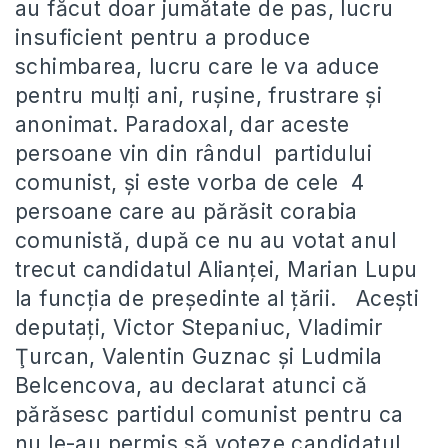
au făcut doar jumătate de pas, lucru
insuficient pentru a produce
schimbarea, lucru care le va aduce
pentru mulţi ani, ruşine, frustrare şi
anonimat. Paradoxal, dar aceste
persoane vin din rândul partidului
comunist, şi este vorba de cele 4
persoane care au părăsit corabia
comunistă, după ce nu au votat anul
trecut candidatul Alianţei, Marian Lupu
la funcţia de preşedinte al ţării. Aceşti
deputaţi, Victor Stepaniuc, Vladimir
Ţurcan, Valentin Guznac şi Ludmila
Belcencova, au declarat atunci că
părăsesc partidul comunist pentru ca
nu le-au permis să voteze candidatul