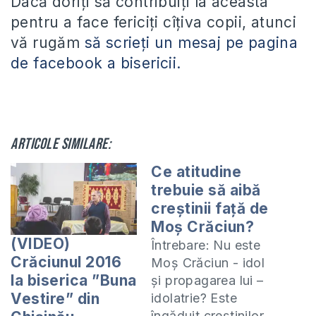
Dacă doriți să contribuiți la aceasta
pentru a face fericiți cîțiva copii, atunci
vă rugăm
să scrieți un mesaj pe pagina
de facebook a bisericii.
Articole similare:
Ce atitudine
trebuie să aibă
creştinii faţă de
Moş Crăciun?
(VIDEO)
Întrebare: Nu este
Crăciunul 2016
Moş Crăciun - idol
la biserica ”Buna
şi propagarea lui –
Vestire” din
idolatrie? Este
îngăduit creştinilor