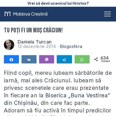
Vrei să devii ucenicul lui Hristos?
Tu poți fi un Moș Crăciun!
Daniela Turcan
12 decembrie 2014
Blogosfera
634
Share
Share
Vibe
Telegram
WhatsApp
SHARES
634
Fiind copil, mereu iubeam sărbătorile de
iarnă, mai ales Crăciunul. Iubeam să
privesc scenetele care erau prezentate
în fiecare an la
Biserica „Buna Vestirea”
din Chișinău
, din care fac parte.
Adoram să fiu activă în timpul predicilor