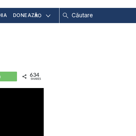
HIA
DONEAZĂ
RO
634
WhatsApp
SHARES