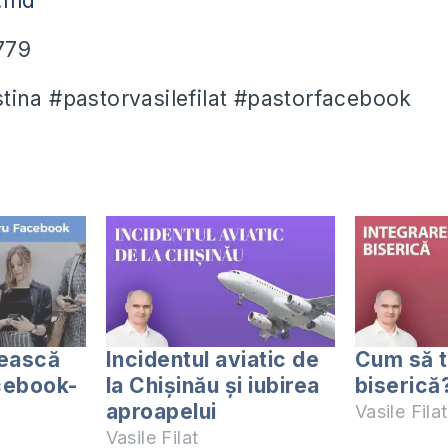
.md
779
ina #pastorvasilefilat #pastorfacebook
sească
Incidentul aviatic de
Cum să t
acebook-
la Chișinău și iubirea
biserică
aproapelui
Vasile Filat
Vasile Filat