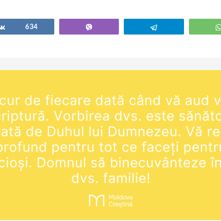
Share
634
Vibe
Telegram