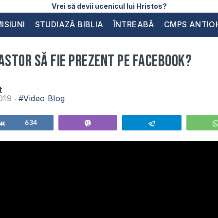
Vrei să devii ucenicul lui Hristos?
ISIUNI
STUDIAZĂ BIBLIA
ÎNTREABĂ
CMPS ANTIO
astor să fie prezent pe facebook?
t
2019
#Video Blog
Share
634
Vibe
Telegram