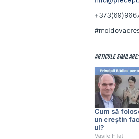
info@precept
+373(69)966
#moldovacrest
Articole similare:
Cum să folo
un creștin f
ul?
Vasile Filat