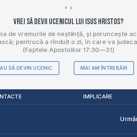
›
‹
Vrei să devii ucenicul lui Isus Hristos?
 de vremurile de neștiință, și poruncește a
ască; pentrucă a rînduit o zi, în care va judec
(Faptele Apostolilor 17:30—31)
AU SĂ DEVIN UCENIC
MAI AM ÎNTREBĂRI
NTACTE
IMPLICARE
Urmăr