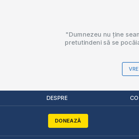
"Dumnezeu nu ține seama
pretutindeni să se pocăi
VRE
DESPRE
CO
DONEAZĂ