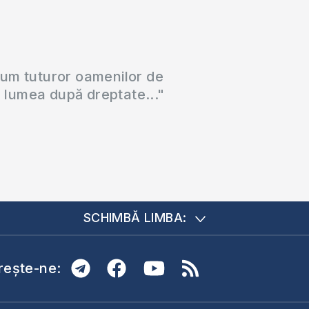
cum tuturor oamenilor de
a lumea după dreptate..."
SCHIMBĂ LIMBA:
ește-ne: