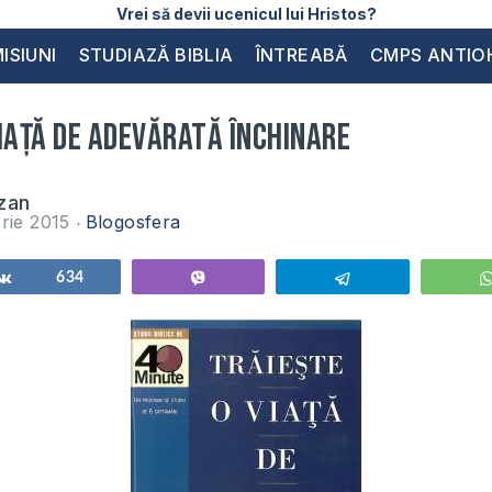
Vrei să devii ucenicul lui Hristos?
ISIUNI
STUDIAZĂ BIBLIA
ÎNTREABĂ
CMPS ANTIO
iaţă de adevărată închinare
zan
rie 2015
Blogosfera
Share
634
Vibe
Telegram