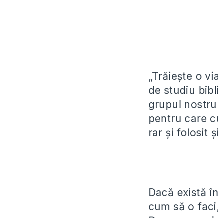
„Trăieşte o vi
de studiu bib
grupul nostru 
pentru care c
rar şi folosit 
Dacă există în
cum să o faci,