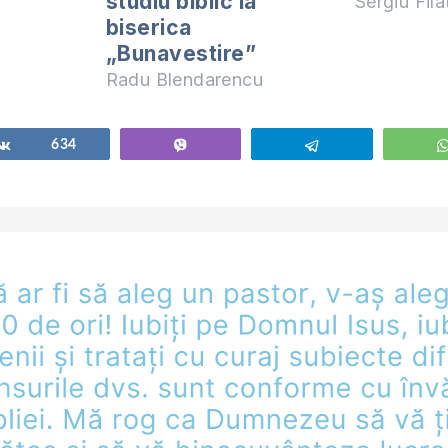
studiu biblic la
Sergiu Fil
biserica
„Bunavestire”
Radu Blendarencu
Share
634
Vibe
Telegram