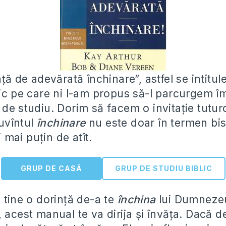
aţă de adevărată închinare”, astfel se intit
lic pe care ni l-am propus să-l parcurgem 
de studiu. Dorim să facem o invitaţie tutur
uvîntul
închinare
nu este doar în termen bis
şi mai puţin de atît.
GRUP DE CASĂ
GRUP DE STUDIU BIBLIC
 tine o dorinţă de-a te
închina
lui Dumnezeu,
 acest manual te va dirija şi învăţa. Dacă dej