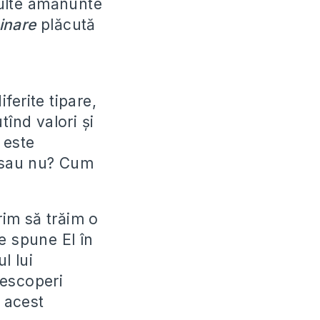
multe amănunte
inare
plăcută
ferite tipare,
înd valori şi
 este
sau nu? Cum
im să trăim o
e spune El în
l lui
descoperi
a acest