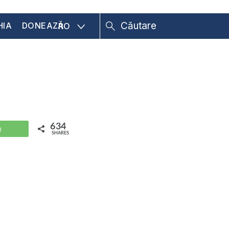
HIA
DONEAZĂ
RO
634
WhatsApp
SHARES