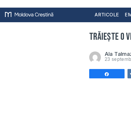
ARTICOLE
EM
Trăieşte o v
Ala Talma
23 septemb
Share