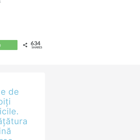
at
634
WhatsApp
SHARES