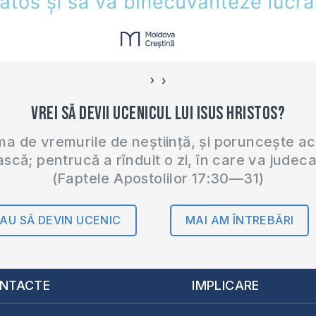
›
‹
Vrei să devii ucenicul lui Isus Hristos?
 de vremurile de neștiință, și poruncește a
ască; pentrucă a rînduit o zi, în care va judec
(Faptele Apostolilor 17:30—31)
AU SĂ DEVIN UCENIC
MAI AM ÎNTREBĂRI
NTACTE
IMPLICARE