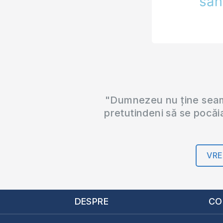
"Dumnezeu nu ține seama
pretutindeni să se pocăi
VRE
DESPRE
CO