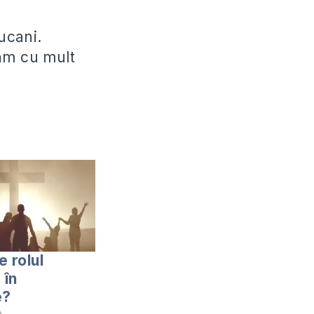
iucani.
tăm cu mult
e rolul
 în
e?