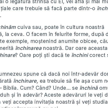
i o legătură strînsă cu El, vei afla şi mai 
nţiale care trebuie să facă parte dintr-o
înch
.
chinăm
cuiva sau, poate în cultura noastră
la ceva. O facem în felurite forme, după di
e exemple, moştenind anumite obicee, căut
 merită
închinarea
noastră. Dar oare aceasta
hinare
? Oare poţi şti dacă te
închini
corect 
Dumnezeu spune că dacă noi într-adevăr dor
ărată
închinare,
ea trebuie să fie aşa cum n
 – Biblia. Cum? Când? Unde… se
închină
omu
uh şi în adevăr? Aceste adevăruri le veţi 
veţi accepta invitaţia noastră şi veţi studi