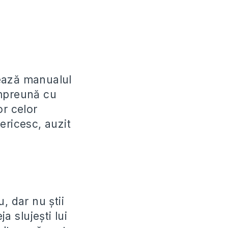
ulează manualul
împreună cu
or celor
ericesc, auzit
 dar nu ştii
a slujeşti lui