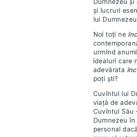
Dumnezeu şi a
şi lucruri ese
lui Dumnezeu
Noi toţi ne
în
contemporană, 
urmînd anumit
idealuri care
adevărata
înc
poţi şti?
Cuvîntul lui 
viaţă de adev
Cuvîntul Său
Dumnezeu în d
personal dacă 