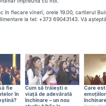
rdinar împreună cu noi.
loc în fiecare vineri, orele 19.00, cartierul Bu
plimentare la tel: +373 69043143. Vă aştep
să fie
Cum să trăiești o
Care est
telor în
viață de adevărată
emoțiilor
eștină?
închinare – un nou
închinar