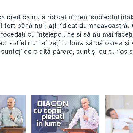
să cred că nu a ridicat nimeni subiectul idol
st tort până nu l-ați ridicat dumneavoastră.
rocedați cu înțelepciune și să nu mai faceți
căci astfel numai veți tulbura sărbătoarea și v
sunteți de o altă părere, sunt și eu curios s