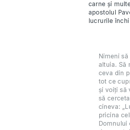
carne și multe
apostolul Pave
lucrurile închi
Nimeni să 
altuia. Să
ceva din p
tot ce cup
şi voiţi să
să cerceta
cineva: „Lu
pricina cel
Domnului e