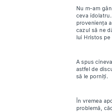
Nu m-am gândi
ceva idolatru.
proveniența ac
cazul să ne dă
lui Hristos p
A spus cineva 
astfel de disc
să le porniți.
În vremea apo
problemă, căci