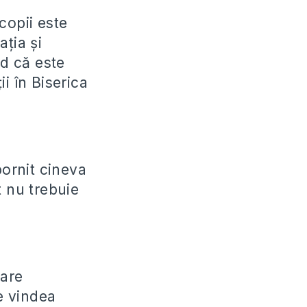
copii este
ția și
ed că este
i în Biserica
pornit cineva
t nu trebuie
mare
se vindea