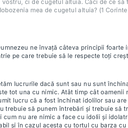
 vostru, ci de cugetul altuia. Căci de ce să 
lobozenia mea de cugetul altuia?
(1 Corinte
Dumnezeu ne învață câteva principii foarte 
atrie pe care trebuie să le respecte toți creșt
tăm lucrurile dacă sunt sau nu sunt închinat
este tot una cu nimic. Atât timp cât oamenii
it lucru că a fost închinat idolilor sau are 
nu trebuie să punem întrebări și trebuie să t
i cum nu are nimic a face cu idolii și idolatr
abil și în cazul acesta cu tortul cu barza cu 