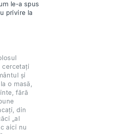
 cum le-a spus
 privire la
olosul
 cercetaţi
mântul şi
 la o masă,
inte, fără
spune
ncaţi, din
ăci „al
c aici nu