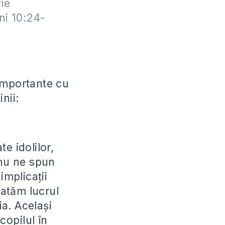
fie
ni 10:24-
importante cu
inii:
e idolilor,
 nu ne spun
implicații
ratăm lucrul
ia. Același
copilul în