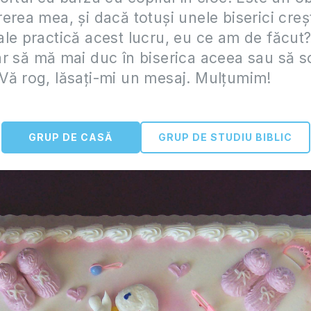
erea mea, și dacă totuși unele biserici creș
le practică acest lucru, eu ce am de făcut?
r să mă mai duc în biserica aceea sau să 
Vă rog, lăsați-mi un mesaj. Mulțumim!
GRUP DE CASĂ
GRUP DE STUDIU BIBLIC