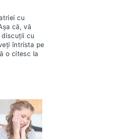
atriei cu
 Așa că, vă
 discuții cu
eți întrista pe
ă o citesc la