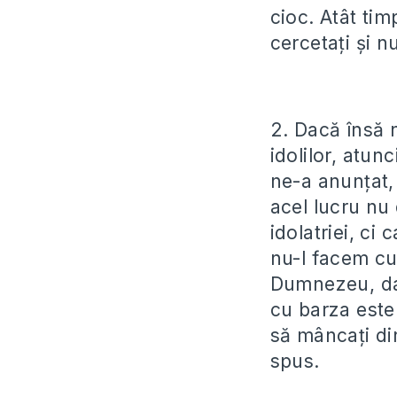
cioc. Atât tim
cercetați și n
2. Dacă însă 
idolilor, atu
ne-a anunțat,
acel lucru nu
idolatriei, ci
nu-l facem cu
Dumnezeu, dar
cu barza este
să mâncați din
spus.