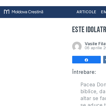
ARTICOLE
EM
Este idolatr
Vasile Fila
06 aprilie 
Share
Întrebare:
Pacea Domn
biblice, d
altar se fa
se aduce t