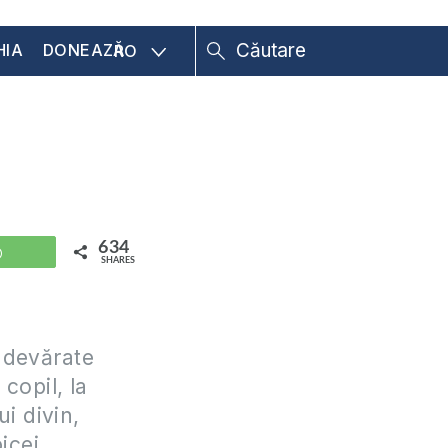
HIA
DONEAZĂ
RO
634
WhatsApp
SHARES
adevărate
copil, la
ui divin,
icei