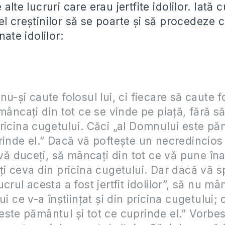
 alte lucruri care erau jertfite idolilor. Iată
l creștinilor să se poarte și să procedeze cu
nate idolilor:
nu-şi caute folosul lui, ci fiecare să caute f
 mâncaţi din tot ce se vinde pe piaţă, fără să
ricina cugetului. Căci „al Domnului este pă
rinde el.” Dacă vă pofteşte un necredincios
 vă duceţi, să mâncaţi din tot ce vă pune îna
ţi ceva din pricina cugetului. Dar dacă vă 
crul acesta a fost jertfit idolilor”, să nu mâ
ui ce v-a înştiinţat şi din pricina cugetului; c
ste pământul şi tot ce cuprinde el.” Vorbes