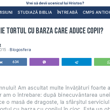
Vrei să devii ucenicul lui Hristos?
ISIUNI
STUDIAZĂ BIBLIA
ÎNTREABĂ
CMPS ANTIO
ie tortul cu barza care aduce copii?
t
2015
Blogosfera
Share
634
Vibe
Telegram
ului! Am ascultat multe învățături foarte 
ar am o întrebare: după binecuvântarea unei 
ce o masă de dragoste, la sfârșitul serviciul
ortul cu barza cu copilul în cioc. Este un ob