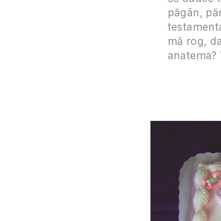
păgân, păr
testamenta
mă rog, da
anatema? 