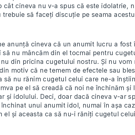
p cât cineva nu v-a spus că este idolatrie, 
u trebuie să faceți discuție pe seama acestu
ne anunță cineva că un anumit lucru a fost 
nci să nu mâncăm din el tocmai pentru cugetu
 nu din pricina cugetului nostru. Și nu vom
 din motiv că ne temem de efectele sau ble
 ca să nu rănim cugetul celui care ne-a înștii
mva pe el să creadă că noi ne închinăm și l
 și idolului. Deci, doar dacă cineva v-ar sp
 închinat unui anumit idol, numai în așa caz
 el și aceasta ca să nu-i răniți cugetul celu