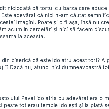
t niciodată că tortul cu barza care aduce 
 Este adevărat că nici n-am căutat semnifica
estei imagini. Poate și o fi așa, însă nu cr
m acum în cercetări și nici să facem discuți
e seama la aceasta.
din biserică că este idolatru acest tort? A 
uții? Dacă nu, atunci nici dumneavoastră to
stolului Pavel idolatria cu adevărat era o 
 peste tot erau temple idolești și la piață 