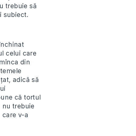
nu trebuie să
i subiect.
închinat
l celui care
 mînca din
stemele
nțat, adică să
ui
une că tortul
 nu trebuie
i care v-a