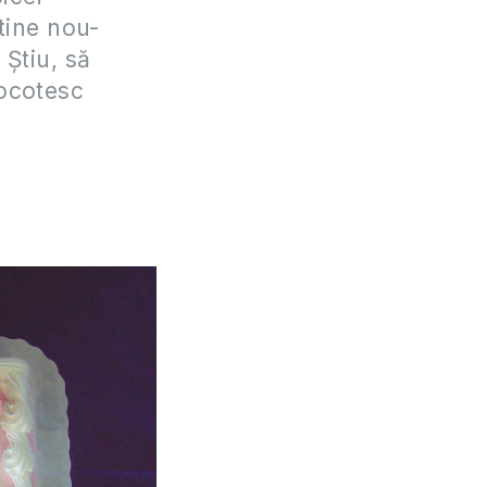
tine nou-
 Știu, să
socotesc