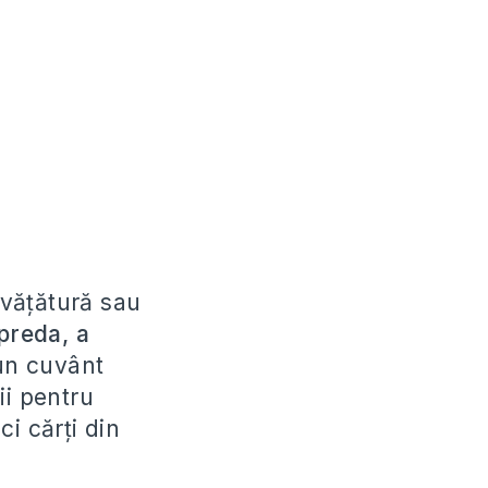
nvățătură sau
preda, a
 un cuvânt
ii pentru
i cărți din