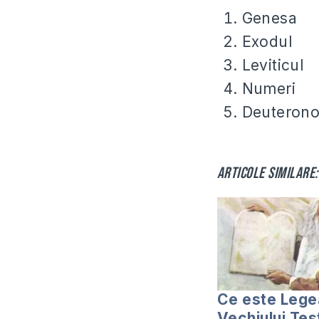
Genesa
Exodul
Leviticul
Numeri
Deuteron
Articole similare:
Ce este Lege
Vechiului Te