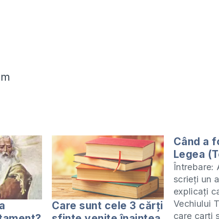
om
Când a f
Legea (T
Întrebare: 
scrieți un 
explicați 
Vechiului 
a
Care sunt cele 3 cărți
care carți
stament?
sfinte venite înaintea