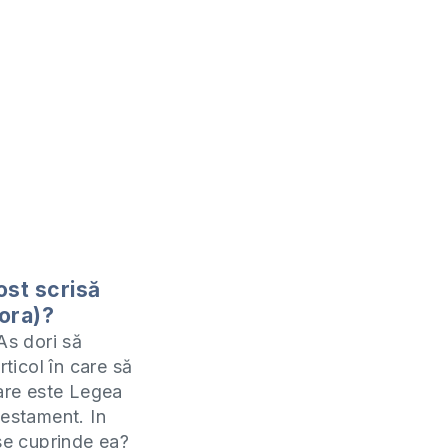
ost scrisă
ora)?
As dori să
articol în care să
care este Legea
Testament. In
 se cuprinde ea?