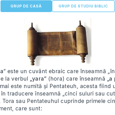
GRUP DE CASĂ
GRUP DE STUDIU BIBLIC
ra
” este un cuvânt ebraic care înseamnă „î
de la verbul
„yara”
(hora) care înseamnă
„a 
 mai este numită și Pentateuh, acesta fiind
 în traducere înseamnă „cinci suluri sau cut
. Tora sau Pentateuhul cuprinde primele cinc
ment, care sunt: