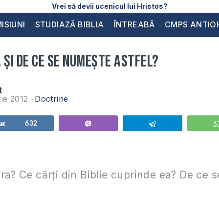
Vrei să devii ucenicul lui Hristos?
ISIUNI
STUDIAZĂ BIBLIA
ÎNTREABĂ
CMPS ANTIO
 și de ce se numește astfel?
t
ie 2012
Doctrine
Share
632
Vibe
Telegram
ra? Ce cărți din Biblie cuprinde ea? De ce 