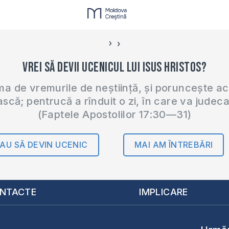
›
‹
Vrei să devii ucenicul lui Isus Hristos?
 de vremurile de neștiință, și poruncește a
ască; pentrucă a rînduit o zi, în care va judec
(Faptele Apostolilor 17:30—31)
AU SĂ DEVIN UCENIC
MAI AM ÎNTREBĂRI
NTACTE
IMPLICARE