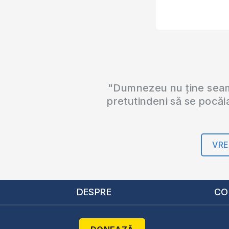
"Dumnezeu nu ține seama
pretutindeni să se pocăi
VRE
DESPRE
CO