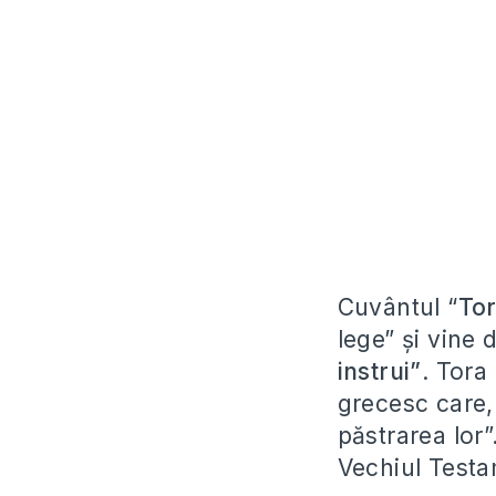
Cuvântul “
To
lege” și vine 
instrui”
. Tora
grecesc care,
păstrarea lor”
Vechiul Testa