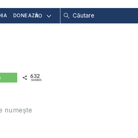
HIA
DONEAZĂ
RO
632
WhatsApp
SHARES
se numește