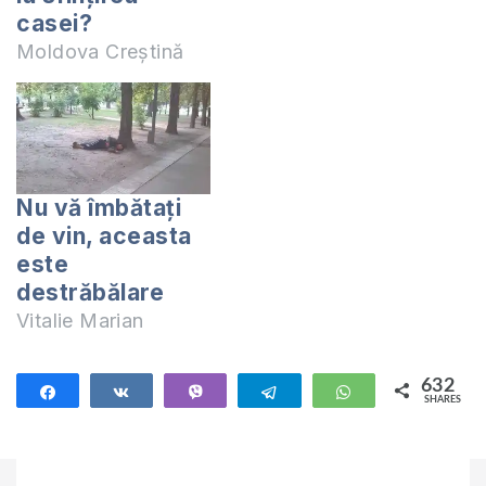
casei?
Moldova Creștină
Nu vă îmbătați
de vin, aceasta
este
destrăbălare
Vitalie Marian
632
Share
Share
Vibe
Telegram
WhatsApp
SHARES
632