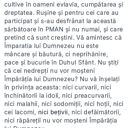
cultive în oameni evlavia, cumpătarea și
dreptatea. Rușine și pentru cei care au
participat și s-au desfrânat la această
sărbătoare în PMAN și nu numai, și care
pretind că sunt creștini. Vă amintesc că
Împaratia lui Dumnezeu nu este
mâncare și băutură, ci neprihănire,
pace și bucurie în Duhul Sfânt. Nu știți
că cei nedrepți nu vor moșteni
Împărăția lui Dumnezeu? Nu vă înșelați
în privința aceasta: nici curvarii, nici
închinătorii la idoli, nici preacurvarii,
nici malahii, nici sodomiții, nici hoții, nici
cei lacomi,
nici bețivii
, nici defăimătorii,
nici răpăreții nu vor moșteni Împărăția