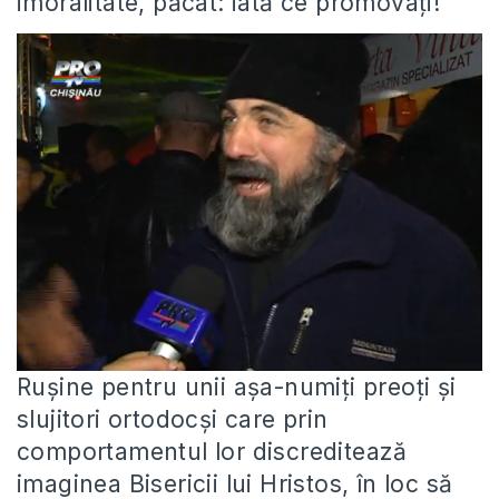
imoralitate, păcat: iată ce promovați!
Rușine pentru unii așa-numiți preoți și
slujitori ortodocși care prin
comportamentul lor discreditează
imaginea Bisericii lui Hristos, în loc să