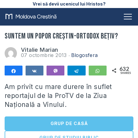
Vrei să devii ucenicul lui Hristos?
Suntem un popor creștin-ortodox bețiv?
Vitalie Marian
07 octombrie 2013
Blogosfera
632
Share
Share
Vibe
Telegram
WhatsApp
SHARES
632
Am privit cu mare durere în suflet
reportajul de la ProTV de la Ziua
Națională a Vinului.
GRUP DE CASĂ
GRUP DE STUDIU BIBLIC