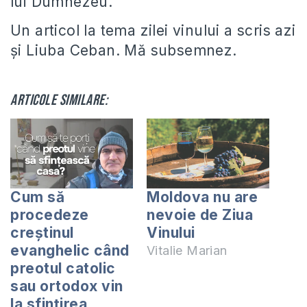
lui Dumnezeu.
Un articol la tema zilei vinului a scris azi
și Liuba Ceban. Mă subsemnez.
Articole similare:
Cum să
Moldova nu are
procedeze
nevoie de Ziua
creștinul
Vinului
evanghelic când
Vitalie Marian
preotul catolic
sau ortodox vin
la sfințirea