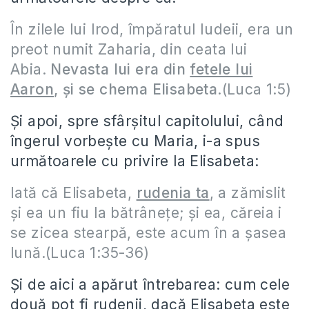
În zilele lui Irod, împăratul Iudeii, era un
preot numit Zaharia, din ceata lui
Abia.
Nevasta lui era din
fetele lui
Aaron
, şi se chema Elisabeta
.(Luca 1:5)
Și apoi, spre sfârșitul capitolului, când
îngerul vorbește cu Maria, i-a spus
următoarele cu privire la Elisabeta:
Iată că Elisabeta,
rudenia ta
, a zămislit
şi ea un fiu la bătrâneţe; şi ea, căreia i
se zicea stearpă, este acum în a şasea
lună.(Luca 1:35-36)
Și de aici a apărut întrebarea: cum cele
două pot fi rudenii, dacă Elisabeta este