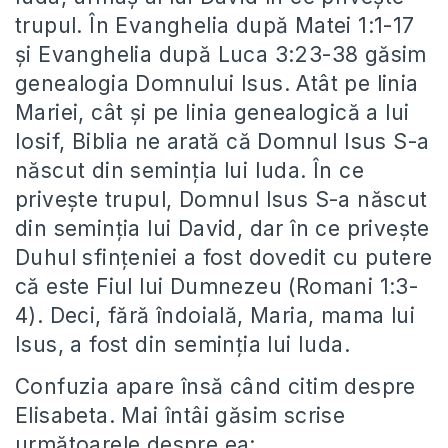
trupul. În Evanghelia după Matei 1:1-17
și Evanghelia după Luca 3:23-38 găsim
genealogia Domnului Isus. Atât pe linia
Mariei, cât și pe linia genealogică a lui
Iosif, Biblia ne arată că Domnul Isus S-a
născut din seminția lui Iuda. În ce
privește trupul, Domnul Isus S-a născut
din seminția lui David, dar în ce privește
Duhul sfințeniei a fost dovedit cu putere
că este Fiul lui Dumnezeu (Romani 1:3-
4). Deci, fără îndoială, Maria, mama lui
Isus, a fost din seminția lui Iuda.
Confuzia apare însă când citim despre
Elisabeta. Mai întâi găsim scrise
următoarele despre ea: