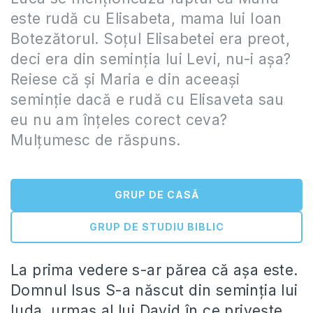
este rudă cu Elisabeta, mama lui Ioan
Botezătorul. Soțul Elisabetei era preot,
deci era din seminția lui Levi, nu-i așa?
Reiese că și Maria e din aceeași
seminție dacă e rudă cu Elisaveta sau
eu nu am înțeles corect ceva?
Mulțumesc de răspuns.
GRUP DE CASĂ
GRUP DE STUDIU BIBLIC
La prima vedere s-ar părea că așa este.
Domnul Isus S-a născut din seminția lui
Iuda, urmaș al lui David în ce privește