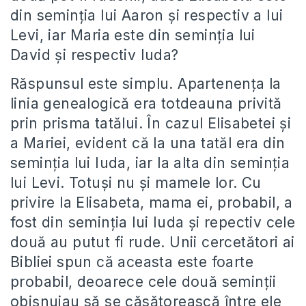
din seminția lui Aaron și respectiv a lui
Levi, iar Maria este din seminția lui
David și respectiv Iuda?
Răspunsul este simplu. Apartenența la
linia genealogică era totdeauna privită
prin prisma tatălui. În cazul Elisabetei și
a Mariei, evident că la una tatăl era din
seminția lui Iuda, iar la alta din seminția
lui Levi. Totuși nu și mamele lor. Cu
privire la Elisabeta, mama ei, probabil, a
fost din seminția lui Iuda și repectiv cele
două au putut fi rude. Unii cercetători ai
Bibliei spun că aceasta este foarte
probabil, deoarece cele două seminții
obișnuiau să se căsătorească între ele