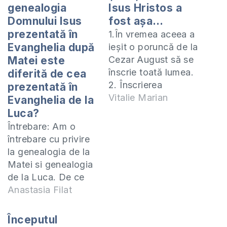
genealogia
Isus Hristos a
Domnului Isus
fost aşa…
prezentată în
1.În vremea aceea a
Evanghelia după
ieşit o poruncă de la
Matei este
Cezar August să se
înscrie toată lumea.
diferită de cea
2. Înscrierea
prezentată în
aceasta s-a făcut
Vitalie Marian
Evanghelia de la
întâia dată pe când
Luca?
era dregător în Siria
Întrebare: Am o
Quirinius. 3. Toţi se
întrebare cu privire
duceau să se
la genealogia de la
înscrie, fiecare în
Matei si genealogia
cetatea lui. 4. Iosif
de la Luca. De ce
s-a suit şi el din
aceste 2 genealogii
Anastasia Filat
Galilea, din…
nu sunt identice ?
Este adevărat că
Începutul