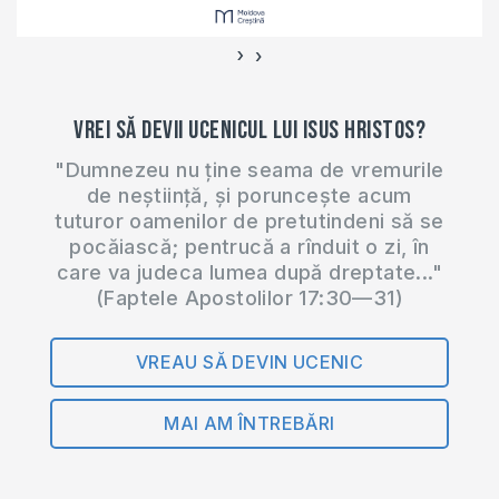
›
‹
Vrei să devii ucenicul lui Isus Hristos?
"Dumnezeu nu ține seama de vremurile
de neștiință, și poruncește acum
tuturor oamenilor de pretutindeni să se
pocăiască; pentrucă a rînduit o zi, în
care va judeca lumea după dreptate..."
(Faptele Apostolilor 17:30—31)
VREAU SĂ DEVIN UCENIC
MAI AM ÎNTREBĂRI