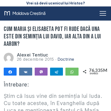
Vrei să devii ucenicul lui Hristos?
Cum Maria și Elisabeta pot fi rude dacă una
este din seminția lui David, iar alta din a lui
Aaron?
Alexei Tentiuc
26 decembrie 2015
Doctrine
76,335M
Share
Share
Vibe
Telegram
WhatsApp
SHARES
76,335M
Întrebare:
Știm că Isus vine din seminția lui Iuda.
Cu toate acestea, în Evanghelia după
Luca se menționează faptul că Maria